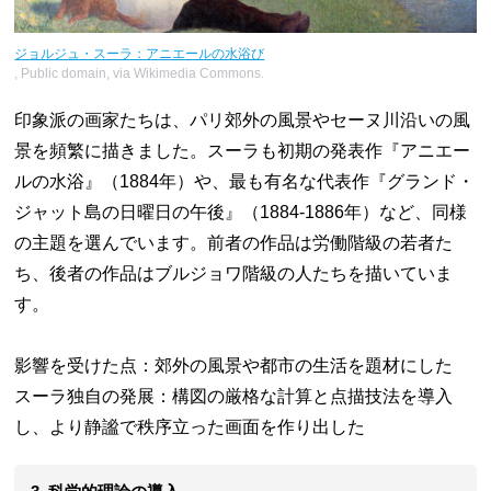
ジョルジュ・スーラ：アニエールの水浴び
, Public domain, via Wikimedia Commons.
印象派の画家たちは、パリ郊外の風景やセーヌ川沿いの風
景を頻繁に描きました。スーラも初期の発表作『アニエー
ルの水浴』（1884年）や、最も有名な代表作『グランド・
ジャット島の日曜日の午後』（1884-1886年）など、同様
の主題を選んでいます。前者の作品は労働階級の若者た
ち、後者の作品はブルジョワ階級の人たちを描いていま
す。
影響を受けた点：郊外の風景や都市の生活を題材にした
スーラ独自の発展：構図の厳格な計算と点描技法を導入
し、より静謐で秩序立った画面を作り出した