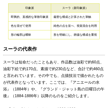
印象派
スーラ（新印象派）
即興的、直感的な筆致印象派
厳密な構成と計算された筆触
色を混ぜて使用
純色の点を並べ、視覚混合を利用
形の輪郭は曖昧
形を明確にし、静謐な構成を重視
スーラの代表作
スーラは短命だったこともあり、作品数は油彩で約60点、
油彩下絵で約170点、素描で約230点など、合計で約460点
と言われています。その中でも、点描技法で描かれたもの
が代表作となっています。ここでは、『アニエールの水
浴』（1884年）や、『グランド・ジャット島の日曜日の午
後』（1884-1886年）以降のものをご紹介します。