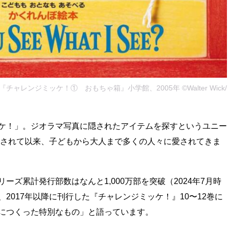
ャレンジミッケ！① おもちゃ箱』小学館、2005年 ©Walter Wick/
ケ！」。ジオラマ写真に隠されたアイテムを探すというユニー
出版されて以来、子どもから大人まで多くの人々に愛されてきま
ズ累計発行部数はなんと1,000万部を突破（2024年7月時
2017年以降に刊行した『チャレンジミッケ！』10〜12巻に
につくった特別なもの」と語っています。