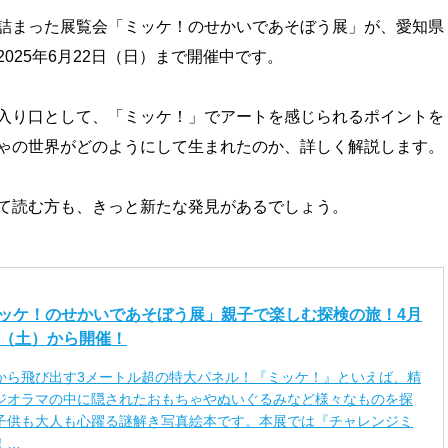
詰まった展覧会「ミッケ！のせかいであそぼう展」が、愛知県
025年6月22日（日）まで開催中です。
入り口として、「ミッケ！」でアートを感じられるポイントを
ゃの世界がどのようにして生まれたのか、詳しく解説します。
て読む方も、きっと新たな発見があるでしょう。
ッケ！のせかいであそぼう展」親子で楽しむ探検の旅！4月
日（土）から開催！
から飛び出す3メートル超の特大パネル！『ミッケ！』といえば、精
ジオラマの中に隠されたおもちゃやぬいぐるみなど様々なものを探
子供も大人も心躍る謎解き写真絵本です。本展では『チャレンジミ
！…