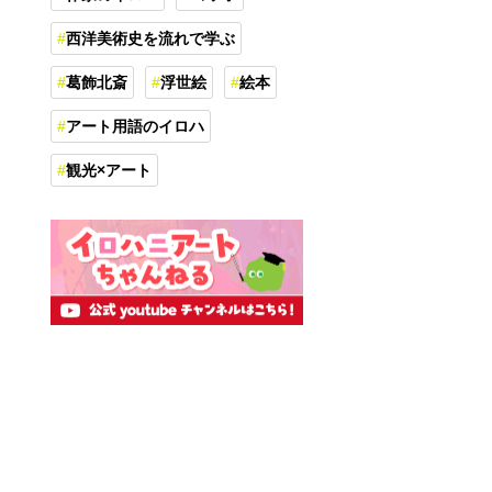
西洋美術史を流れで学ぶ
葛飾北斎
浮世絵
絵本
アート用語のイロハ
観光×アート