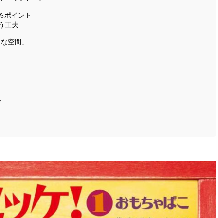
るポイント
う工夫
的な空間」
び