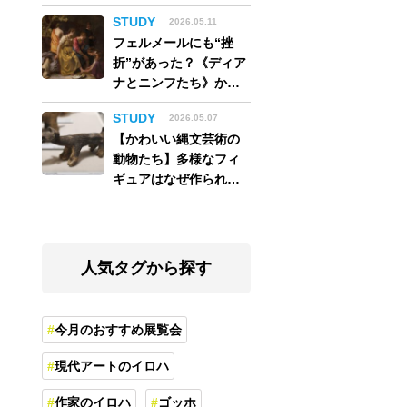
アム】
STUDY
2026.05.11
フェルメールにも“挫
折”があった？《ディア
ナとニンフたち》から
読み解く巨匠の夢
STUDY
2026.05.07
【かわいい縄文芸術の
動物たち】多様なフィ
ギュアはなぜ作られ
た？縄文人の世界観を
紐解く
人気タグから探す
今月のおすすめ展覧会
現代アートのイロハ
作家のイロハ
ゴッホ