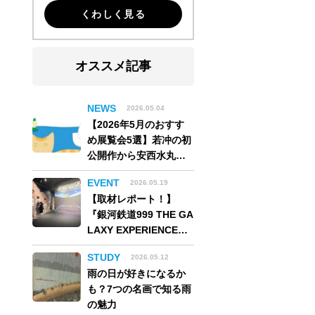
くわしく見る
オススメ記事
NEWS
2026.05.04
【2026年5月のおすす
め展覧会5選】若冲の初
公開作から安西水丸の
世界、そしてゴッホ
EVENT
2026.05.19
《夜のカフェテラス》
【取材レポート！】
まで
『銀河鉄道999 THE GA
LAXY EXPERIENCE
あの旅は、まだ続いて
STUDY
2026.05.12
いる。』999号に乗り銀
雨の日が好きになるか
河へ旅立つ。“観る”か
も？7つの名画で知る雨
ら“体験する”展覧会
の魅力
【角川武蔵野ミュージ