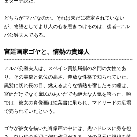
ェターナ説だ。
どちらが“マハ”なのか。それは未だに確定されていない
が、物語としてより人の心を惹きつけるのは、後者─アル
バ公爵夫人である。
宮廷画家ゴヤと、情熱の貴婦人
アルバ公爵夫人は、スペイン貴族屈指の名門の女性であ
り、その美貌と気位の高さ、奔放な性格で知られていた。
黒髪に切れ長の目、燃えるような情熱を宿したその瞳は、
宮廷だけでなく庶民のあいだでも絶大な人気を誇った。噂
では、彼女の肖像画は絵葉書に刷られ、マドリードの広場
で売られていたという。
ゴヤが彼女を描いた肖像画の中には、黒いドレスに身を包
み、白い砂の浜辺に佇む作品がある。その足元に視線を落