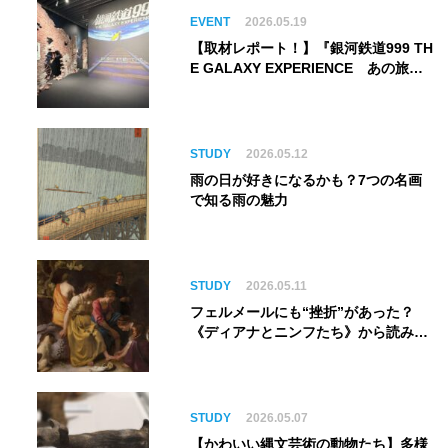
EVENT
2026.05.19
【取材レポート！】『銀河鉄道999 TH
E GALAXY EXPERIENCE あの旅
は、まだ続いている。』999号に乗り
銀河へ旅立つ。“観る”から“体験す
る”展覧会【角川武蔵野ミュージア
ム】
STUDY
2026.05.12
雨の日が好きになるかも？7つの名画
で知る雨の魅力
STUDY
2026.05.11
フェルメールにも“挫折”があった？
《ディアナとニンフたち》から読み解
く巨匠の夢
STUDY
2026.05.07
【かわいい縄文芸術の動物たち】多様