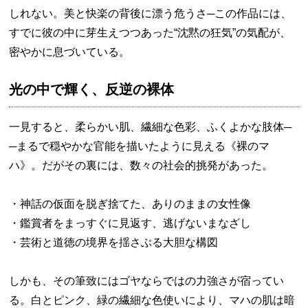
しれない。美と快楽の背後に漂う危うさ─この作品には、
すでに彼の中に芽生えつつあった“沈黙の狂気”の気配が、
密やかに息づいている。
光の中で輝く、反逆の裸体
一見すると、柔らかい肌、繊細な色彩、ふくよかな肢体─
─まるで穏やかな官能を描いたように見える《裸のマ
ハ》。だがその裏には、数々の社会的挑発があった。
・神話の仮面を脱ぎ捨てた、ありのままの女性像
・鑑賞者をまっすぐに見返す、逃げないまなざし
・芸術と道徳の境界を揺さぶる大胆な構図
しかも、その筆致にはゴヤならではの力強さが宿ってい
る。白とピンク、緑の繊細な色使いにより、マハの肌は暗