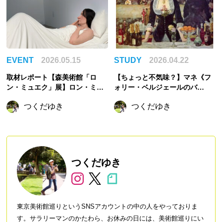
EVENT
2026.05.15
STUDY
2026.04.22
取材レポート【森美術館「ロ
【ちょっと不気味？】マネ《フ
ン・ミュエク」展】ロン・ミュ
ォリー・ベルジェールのバ
エクの彫刻は、なぜ心をざわつ
ー》〜映す鏡は嘘をついている
つくだゆき
つくだゆき
かせるのか
のか、ひと目でわかるのに、ひ
と目ではわからない絵
つくだゆき
東京美術館巡りというSNSアカウントの中の人をやっておりま
す。サラリーマンのかたわら、お休みの日には、美術館巡りにい