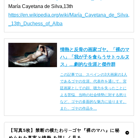
María Cayetana de Silva,13th
https://en.wikipedia.org/wiki/María_Cayetana_de_Silva,
_13th_Duchess_of_Alba
情熱と反骨の画家ゴヤ。「裸のマ
ハ」「我が子を食らうサトゥルヌ
ス」…劇的な生涯と傑作群
この記事では、スペインの3大画家の1人
であるゴヤの生涯、代表作を通して、宮
廷画家としての顔、聴力を失ったことに
よる苦悩、当時の社会情勢に対する怒り
など、ゴヤの多面的な魅力に迫ります。
また、ゴヤの作品を…
【写真5枚】禁断の横たわり─ゴヤ『裸のマハ』に秘
められた真実と情熱 を詳しく見る