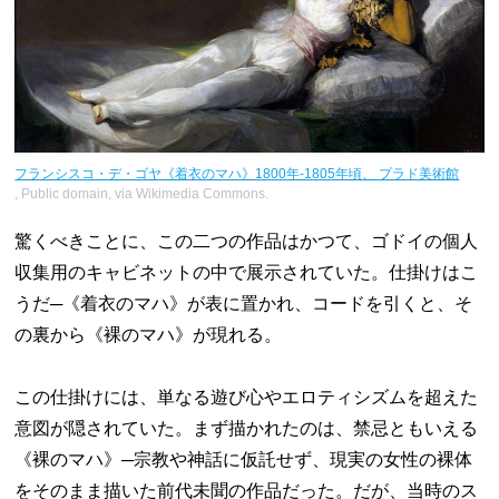
フランシスコ・デ・ゴヤ《着衣のマハ》1800年-1805年頃、 プラド美術館
, Public domain, via Wikimedia Commons.
驚くべきことに、この二つの作品はかつて、ゴドイの個人
収集用のキャビネットの中で展示されていた。仕掛けはこ
うだ─《着衣のマハ》が表に置かれ、コードを引くと、そ
の裏から《裸のマハ》が現れる。
この仕掛けには、単なる遊び心やエロティシズムを超えた
意図が隠されていた。まず描かれたのは、禁忌ともいえる
《裸のマハ》─宗教や神話に仮託せず、現実の女性の裸体
をそのまま描いた前代未聞の作品だった。だが、当時のス