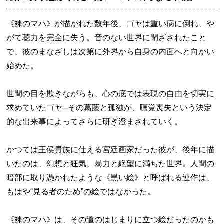
《裸のマハ》が描かれた数年後、ゴヤは重い病に倒れ、や
がて聴力を完全に失う。音のない世界に閉ざされたこと
で、彼のまなざしは次第に外界から自身の内面へと向かい
始めた。
世間の目を欺きながらも、心の底では表現の自由を切実に
求めていたゴヤ─その葛藤と孤独が、聴覚喪失という決定
的な出来事によってさらに研ぎ澄まされていく。
かつては王侯貴族に仕える宮廷画家だった彼が、後年に描
いたのは、幻想と狂気、暴力と絶望に満ちた世界。人間の
暗部に取り憑かれたような《黒い絵》と呼ばれる連作は、
もはや“見る者のため”の絵ではなかった。
《裸のマハ》は、その道のはじまりに立つ絵だったのかも