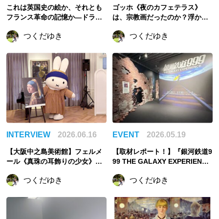
これは英国史の絵か、それとも
ゴッホ《夜のカフェテラス》
フランス革命の記憶か—ドラロ
は、宗教画だったのか？浮かび
ーシュ《レディ・ジェーン・グ
上がるイエスと使徒
つくだゆき
つくだゆき
レイの処刑》を読む
INTERVIEW
2026.06.16
EVENT
2026.05.19
【大阪中之島美術館】フェルメ
【取材レポート！】『銀河鉄道9
ール《真珠の耳飾りの少女》が
99 THE GALAXY EXPERIENCE
大阪へ。“最後の来日”になるか
あの旅は、まだ続いてい
つくだゆき
つくだゆき
もしれない名画
る。』999号に乗り銀河へ旅立
つ。“観る”から“体験する”展覧
会【角川武蔵野ミュージアム】