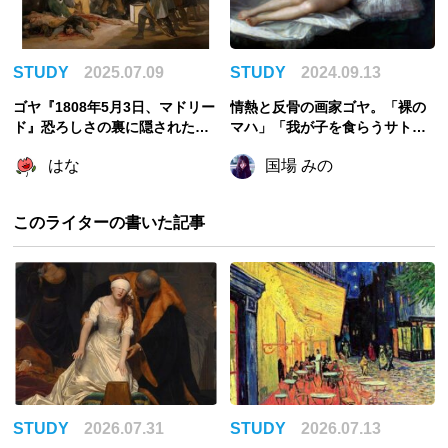
STUDY
2025.07.09
STUDY
2024.09.13
ゴヤ『1808年5月3日、マドリー
情熱と反骨の画家ゴヤ。「裸の
ド』恐ろしさの裏に隠された背
マハ」「我が子を食らうサトゥ
景を読み解く
ルヌス」…劇的な生涯と傑作群
はな
国場 みの
このライターの書いた記事
STUDY
2026.07.31
STUDY
2026.07.13