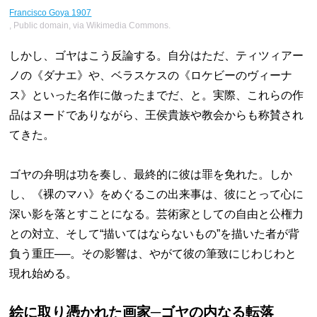
Francisco Goya 1907
, Public domain, via Wikimedia Commons.
しかし、ゴヤはこう反論する。自分はただ、ティツィアー
ノの《ダナエ》や、ベラスケスの《ロケビーのヴィーナ
ス》といった名作に倣ったまでだ、と。実際、これらの作
品はヌードでありながら、王侯貴族や教会からも称賛され
てきた。
ゴヤの弁明は功を奏し、最終的に彼は罪を免れた。しか
し、《裸のマハ》をめぐるこの出来事は、彼にとって心に
深い影を落とすことになる。芸術家としての自由と公権力
との対立、そして“描いてはならないもの”を描いた者が背
負う重圧──。その影響は、やがて彼の筆致にじわじわと
現れ始める。
絵に取り憑かれた画家─ゴヤの内なる転落