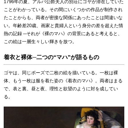
1796年の夏、アルバ公爵夫人の別荘にゴヤが滞在していた
ことがわかっている。その間にいくつかの作品が制作され
たことからも、両者が密接な関係にあったことは間違いな
い。年齢差20歳、画家と貴婦人という身分の差を超えた情
熱の記録 ─それが《裸のマハ》の背景にあると考えると、
この絵は一層生々しい輝きを放つ。
着衣と裸体─二つの“マハ”が語るもの
ゴヤは、同じポーズで二枚の絵を描いている。一枚は裸
体、もう一枚は服を着た姿の《着衣のマハ》。両者はまる
で、表と裏、昼と夜、理性と欲望のように対を成してい
る。