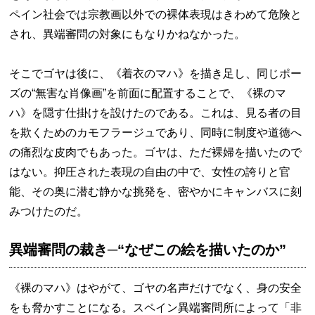
ペイン社会では宗教画以外での裸体表現はきわめて危険と
され、異端審問の対象にもなりかねなかった。
そこでゴヤは後に、《着衣のマハ》を描き足し、同じポー
ズの“無害な肖像画”を前面に配置することで、《裸のマ
ハ》を隠す仕掛けを設けたのである。これは、見る者の目
を欺くためのカモフラージュであり、同時に制度や道徳へ
の痛烈な皮肉でもあった。ゴヤは、ただ裸婦を描いたので
はない。抑圧された表現の自由の中で、女性の誇りと官
能、その奥に潜む静かな挑発を、密やかにキャンバスに刻
みつけたのだ。
異端審問の裁き─“なぜこの絵を描いたのか”
《裸のマハ》はやがて、ゴヤの名声だけでなく、身の安全
をも脅かすことになる。スペイン異端審問所によって「非