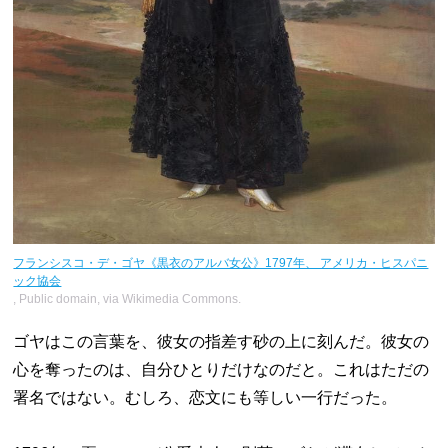
フランシスコ・デ・ゴヤ《黒衣のアルバ女公》1797年、 アメリカ・ヒスパニ
ック協会
, Public domain, via Wikimedia Commons.
ゴヤはこの言葉を、彼女の指差す砂の上に刻んだ。彼女の
心を奪ったのは、自分ひとりだけなのだと。これはただの
署名ではない。むしろ、恋文にも等しい一行だった。