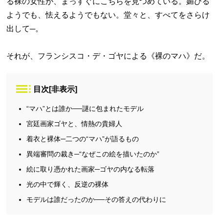
る裸の女性が、まっすぐにこちらを見つめている。媚びる
ようでも、怯えるようでもない。堂々と、すべてをさらけ
出して─。
それが、フランシスコ・デ・ゴヤによる《裸のマハ》だ。
目次
[
非表示
]
“マハ”とは誰か──謎に包まれたモデル
宮廷画家ゴヤと、情熱の貴婦人
着衣と裸体─二つの“マハ”が語るもの
異端審問の裁き─“なぜこの絵を描いたのか”
絵に取り憑かれた画家─ゴヤの内なる転落
光の中で輝く、反逆の裸体
モデルは誰だったのか──その答えの代わりに