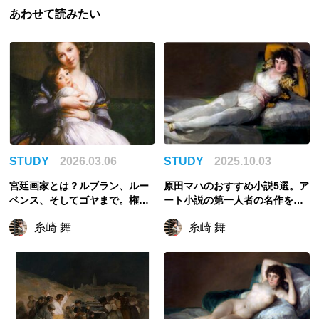
あわせて読みたい
STUDY
2026.03.06
STUDY
2025.10.03
宮廷画家とは？ルブラン、ルー
原田マハのおすすめ小説5選。ア
ベンス、そしてゴヤまで。権力
ート小説の第一人者の名作を読
に愛された美の職人たち
もう
糸崎 舞
糸崎 舞