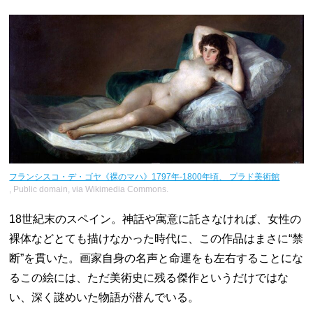
フランシスコ・デ・ゴヤ《裸のマハ》1797年-1800年頃、 プラド美術館
, Public domain, via Wikimedia Commons.
18世紀末のスペイン。神話や寓意に託さなければ、女性の
裸体などとても描けなかった時代に、この作品はまさに“禁
断”を貫いた。画家自身の名声と命運をも左右することにな
るこの絵には、ただ美術史に残る傑作というだけではな
い、深く謎めいた物語が潜んでいる。