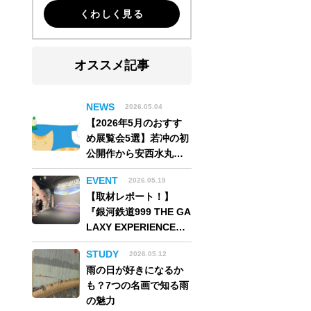
くわしく見る
オススメ記事
NEWS
2026.05.04
【2026年5月のおすす
め展覧会5選】若冲の初
公開作から安西水丸の
世界、そしてゴッホ
EVENT
2026.05.19
《夜のカフェテラス》
【取材レポート！】
まで
『銀河鉄道999 THE GA
LAXY EXPERIENCE
あの旅は、まだ続いて
STUDY
2026.05.12
いる。』999号に乗り銀
雨の日が好きになるか
河へ旅立つ。“観る”か
も？7つの名画で知る雨
ら“体験する”展覧会
の魅力
【角川武蔵野ミュージ