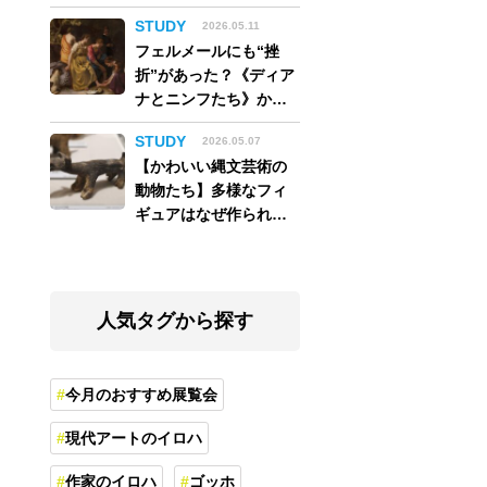
アム】
STUDY
2026.05.11
フェルメールにも“挫
折”があった？《ディア
ナとニンフたち》から
読み解く巨匠の夢
STUDY
2026.05.07
【かわいい縄文芸術の
動物たち】多様なフィ
ギュアはなぜ作られ
た？縄文人の世界観を
紐解く
人気タグから探す
今月のおすすめ展覧会
現代アートのイロハ
作家のイロハ
ゴッホ