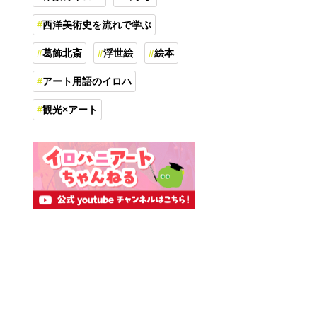
西洋美術史を流れで学ぶ
葛飾北斎
浮世絵
絵本
アート用語のイロハ
観光×アート