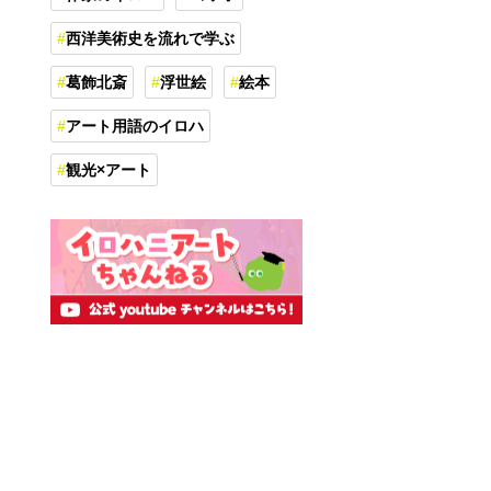
西洋美術史を流れで学ぶ
葛飾北斎
浮世絵
絵本
アート用語のイロハ
観光×アート