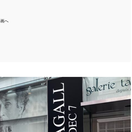
り
井画へ