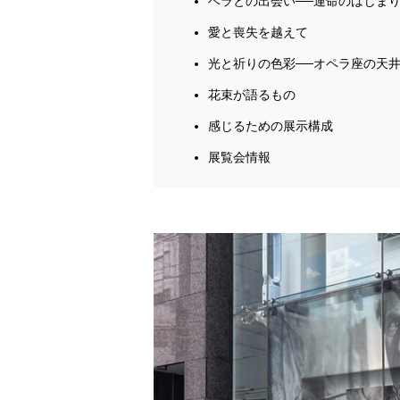
ベラとの出会い──運命のはじま
愛と喪失を越えて
光と祈りの色彩──オペラ座の天
花束が語るもの
感じるための展示構成
展覧会情報