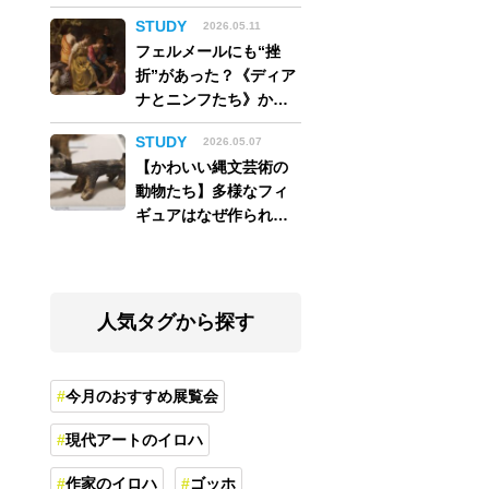
アム】
STUDY
2026.05.11
フェルメールにも“挫
折”があった？《ディア
ナとニンフたち》から
読み解く巨匠の夢
STUDY
2026.05.07
【かわいい縄文芸術の
動物たち】多様なフィ
ギュアはなぜ作られ
た？縄文人の世界観を
紐解く
人気タグから探す
今月のおすすめ展覧会
現代アートのイロハ
作家のイロハ
ゴッホ