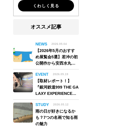
くわしく見る
オススメ記事
NEWS
2026.05.04
【2026年5月のおすす
め展覧会5選】若冲の初
公開作から安西水丸の
世界、そしてゴッホ
EVENT
2026.05.19
《夜のカフェテラス》
【取材レポート！】
まで
『銀河鉄道999 THE GA
LAXY EXPERIENCE
あの旅は、まだ続いて
STUDY
2026.05.12
いる。』999号に乗り銀
雨の日が好きになるか
河へ旅立つ。“観る”か
も？7つの名画で知る雨
ら“体験する”展覧会
の魅力
【角川武蔵野ミュージ