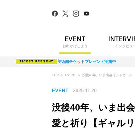
お出かけしよう
インタビュ
美術館チケットプレゼント実施中
TICKET PRESENT
TOP
EVENT
没後40年、いま出会うシャガール
EVENT
2025.11.20
没後40年、いま出
愛と祈り【ギャルリ