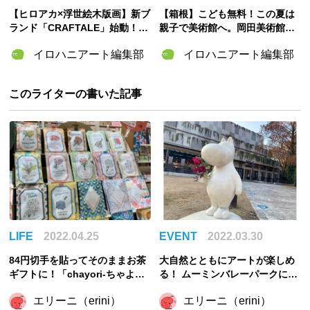
【ヒロアカ×浮世絵木版画】新ブ
【箱根】こども無料！この夏は
ランド「CRAFTALE」始動！7
親子で美術館へ。岡田美術館「2
月31日（金）より販売
026夏イベント」で広がるアー
イロハニアート編集部
イロハニアート編集部
ト体験
このライターの書いた記事
LIFE
2022.04.25
EVENT
2022.03.30
84円切手を貼ってそのままお茶
大自然とともにアートが楽しめ
ギフトに！「chayori-ちゃよ
る！ ムーミンバレーパークに行
り-」を使ってみた
ってみた
エリーニ（erini）
エリーニ（erini）