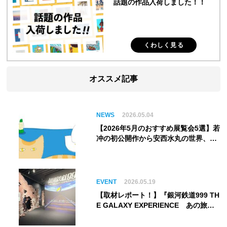
話題の作品入荷しました！！
くわしく見る
オススメ記事
NEWS
2026.05.04
【2026年5月のおすすめ展覧会5選】若
冲の初公開作から安西水丸の世界、そ
してゴッホ《夜のカフェテラス》まで
EVENT
2026.05.19
【取材レポート！】『銀河鉄道999 TH
E GALAXY EXPERIENCE あの旅
は、まだ続いている。』999号に乗り
銀河へ旅立つ。“観る”から“体験す