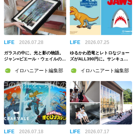
LIFE
2026.07.28
LIFE
2026.07.25
ガラスの中に、光と影の物語。
ゆるかわ恐竜とレトロなジョー
ジャン=ピエール・ウェイルの
ズがALL390円に。サンキュー
「3Dペインティング」の世界
マート×『ジュラシック・ワール
イロハニアート編集部
イロハニアート編集部
ド』『ジョーズ』コラボ雑貨が
登場
LIFE
2026.07.18
LIFE
2026.07.17