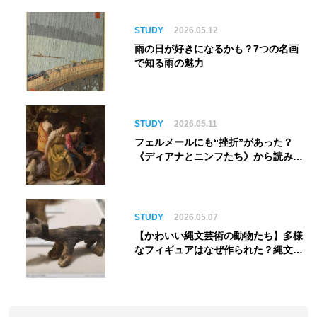
る”展覧会【角川武蔵野ミュージア
ム】
STUDY
2026.05.12
雨の日が好きになるかも？7つの名画
で知る雨の魅力
STUDY
2026.05.11
フェルメールにも“挫折”があった？
《ディアナとニンフたち》から読み解
く巨匠の夢
STUDY
2026.05.07
【かわいい縄文芸術の動物たち】多様
なフィギュアはなぜ作られた？縄文人
の世界観を紐解く