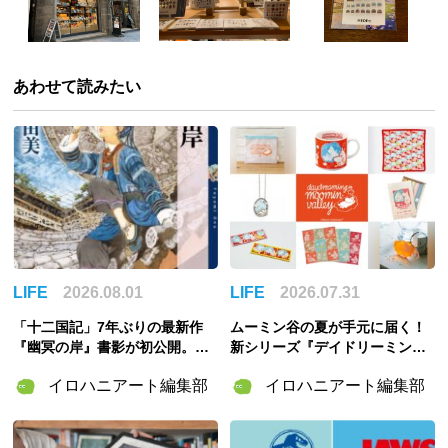
あわせて読みたい
LIFE
2026.08.01
LIFE
2026.07.31
「十二国記」7年ぶりの最新作
ムーミン谷の夏が手元に届く！
『幽冥の岸』書影が初公開。山
新シリーズ『デイドリーミング
田章博が描くのは謎めいた存
イン ムーミンバレー』のグッズ
イロハニアート編集部
イロハニアート編集部
在・琅燦
＆「ムーミンの日」スペシャル
イベント情報まとめ