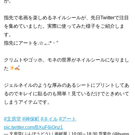
か。
指先で名画を楽しめるネイルシールが、先日Twitterで注目
を集めていました。実際に使ってみた様子をご紹介しま
す。
指先にアートを.☆.｡.:*・°
クリムトやゴッホ、モネの世界がネイルシールになりまし
た
ジェルネイルのような厚みのあるシートにプリントしてあ
るのでキレイに貼るのも簡単！見ているだけでときめいて
しまうアイテムです。
#文房堂
#神保町
#ネイル
#アート
pic.twitter.com/BXuF6iQnz1
— 文房堂(ぶんぽうどう)｜画材屋｜10:00～18:30 営業中 (@bump