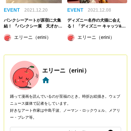
EVENT
2021.12.20
EVENT
2021.12.08
バンクシーアートが原宿に大集
ディズニー名作の犬猫に会え
結！ 『バンクシー展 天才か反
る！ 「ディズニー キャッツ&ド
逆者か』開催
ッグス展」レポート
エリーニ（erini）
エリーニ（erini）
エリーニ（erini）
踊って漫画を読んでいるのが至福のとき。時折お絵描き。ウェブ
ニュース媒体で記者をしています。
好きなアート作家は中島千波、ノーマン・ロックウェル、メアリ
ー・ブレア等。