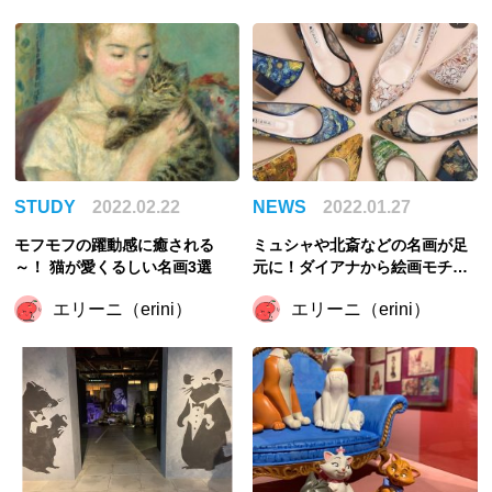
STUDY
2022.02.22
NEWS
2022.01.27
モフモフの躍動感に癒される
ミュシャや北斎などの名画が足
～！ 猫が愛くるしい名画3選
元に！ダイアナから絵画モチー
フのパンプスが登場
エリーニ（erini）
エリーニ（erini）