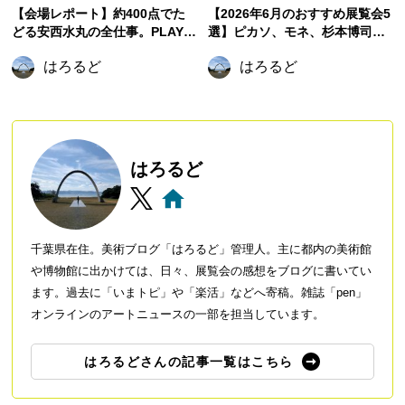
【会場レポート】約400点でた
【2026年6月のおすすめ展覧会5
どる安西水丸の全仕事。PLAY!
選】ピカソ、モネ、杉本博司か
MUSEUMで新たな展覧会が開催
ら元禄文化へ。初夏に訪れたい
はろるど
はろるど
中！【東京立川】
注目展覧会
はろるど
千葉県在住。美術ブログ「はろるど」管理人。主に都内の美術館
や博物館に出かけては、日々、展覧会の感想をブログに書いてい
ます。過去に「いまトピ」や「楽活」などへ寄稿。雑誌「pen」
オンラインのアートニュースの一部を担当しています。
はろるどさんの記事一覧はこちら