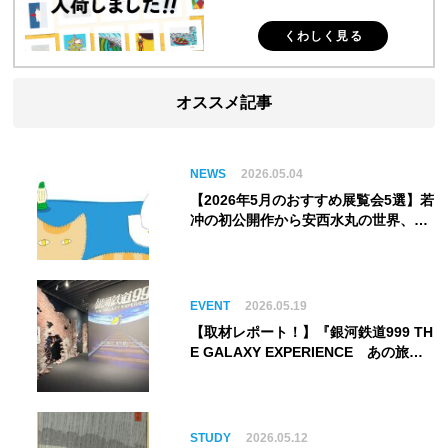
くわしく見る
オススメ記事
NEWS
2026.05.04
【2026年5月のおすすめ展覧会5選】若
冲の初公開作から安西水丸の世界、そ
してゴッホ《夜のカフェテラス》まで
EVENT
2026.05.19
【取材レポート！】『銀河鉄道999 TH
E GALAXY EXPERIENCE あの旅
は、まだ続いている。』999号に乗り
銀河へ旅立つ。“観る”から“体験す
る”展覧会【角川武蔵野ミュージア
ム】
STUDY
2026.05.12