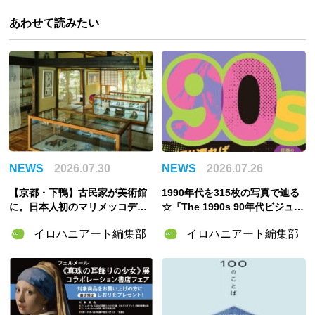
あわせて読みたい
NEWS
2026.07.30
NEWS
2026.07.26
【京都・下鴨】古民家が美術館
1990年代を315枚の写真で辿る
に。日本人初のマリメッコデザ
☆『The 1990s 90年代ビジュア
イナー・脇阪克二の約60年をた
ル・アーカイブ』東京書籍より
イロハニアート編集部
イロハニアート編集部
どる「WAKISAKA KATSUJI /S
刊行
OU・SOU MUSEUM」が誕生