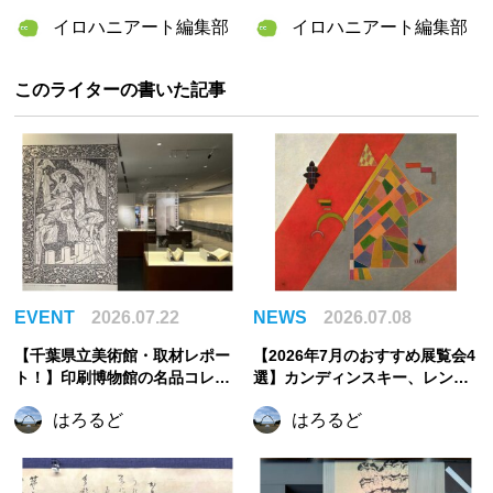
ミュージアムグッズの予約販売
ルコラボメニューも続々登場！
イロハニアート編集部
イロハニアート編集部
サイト「Museum Box」がオー
プン
このライターの書いた記事
EVENT
2026.07.22
NEWS
2026.07.08
【千葉県立美術館・取材レポー
【2026年7月のおすすめ展覧会4
ト！】印刷博物館の名品コレク
選】カンディンスキー、レンブ
ションで出会う、美しき印刷の
ラント、まなざしの奇跡からう
はろるど
はろるど
世界
つわの美へ。夏に訪れたい注目
展覧会