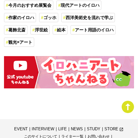
今月のおすすめ展覧会
現代アートのイロハ
作家のイロハ
ゴッホ
西洋美術史を流れで学ぶ
葛飾北斎
浮世絵
絵本
アート用語のイロハ
観光×アート
EVENT
INTERVIEW
LIFE
NEWS
STUDY
STORE
launch
このサイトについて
ライター一覧
お問い合わせ