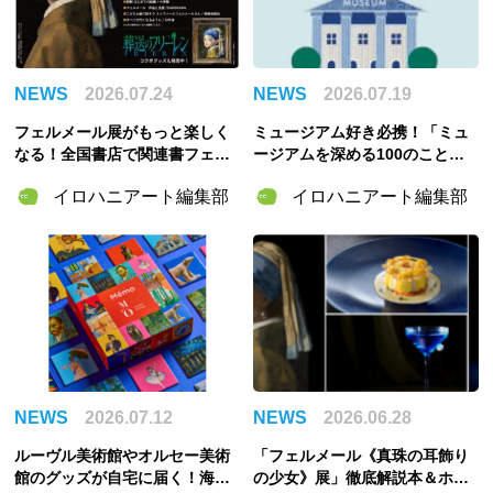
NEWS
2026.07.24
NEWS
2026.07.19
フェルメール展がもっと楽しく
ミュージアム好き必携！「ミュ
なる！全国書店で関連書フェア
ージアムを深める100のこと
＆『葬送のフリーレン』コラボ
ば」発売
イロハニアート編集部
イロハニアート編集部
グッズ先行販売、ガイドブック
『フェルメールぴあ』も発売決
定
NEWS
2026.07.12
NEWS
2026.06.28
ルーヴル美術館やオルセー美術
「フェルメール《真珠の耳飾り
館のグッズが自宅に届く！海外
の少女》展」徹底解説本＆ホテ