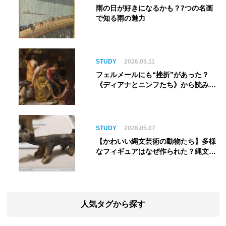
雨の日が好きになるかも？7つの名画
で知る雨の魅力
STUDY
2026.05.11
フェルメールにも“挫折”があった？
《ディアナとニンフたち》から読み解
く巨匠の夢
STUDY
2026.05.07
【かわいい縄文芸術の動物たち】多様
なフィギュアはなぜ作られた？縄文人
の世界観を紐解く
人気タグから探す