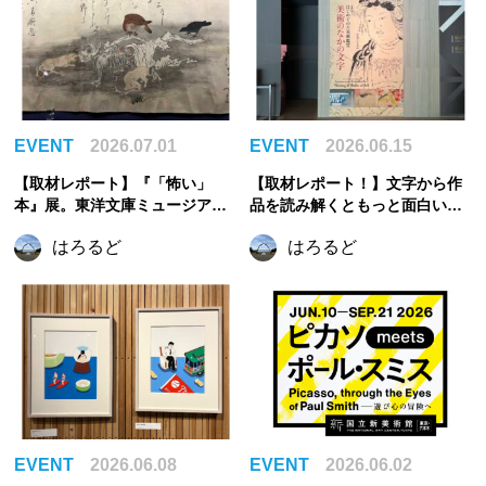
EVENT
2026.07.01
EVENT
2026.06.15
【取材レポート】『「怖い」
【取材レポート！】文字から作
本』展。東洋文庫ミュージアム
品を読み解くともっと面白い。
で見つけた、古今東西の「怖
『はじめての古美術鑑賞 ―美術
はろるど
はろるど
い」
のなかの文字―』｜根津美術館
EVENT
2026.06.08
EVENT
2026.06.02