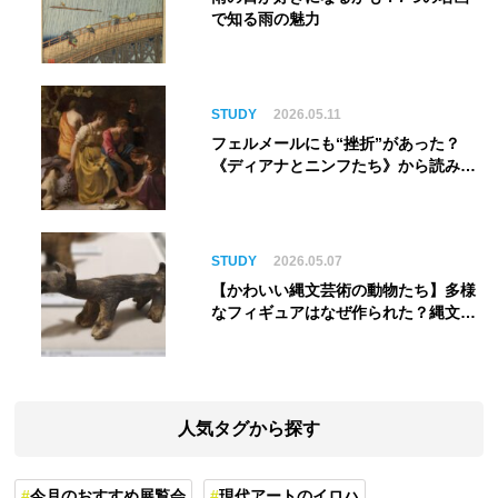
で知る雨の魅力
STUDY
2026.05.11
フェルメールにも“挫折”があった？
《ディアナとニンフたち》から読み解
く巨匠の夢
STUDY
2026.05.07
【かわいい縄文芸術の動物たち】多様
なフィギュアはなぜ作られた？縄文人
の世界観を紐解く
人気タグから探す
今月のおすすめ展覧会
現代アートのイロハ