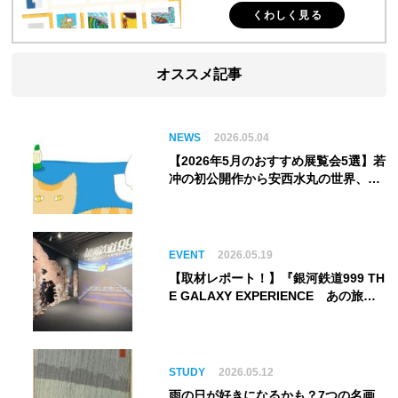
くわしく見る
オススメ記事
NEWS
2026.05.04
【2026年5月のおすすめ展覧会5選】若
冲の初公開作から安西水丸の世界、そ
してゴッホ《夜のカフェテラス》まで
EVENT
2026.05.19
【取材レポート！】『銀河鉄道999 TH
E GALAXY EXPERIENCE あの旅
は、まだ続いている。』999号に乗り
銀河へ旅立つ。“観る”から“体験す
る”展覧会【角川武蔵野ミュージア
ム】
STUDY
2026.05.12
雨の日が好きになるかも？7つの名画