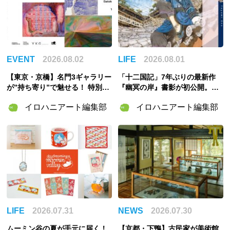
EVENT
2026.08.02
LIFE
2026.08.01
【東京・京橋】名門3ギャラリー
「十二国記」7年ぶりの最新作
が”持ち寄り”で魅せる！ 特別企
『幽冥の岸』書影が初公開。山
画展「ART POTLUCK, KYOBA
田章博が描くのは謎めいた存
イロハニアート編集部
イロハニアート編集部
SHI」Gallery & Bakery Tokyo
在・琅燦
８分で9月12日より開催
LIFE
2026.07.31
NEWS
2026.07.30
ムーミン谷の夏が手元に届く！
【京都・下鴨】古民家が美術館