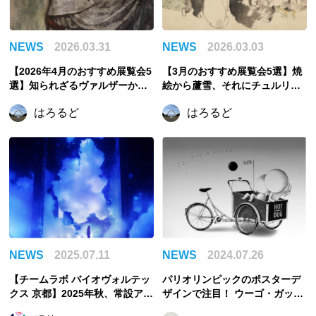
NEWS
2026.03.31
NEWS
2026.03.03
【2026年4月のおすすめ展覧会5
【3月のおすすめ展覧会5選】焼
選】知られざるヴァルザーか
絵から蘆雪、それにチュルリョ
ら、日本画の新しい表現に挑ん
ーニスまで。
はろるど
はろるど
だ紫紅、そして蘇る江戸の魅力
まで。
NEWS
2025.07.11
NEWS
2024.07.26
【チームラボ バイオヴォルテッ
パリオリンピックのポスターデ
クス 京都】2025年秋、常設アー
ザインで注目！ ウーゴ・ガット
トミュージアムをオープン予定
ーニの作品世界の魅力に迫る