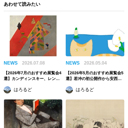
あわせて読みたい
NEWS
2026.07.08
NEWS
2026.05.04
【2026年7月のおすすめ展覧会4
【2026年5月のおすすめ展覧会5
選】カンディンスキー、レンブ
選】若冲の初公開作から安西水
ラント、まなざしの奇跡からう
丸の世界、そしてゴッホ《夜の
はろるど
はろるど
つわの美へ。夏に訪れたい注目
カフェテラス》まで
展覧会