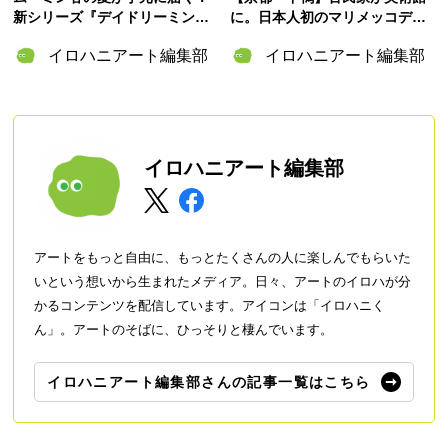
新シリーズ『デイドリーミング
に。日本人初のマリメッコデザ
イン ムーミンバレー』のグッズ
イナー・脇阪克二の約60年をた
イロハニアート編集部
イロハニアート編集部
＆「ムーミンの日」スペシャル
どる「WAKISAKA KATSUJI /S
イベント情報まとめ
OU・SOU MUSEUM」が誕生
イロハニアート編集部
アートをもっと自由に、もっとたくさんの人に楽しんでもらいた
いという想いから生まれたメディア。日々、アートのイロハが分
かるコンテンツを配信しています。アイコンは「イロハニく
ん」。アートのそばに、ひっそりと棲んでいます。
イロハニアート編集部さんの記事一覧はこちら