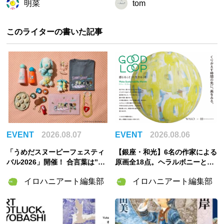
明菜
tom
このライターの書いた記事
EVENT
2026.08.07
EVENT
2026.08.06
「うめだスヌーピーフェスティ
【銀座・和光】6名の作家による
バル2026」開催！ 合言葉は”明
原画全18点。ヘラルボニーとの
るく元気に！”――太陽きらめく
特別企画展「GOOD LOOP 202
イロハニアート編集部
イロハニアート編集部
特別な2週間
6」8月6日開催