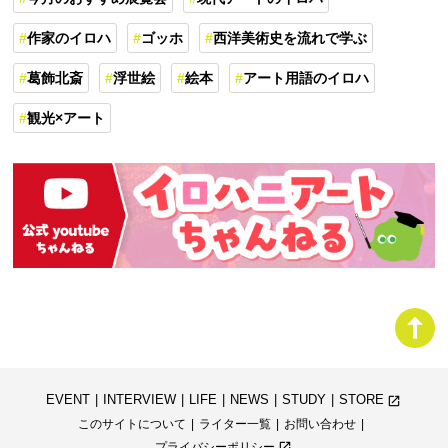
作家のイロハ
ゴッホ
西洋美術史を流れで学ぶ
葛飾北斎
浮世絵
絵本
アート用語のイロハ
観光×アート
EVENT
INTERVIEW
LIFE
NEWS
STUDY
STORE
launch
このサイトについて
ライター一覧
お問い合わせ
プライバシーポリシー
launch