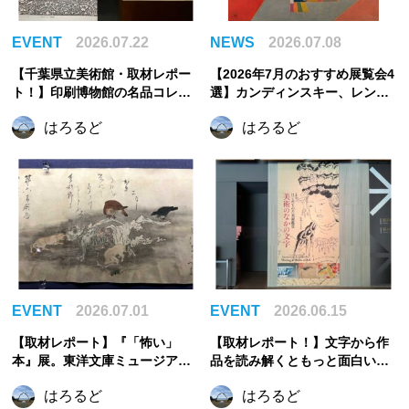
EVENT
2026.07.22
NEWS
2026.07.08
【千葉県立美術館・取材レポー
【2026年7月のおすすめ展覧会4
ト！】印刷博物館の名品コレク
選】カンディンスキー、レンブ
ションで出会う、美しき印刷の
ラント、まなざしの奇跡からう
はろるど
はろるど
世界
つわの美へ。夏に訪れたい注目
展覧会
EVENT
2026.07.01
EVENT
2026.06.15
【取材レポート】『「怖い」
【取材レポート！】文字から作
本』展。東洋文庫ミュージアム
品を読み解くともっと面白い。
で見つけた、古今東西の「怖
『はじめての古美術鑑賞 ―美術
はろるど
はろるど
い」
のなかの文字―』｜根津美術館