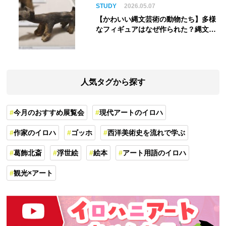
STUDY
2026.05.07
【かわいい縄文芸術の動物たち】多様
なフィギュアはなぜ作られた？縄文人
の世界観を紐解く
人気タグから探す
今月のおすすめ展覧会
現代アートのイロハ
作家のイロハ
ゴッホ
西洋美術史を流れで学ぶ
葛飾北斎
浮世絵
絵本
アート用語のイロハ
観光×アート