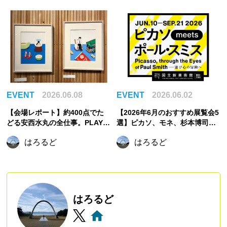
EVENT
2026.06.08
EVENT
2026.06.02
【会場レポート】約400点でた
【2026年6月のおすすめ展覧会5
どる安西水丸の全仕事。PLAY!
選】ピカソ、モネ、杉本博司か
MUSEUMで新たな展覧会が開催
ら元禄文化へ。初夏に訪れたい
はろるど
はろるど
中！【東京立川】
注目展覧会
はろるど