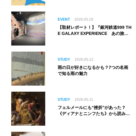
EVENT
2026.05.19
【取材レポート！】『銀河鉄道999 TH
E GALAXY EXPERIENCE あの旅
は、まだ続いている。』999号に乗り
銀河へ旅立つ。“観る”から“体験す
る”展覧会【角川武蔵野ミュージア
ム】
STUDY
2026.05.12
雨の日が好きになるかも？7つの名画
で知る雨の魅力
STUDY
2026.05.11
フェルメールにも“挫折”があった？
《ディアナとニンフたち》から読み解
く巨匠の夢