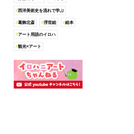
西洋美術史を流れで学ぶ
葛飾北斎
浮世絵
絵本
アート用語のイロハ
観光×アート