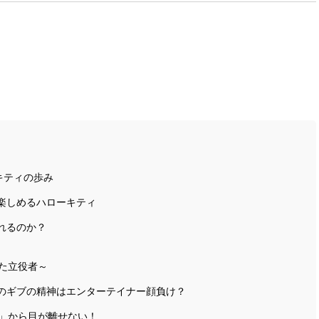
キティの歩み
楽しめるハローキティ
れるのか？
した立役者～
のギブの精神はエンターテイナー顔負け？
イ」から目が離せない！