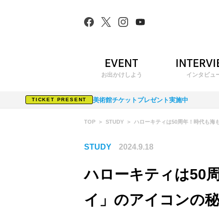
お出かけしよう
インタビュ
美術館チケットプレゼント実施中
TICKET PRESENT
TOP
STUDY
ハローキティは50周年！時代も海
STUDY
2024.9.18
ハローキティは50
イ」のアイコンの