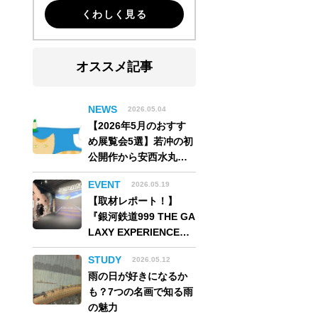
くわしく見る
オススメ記事
NEWS
2026.05.04
【2026年5月のおすす
め展覧会5選】若冲の初
公開作から安西水丸の
世界、そしてゴッホ
EVENT
2026.05.19
《夜のカフェテラス》
【取材レポート！】
まで
『銀河鉄道999 THE GA
LAXY EXPERIENCE
あの旅は、まだ続いて
STUDY
2026.05.12
いる。』999号に乗り銀
雨の日が好きになるか
河へ旅立つ。“観る”か
も？7つの名画で知る雨
ら“体験する”展覧会
の魅力
【角川武蔵野ミュージ