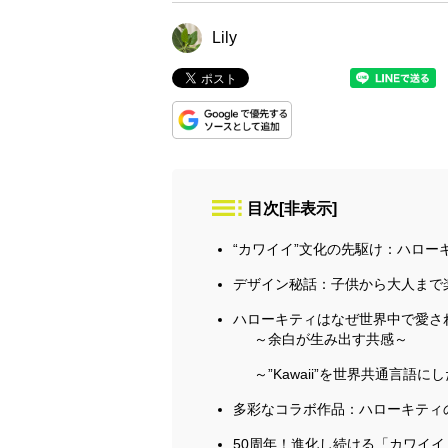
Lily
目次
[
非表示
]
“カワイイ”文化の先駆け：ハロー
デザイン秘話：子供から大人まで
ハローキティはなぜ世界中で愛さ
～余白が生み出す共感～
～”Kawaii”を世界共通言語に
多彩なコラボ作品：ハローキティ
50周年！進化し続ける「カワイ