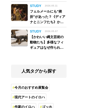
アム】
STUDY
2026.05.11
フェルメールにも“挫
折”があった？《ディア
ナとニンフたち》から
読み解く巨匠の夢
STUDY
2026.05.07
【かわいい縄文芸術の
動物たち】多様なフィ
ギュアはなぜ作られ
た？縄文人の世界観を
紐解く
人気タグから探す
今月のおすすめ展覧会
現代アートのイロハ
作家のイロハ
ゴッホ