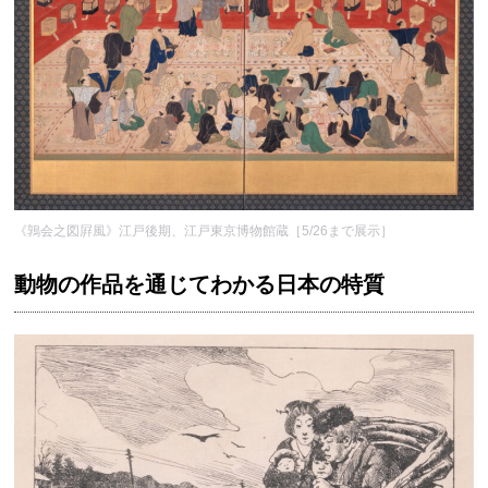
《鶉会之図屛風》江戸後期、江戸東京博物館蔵［5/26まで展示］
動物の作品を通じてわかる日本の特質