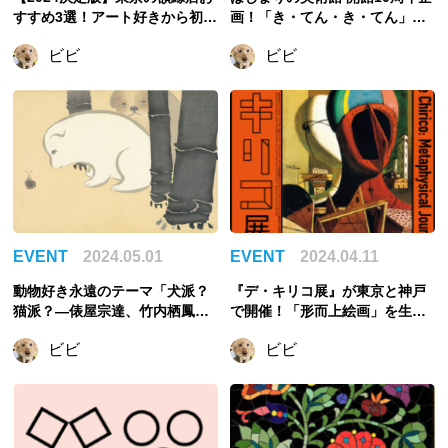
すすめ3選！アート好きから初心
画！「き・てん・き・てん」展
者の方まで
で「起点」「転機」について考
ビビ
ビビ
えよう
EVENT
2024.05.01
EVENT
2024.04.11
動物好き永遠のテーマ「犬派？
『デ・キリコ展』が東京と神戸
猫派？―俵屋宗達、竹内栖鳳、
で開催！「形而上絵画」を生み
藤田嗣治から山口晃まで―」が
出した画家の全体像に迫る
ビビ
ビビ
開催！長沢芦雪のゆるかわ犬も