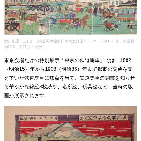
歌川広重（三代）《鉄道馬車往復日本橋之真図》1882（明治15）年、鉄道博
物館蔵［5/26まで展示］
東京会場だけの特別展示「東京の鉄道馬車」では、1882
（明治15）年から1903（明治36）年まで都市の交通を支
えていた鉄道馬車に焦点を当て、鉄道馬車の開業を知らせ
る華やかな錦絵3枚続や、名所絵、玩具絵など、当時の版
画が展示されます。