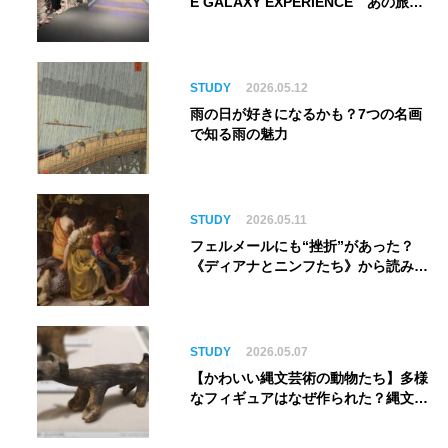
E GALAXY EXPERIENCE あの旅
は、まだ続いている。』999号に乗り
銀河へ旅立つ。“観る”から“体験す
る”展覧会【角川武蔵野ミュージア
ム】
STUDY
2026.05.12
雨の日が好きになるかも？7つの名画
で知る雨の魅力
STUDY
2026.05.11
フェルメールにも“挫折”があった？
《ディアナとニンフたち》から読み解
く巨匠の夢
STUDY
2026.05.07
【かわいい縄文芸術の動物たち】多様
なフィギュアはなぜ作られた？縄文人
の世界観を紐解く