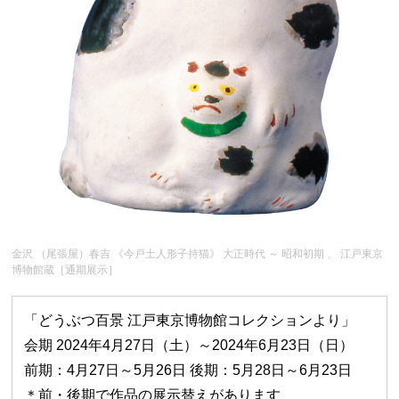
金沢 （尾張屋）春吉 《今戸土人形子持猫》 大正時代 ～ 昭和初期 、 江戸東京
博物館蔵［通期展示］
「どうぶつ百景 江戸東京博物館コレクションより」
会期 2024年4月27日（土）～2024年6月23日（日）
前期：4月27日～5月26日 後期：5月28日～6月23日
＊前・後期で作品の展示替えがあります