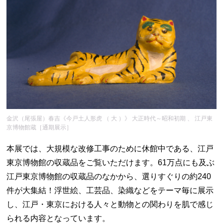
金沢（尾張屋）春吉《今戸土人形虎 （ 大 ）》 大正時代～昭和初期 、 江戸東
京博物館蔵［通期展示］
本展では、大規模な改修工事のために休館中である、江戸
東京博物館の収蔵品をご覧いただけます。61万点にも及ぶ
江戸東京博物館の収蔵品のなかから、選りすぐりの約240
件が大集結！浮世絵、工芸品、染織などをテーマ毎に展示
し、江戸・東京における人々と動物との関わりを肌で感じ
られる内容となっています。