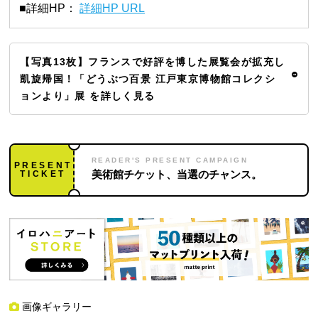
■詳細HP：
詳細HP URL
【写真13枚】フランスで好評を博した展覧会が拡充し
凱旋帰国！「どうぶつ百景 江戸東京博物館コレクシ
ョンより」展 を詳しく見る
READER'S PRESENT CAMPAIGN
PRESENT
TICKET
美術館チケット、当選のチャンス。
画像ギャラリー