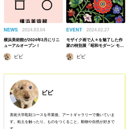
NEWS
2024.03.04
EVENT
2024.02.27
横浜美術館が2024年3月にリニ
モザイク画で人々を魅了した作
ューアルオープン！
家の特別展「昭和モダーン モザ
イクのいろどり 板谷梅樹の世
ビビ
ビビ
界」
ビビ
美術大学彫刻コースを卒業後、アートギャラリーで働いていま
す。粘土を触ったり、ものをつくること、動物や自然が好きで
す。