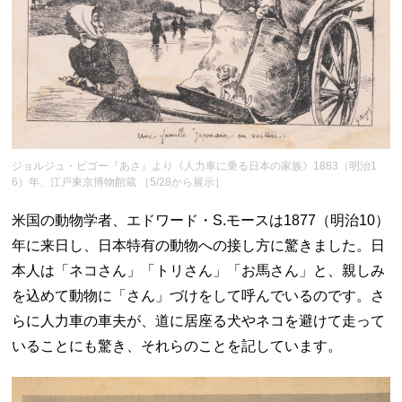
ジョルジュ・ビゴー『あさ』より《人力車に乗る日本の家族》1883（明治1
6）年、江戸東京博物館蔵 ［5/28から展示］
米国の動物学者、エドワード・S.モースは1877（明治10）
年に来日し、日本特有の動物への接し方に驚きました。日
本人は「ネコさん」「トリさん」「お馬さん」と、親しみ
を込めて動物に「さん」づけをして呼んでいるのです。さ
らに人力車の車夫が、道に居座る犬やネコを避けて走って
いることにも驚き、それらのことを記しています。