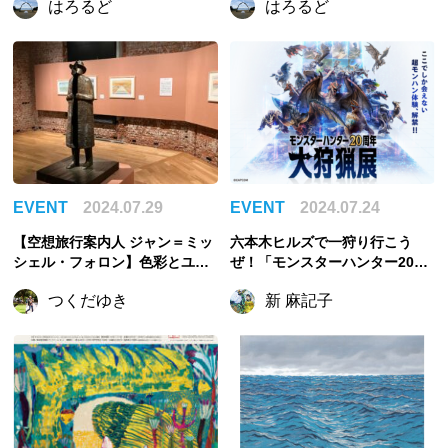
はろるど
はろるど
た浮世絵の名品が大集合
たが見るセカイ〜」が、南青山
イロハニアートスタジオにて開
催！
EVENT
2024.07.29
EVENT
2024.07.24
【空想旅行案内人 ジャン＝ミッ
六本木ヒルズで一狩り行こう
シェル・フォロン】色彩とユー
ぜ！「モンスターハンター20周
モアの魔術師、フォロンの全貌
年-大狩猟展-」開催
つくだゆき
新 麻記子
に迫る大回顧展