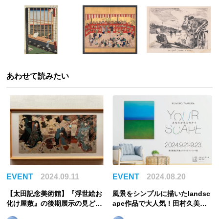
あわせて読みたい
EVENT
2024.09.11
EVENT
2024.08.20
【太田記念美術館】『浮世絵お
風景をシンプルに描いたlandsc
化け屋敷』の後期展示の見どこ
ape作品で大人気！田村久美子
ろレポート！幽霊と妖怪を描い
の個展「YOURSCAPE ～ あな