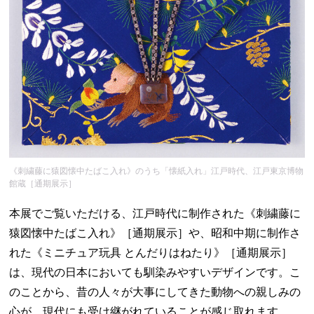
《刺繍藤に猿図懐中たばこ入れ》のうち「懐紙入れ」江戸時代、江戸東京博物
館蔵［通期展示］
本展でご覧いただける、江戸時代に制作された《刺繍藤に
猿図懐中たばこ入れ》［通期展示］や、昭和中期に制作さ
れた《ミニチュア玩具 とんだりはねたり》［通期展示］
は、現代の日本においても馴染みやすいデザインです。こ
のことから、昔の人々が大事にしてきた動物への親しみの
心が、現代にも受け継がれていることが感じ取れます。