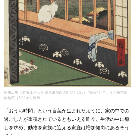
歌川広重《名所江戸百景 浅草田甫酉の町詣》1857（安政4）年、江戸東京博
物館蔵［5/28から展示］
「おうち時間」という言葉が生まれたように、家の中での
過ごし方が重視されているともいえる昨今。生活の中に癒
しを求め、動物を家族に迎える家庭は増加傾向にあるそう