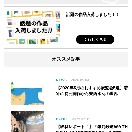
話題の作品入荷しました！！
くわしく見る
オススメ記事
NEWS
2026.05.04
【2026年5月のおすすめ展覧会5選】若
冲の初公開作から安西水丸の世界、そ
してゴッホ《夜のカフェテラス》まで
EVENT
2026.05.19
【取材レポート！】『銀河鉄道999 TH