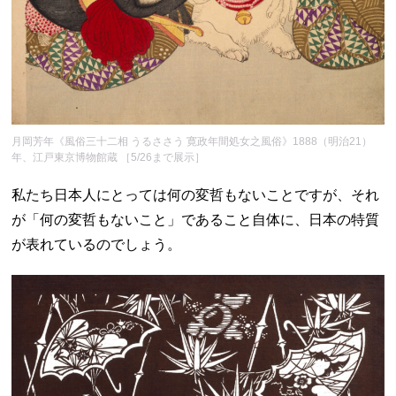
月岡芳年《風俗三十二相 うるささう 寛政年間処女之風俗》1888（明治21）
年、江戸東京博物館蔵 ［5/26まで展示］
私たち日本人にとっては何の変哲もないことですが、それ
が「何の変哲もないこと」であること自体に、日本の特質
が表れているのでしょう。