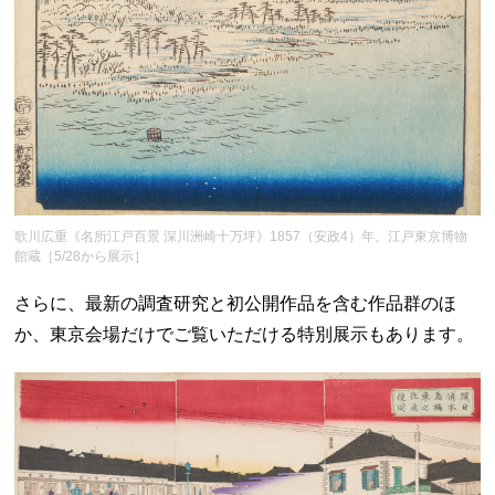
歌川広重《名所江戸百景 深川洲崎十万坪》1857（安政4）年、江戸東京博物
館蔵［5/28から展示］
さらに、最新の調査研究と初公開作品を含む作品群のほ
か、東京会場だけでご覧いただける特別展示もあります。