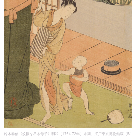
鈴木春信《蚊帳を吊る母子》明和（1764-72年）末期、江戸東京博物館蔵［5/