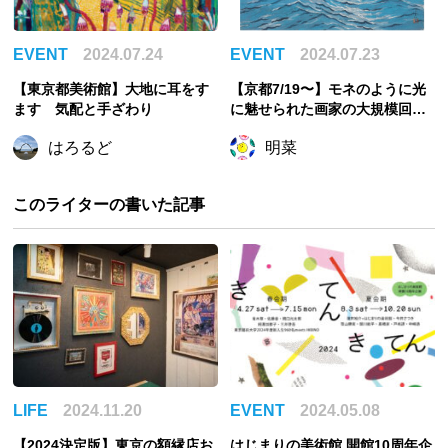
EVENT
2024.07.24
EVENT
2024.07.23
【東京都美術館】大地に耳をす
【京都7/19〜】モネのように光
ます 気配と手ざわり
に魅せられた画家の大規模回顧
展『奥村厚一 光の風景画家 展』
はろるど
明菜
このライターの書いた記事
LIFE
2024.11.20
EVENT
2024.05.08
【2024決定版】東京の額縁店お
はじまりの美術館 開館10周年企