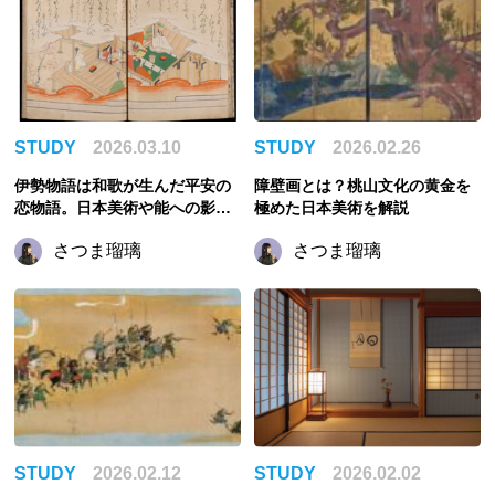
STUDY
2026.03.10
STUDY
2026.02.26
伊勢物語は和歌が生んだ平安の
障壁画とは？桃山文化の黄金を
恋物語。日本美術や能への影響
極めた日本美術を解説
をわかりやすく解説
さつま瑠璃
さつま瑠璃
STUDY
2026.02.12
STUDY
2026.02.02