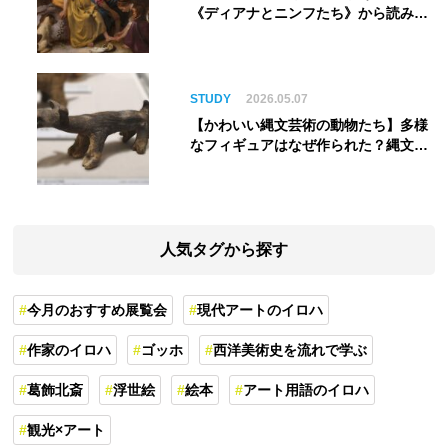
《ディアナとニンフたち》から読み解
く巨匠の夢
STUDY
2026.05.07
【かわいい縄文芸術の動物たち】多様
なフィギュアはなぜ作られた？縄文人
の世界観を紐解く
人気タグから探す
今月のおすすめ展覧会
現代アートのイロハ
作家のイロハ
ゴッホ
西洋美術史を流れで学ぶ
葛飾北斎
浮世絵
絵本
アート用語のイロハ
観光×アート