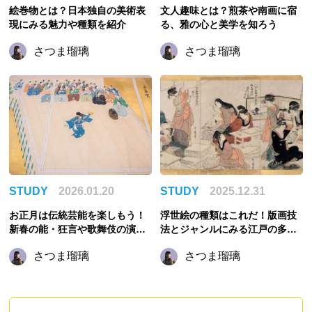
絵巻物とは？日本独自の美術表
文人趣味とは？煎茶や南画に宿
現にみる魅力や種類を紹介
る、雅の心と美学を知ろう
さつま瑠璃
さつま瑠璃
STUDY
2026.01.20
STUDY
2025.12.31
お正月は伝統芸能を楽しもう！
浮世絵の種類はこれだ！版画技
新春の能・狂言や歌舞伎の演目
法とジャンルにみる江戸の多様
をご紹介
な美
さつま瑠璃
さつま瑠璃