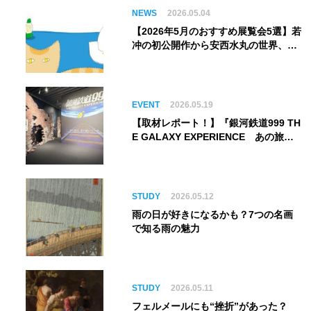
NEWS
2026.05.04
【2026年5月のおすすめ展覧会5選】若
冲の初公開作から安西水丸の世界、そ
してゴッホ《夜のカフェテラス》まで
EVENT
2026.05.19
【取材レポート！】『銀河鉄道999 TH
E GALAXY EXPERIENCE あの旅
は、まだ続いている。』999号に乗り
銀河へ旅立つ。“観る”から“体験す
る”展覧会【角川武蔵野ミュージア
ム】
STUDY
2026.05.12
雨の日が好きになるかも？7つの名画
で知る雨の魅力
STUDY
2026.05.11
フェルメールにも“挫折”があった？