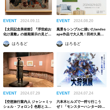
EVENT
2024.09.11
EVENT
2024.08.20
【太田記念美術館】『浮世絵お
風景をシンプルに描いたlandsc
化け屋敷』の後期展示の見どこ
ape作品で大人気！田村久美子
ろレポート！幽霊と妖怪を描い
の個展「YOURSCAPE ～ あな
はろるど
はろるど
た浮世絵の名品が大集合
たが見るセカイ〜」が、南青山
イロハニアートスタジオにて開
催！
EVENT
2024.07.29
EVENT
2024.07.24
【空想旅行案内人 ジャン＝ミッ
六本木ヒルズで一狩り行こう
シェル・フォロン】色彩とユー
ぜ！「モンスターハンター20周