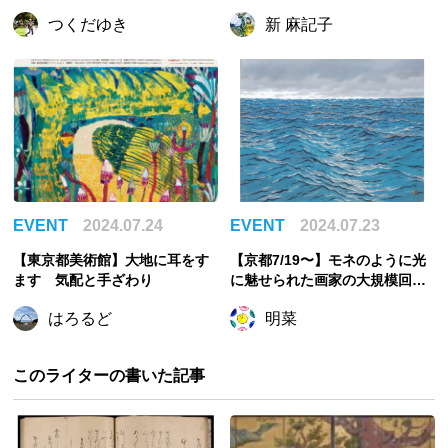
モアの魔術師、フォロンの全貌
年-大狩猟展-」開催
つくだゆき
新 麻記子
に迫る大回顧展
EVENT
2024.07.24
EVENT
2024.07.23
【東京都美術館】大地に耳をす
【京都7/19〜】モネのように光
ます 気配と手ざわり
に魅せられた画家の大規模回顧
展『奥村厚一 光の風景画家 展』
はろるど
明菜
このライターの書いた記事