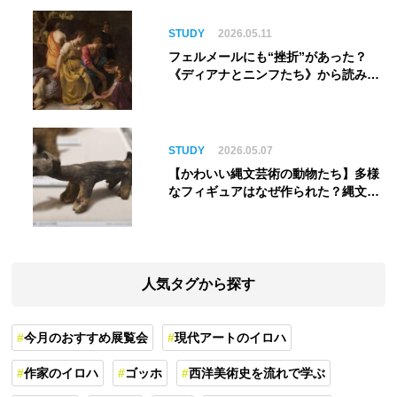
STUDY
2026.05.11
フェルメールにも“挫折”があった？
《ディアナとニンフたち》から読み解
く巨匠の夢
STUDY
2026.05.07
【かわいい縄文芸術の動物たち】多様
なフィギュアはなぜ作られた？縄文人
の世界観を紐解く
人気タグから探す
今月のおすすめ展覧会
現代アートのイロハ
作家のイロハ
ゴッホ
西洋美術史を流れで学ぶ