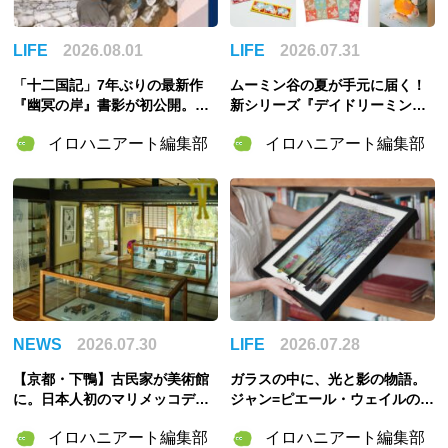
LIFE
2026.08.01
LIFE
2026.07.31
「十二国記」7年ぶりの最新作
ムーミン谷の夏が手元に届く！
『幽冥の岸』書影が初公開。山
新シリーズ『デイドリーミング
田章博が描くのは謎めいた存
イン ムーミンバレー』のグッズ
イロハニアート編集部
イロハニアート編集部
在・琅燦
＆「ムーミンの日」スペシャル
イベント情報まとめ
NEWS
2026.07.30
LIFE
2026.07.28
【京都・下鴨】古民家が美術館
ガラスの中に、光と影の物語。
に。日本人初のマリメッコデザ
ジャン=ピエール・ウェイルの
イナー・脇阪克二の約60年をた
「3Dペインティング」の世界
イロハニアート編集部
イロハニアート編集部
どる「WAKISAKA KATSUJI /S