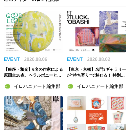
EVENT
2026.08.06
EVENT
2026.08.02
【銀座・和光】6名の作家による
【東京・京橋】名門3ギャラリー
原画全18点。ヘラルボニーとの
が”持ち寄り”で魅せる！ 特別企
特別企画展「GOOD LOOP 202
画展「ART POTLUCK, KYOBA
イロハニアート編集部
イロハニアート編集部
6」8月6日開催
SHI」Gallery & Bakery Tokyo
８分で9月12日より開催