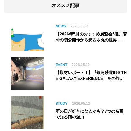
オススメ記事
NEWS
2026.05.04
【2026年5月のおすすめ展覧会5選】若
冲の初公開作から安西水丸の世界、そ
してゴッホ《夜のカフェテラス》まで
EVENT
2026.05.19
【取材レポート！】『銀河鉄道999 TH
E GALAXY EXPERIENCE あの旅
は、まだ続いている。』999号に乗り
銀河へ旅立つ。“観る”から“体験す
る”展覧会【角川武蔵野ミュージア
ム】
STUDY
2026.05.12
雨の日が好きになるかも？7つの名画
で知る雨の魅力