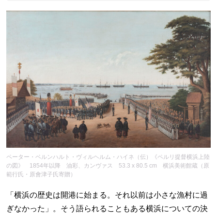
ペーター・ベルンハルト・ヴィルヘルム・ハイネ（伝）《ペルリ提督横浜上陸
の図》 1854年以降 油彩、カンヴァス 53.3 x 80.5 cm 横浜美術館蔵（原
範行氏・原會津子氏寄贈）
「横浜の歴史は開港に始まる。それ以前は小さな漁村に過
ぎなかった」。そう語られることもある横浜についての決