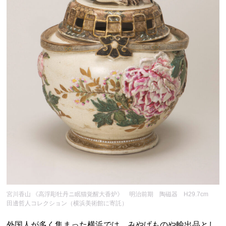
宮川香山 《高浮彫牡丹ニ眠猫覚醒大香炉》 明治前期 陶磁器 H29.7cm
田邊哲人コレクション（横浜美術館に寄託）
外国人が多く集まった横浜では、みやげものや輸出品とし