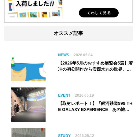
くわしく見る
オススメ記事
NEWS
2026.05.04
【2026年5月のおすすめ展覧会5選】若
冲の初公開作から安西水丸の世界、そ
してゴッホ《夜のカフェテラス》まで
EVENT
2026.05.19
【取材レポート！】『銀河鉄道999 TH
E GALAXY EXPERIENCE あの旅
は、まだ続いている。』999号に乗り
銀河へ旅立つ。“観る”から“体験す
る”展覧会【角川武蔵野ミュージア
ム】
STUDY
2026.05.12