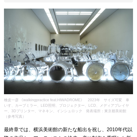
檜皮一彦 《walkingpractice feat.HIWADROME》 2023年 サイズ可変 車
いす、カーブミラー、LED照明、プロジェクター、LCD、メディアプレイヤ
ー、3Dプリンター、マネキン、インシュロック 発表場所：東京都美術館
（参考写真）
最終章では、横浜美術館の新たな船出を祝し、2010年代以