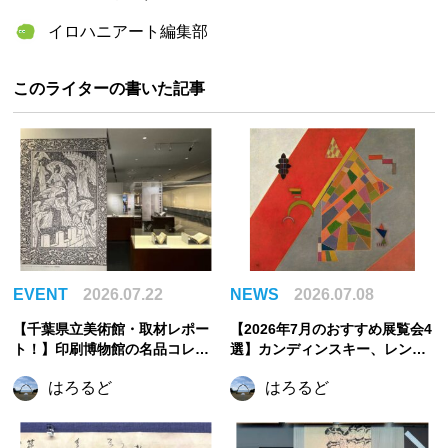
SBIアートオークション
イロハニアート編集部
このライターの書いた記事
EVENT
2026.07.22
NEWS
2026.07.08
【千葉県立美術館・取材レポー
【2026年7月のおすすめ展覧会4
ト！】印刷博物館の名品コレク
選】カンディンスキー、レンブ
ションで出会う、美しき印刷の
ラント、まなざしの奇跡からう
はろるど
はろるど
世界
つわの美へ。夏に訪れたい注目
展覧会