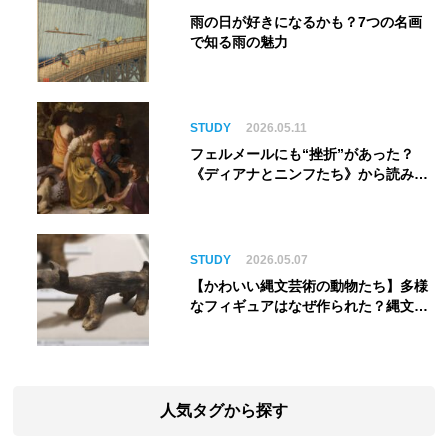
雨の日が好きになるかも？7つの名画
で知る雨の魅力
STUDY
2026.05.11
フェルメールにも“挫折”があった？
《ディアナとニンフたち》から読み解
く巨匠の夢
STUDY
2026.05.07
【かわいい縄文芸術の動物たち】多様
なフィギュアはなぜ作られた？縄文人
の世界観を紐解く
人気タグから探す