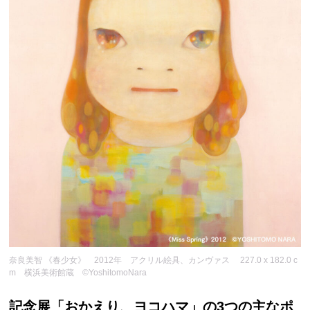
奈良美智 《春少女》 2012年 アクリル絵具、カンヴァス 227.0 x 182.0 c
m 横浜美術館蔵 ©YoshitomoNara
記念展「おかえり、ヨコハマ」の3つの主なポ