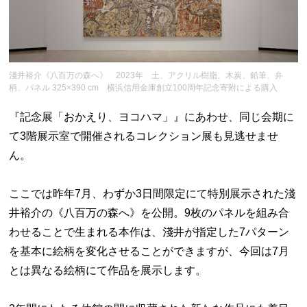
淺井裕介《八百万の森へ》 2023年 土、アクリル樹脂、木炭、鉛筆、弁
柄、パネル 325×390 cm 横浜信用金庫創立100周年記念寄附による購入
『記念展「おかえり、ヨコハマ」』にあわせ、同じ会期に
て3階展示室で開催されるコレクション展も見逃せませ
ん。
ここでは昨年7月、わずか3日間限定にて特別展示された淺
井裕介の《八百万の森へ》を公開。9枚のパネルを組み合
わせることで生まれる本作は、淺井が指定した7パターン
を基本に絵柄を変化させることができますが、今回は7月
とは異なる絵柄にて作品を展示します。