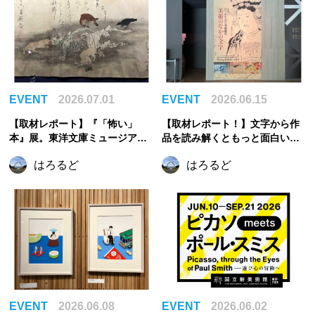
EVENT
2026.07.01
EVENT
2026.06.15
【取材レポート】『「怖い」
【取材レポート！】文字から作
本』展。東洋文庫ミュージアム
品を読み解くともっと面白い。
で見つけた、古今東西の「怖
『はじめての古美術鑑賞 ―美術
はろるど
はろるど
い」
のなかの文字―』｜根津美術館
EVENT
2026.06.08
EVENT
2026.06.02