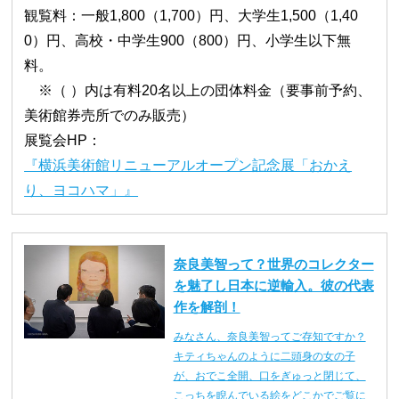
観覧料：一般1,800（1,700）円、大学生1,500（1,40
0）円、高校・中学生900（800）円、小学生以下無
料。
※（ ）内は有料20名以上の団体料金（要事前予約、
美術館券売所でのみ販売）
展覧会HP：
『横浜美術館リニューアルオープン記念展「おかえ
り、ヨコハマ」』
奈良美智って？世界のコレクター
を魅了し日本に逆輸入。彼の代表
作を解剖！
みなさん、奈良美智ってご存知ですか？
キティちゃんのように二頭身の女の子
が、おでこ全開、口をぎゅっと閉じて、
こっちを睨んでいる絵をどこかでご覧に