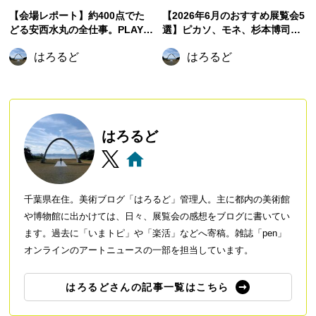
【会場レポート】約400点でた
【2026年6月のおすすめ展覧会5
どる安西水丸の全仕事。PLAY!
選】ピカソ、モネ、杉本博司か
MUSEUMで新たな展覧会が開催
ら元禄文化へ。初夏に訪れたい
はろるど
はろるど
中！【東京立川】
注目展覧会
はろるど
千葉県在住。美術ブログ「はろるど」管理人。主に都内の美術館
や博物館に出かけては、日々、展覧会の感想をブログに書いてい
ます。過去に「いまトピ」や「楽活」などへ寄稿。雑誌「pen」
オンラインのアートニュースの一部を担当しています。
はろるどさんの記事一覧はこちら