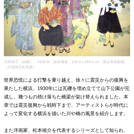
片岡球子 《緑蔭》 1939 年 紙本着色 194.0 x 286.0 cm 横浜美術館蔵
（片岡球子氏寄贈）
世界恐慌による打撃を乗り越え、徐々に震災からの復興を
果たした横浜。1930年には瓦礫を埋め立てて山下公園が完
成し、幾つもの焼け落ちた橋梁が架け替えられました。本
章では震災復興から戦時下まで、アーティストらが時代に
よって変化する横浜を描いた川や橋の風景を紹介します。
また洋画家、松本竣介を代表するシリーズとして知られ、