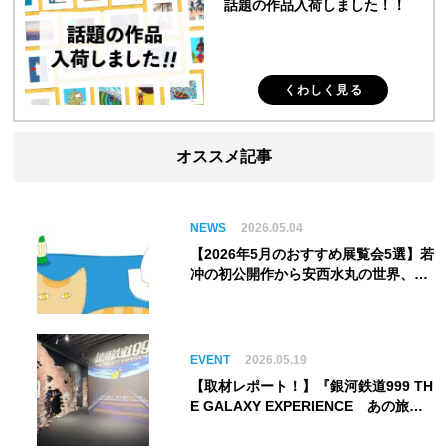
話題の作品入荷しました！！
くわしく見る
オススメ記事
NEWS
2026.05.04
【2026年5月のおすすめ展覧会5選】若
冲の初公開作から安西水丸の世界、そ
してゴッホ《夜のカフェテラス》まで
EVENT
2026.05.19
【取材レポート！】『銀河鉄道999 TH
E GALAXY EXPERIENCE あの旅
は、まだ続いている。』999号に乗り
銀河へ旅立つ。“観る”から“体験す