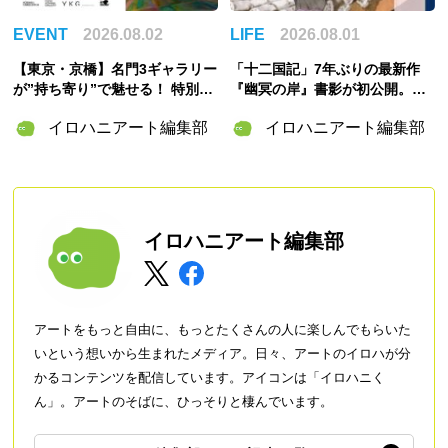
EVENT
2026.08.02
LIFE
2026.08.01
【東京・京橋】名門3ギャラリー
「十二国記」7年ぶりの最新作
が”持ち寄り”で魅せる！ 特別企
『幽冥の岸』書影が初公開。山
画展「ART POTLUCK, KYOBA
田章博が描くのは謎めいた存
イロハニアート編集部
イロハニアート編集部
SHI」Gallery & Bakery Tokyo
在・琅燦
８分で9月12日より開催
イロハニアート編集部
アートをもっと自由に、もっとたくさんの人に楽しんでもらいた
いという想いから生まれたメディア。日々、アートのイロハが分
かるコンテンツを配信しています。アイコンは「イロハニく
ん」。アートのそばに、ひっそりと棲んでいます。