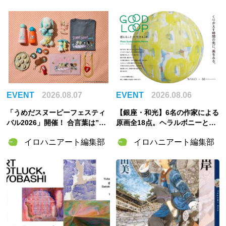
EVENT
2026.08.07
EVENT
2026.08.06
「うめだスヌーピーフェスティ
【銀座・和光】6名の作家による
バル2026」開催！ 合言葉は”明
原画全18点。ヘラルボニーとの
るく元気に！”――太陽きらめく
特別企画展「GOOD LOOP 202
イロハニアート編集部
イロハニアート編集部
特別な2週間
6」8月6日開催