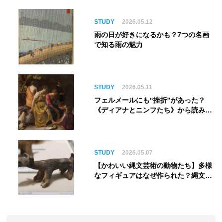
る”展覧会【角川武蔵野ミュージア
ム】
STUDY
2026.05.12
雨の日が好きになるかも？7つの名画
で知る雨の魅力
STUDY
2026.05.11
フェルメールにも“挫折”があった？
《ディアナとニンフたち》から読み解
く巨匠の夢
STUDY
2026.05.07
【かわいい縄文芸術の動物たち】多様
なフィギュアはなぜ作られた？縄文人
の世界観を紐解く