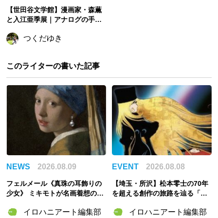
【世田谷文学館】漫画家・森薫
と入江亜季展｜アナログの手描
きにこだわる二人の漫画家展
つくだゆき
このライターの書いた記事
NEWS
2026.08.09
EVENT
2026.08.08
フェルメール《真珠の耳飾りの
【埼玉・所沢】松本零士の70年
少女》 ミキモトが名画着想の特
を超える創作の旅路を辿る「松
別パールピアスを記念製作！
本零士展」が角川武蔵野ミュー
イロハニアート編集部
イロハニアート編集部
ジアムで開催決定！