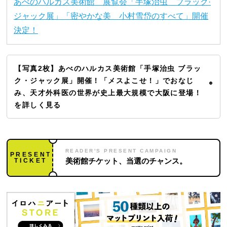
あべのハルカス美術館 展覧会「手塚治虫 ブラック·
ジャック展」「密やかな美 小村雪岱のすべて」開催
決定！
【写真2枚】あべのハルカス美術館「手塚治虫 ブラッ
ク・ジャック展」開催！「メスよこせ！」でおなじ
み、天才外科医の世界が史上最大規模で大阪に登場！
を詳しく見る
READER'S PRESENT CAMPAIGN
PRESENT
TICKET
美術館チケット、当選のチャンス。