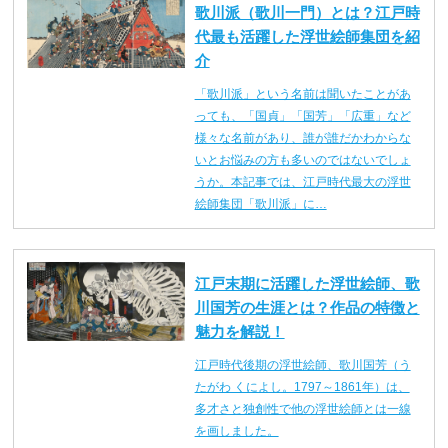
歌川派（歌川一門）とは？江戸時
代最も活躍した浮世絵師集団を紹
介
「歌川派」という名前は聞いたことがあ
っても、「国貞」「国芳」「広重」など
様々な名前があり、誰が誰だかわからな
いとお悩みの方も多いのではないでしょ
うか。本記事では、江戸時代最大の浮世
絵師集団「歌川派」に…
江戸末期に活躍した浮世絵師、歌
川国芳の生涯とは？作品の特徴と
魅力を解説！
江戸時代後期の浮世絵師、歌川国芳（う
たがわ くによし。1797～1861年）は、
多才さと独創性で他の浮世絵師とは一線
を画しました。