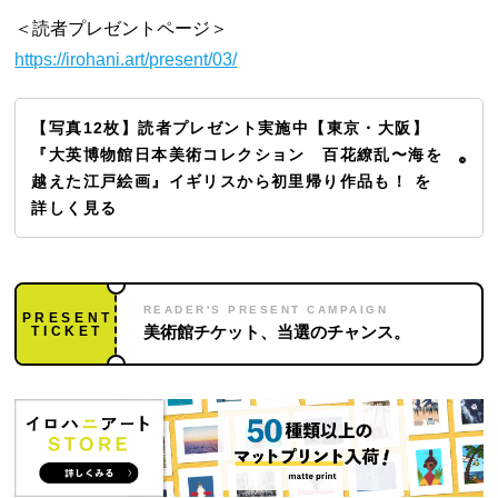
＜読者プレゼントページ＞
https://irohani.art/present/03/
【写真12枚】読者プレゼント実施中【東京・大阪】
『大英博物館日本美術コレクション 百花繚乱〜海を
越えた江戸絵画』イギリスから初里帰り作品も！ を
詳しく見る
READER'S PRESENT CAMPAIGN
PRESENT
TICKET
美術館チケット、当選のチャンス。