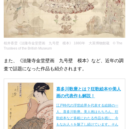
桜井香雲《法隆寺金堂壁画 九号壁 模本》 1880年 大英博物館蔵 © The
Trustees of the British Museum
また、《法隆寺金堂壁画 九号壁 模本》など、近年の調
査で話題になった作品も紹介されます。
喜多川歌麿とは？狂歌絵本や美人
画の代表作も解説！
江戸時代の浮世絵界を代表する絵師の一
人、喜多川歌麿。美人画はもちろん、狂
歌絵本など多岐にわたる作品を残し、今
もなお人々を魅了し続けています。そん