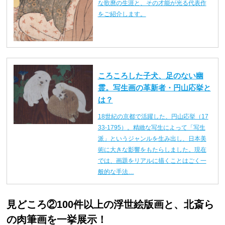
な歌麿の生涯と、その才能が光る代表作
をご紹介します。
ころころした子犬、足のない幽
霊。写生画の革新者・円山応挙と
は？
18世紀の京都で活躍した、円山応挙（17
33-1795）。精緻な写生によって「写生
派」というジャンルを生み出し、日本美
術に大きな影響をもたらしました。現在
では、画題をリアルに描くことはごく一
般的な手法…
見どころ②100件以上の浮世絵版画と、北斎ら
の肉筆画を一挙展示！