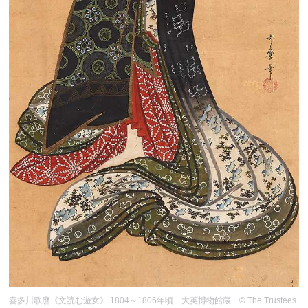
喜多川歌麿《文読む遊女》 1804～1806年頃 大英博物館蔵 © The Trustees