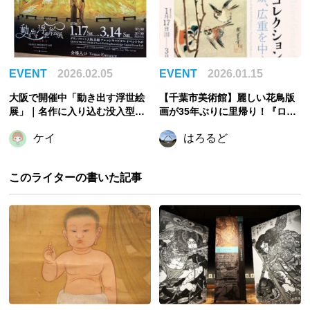
EVENT
2026.02.05
EVENT
2026.01.15
大阪で開催中「動き出す浮世絵
【千葉市美術館】麗しい花鳥版
展」｜名作に入り込む没入型ア
画が35年ぶりに里帰り！『ロッ
ート体験
クフェラー・コレクション花鳥
ケイ
はろるど
版画展 北斎、広重を中心に』
が開催
このライターの書いた記事