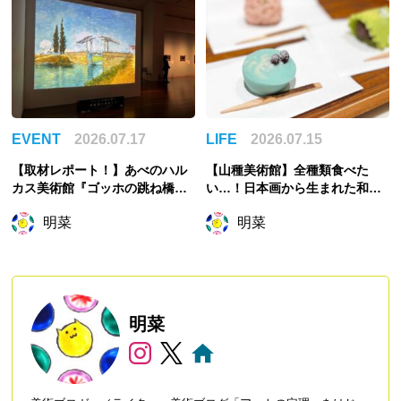
く
EVENT
2026.07.17
LIFE
2026.07.15
【取材レポート！】あべのハル
【山種美術館】全種類食べた
カス美術館『ゴッホの跳ね橋と
い…！日本画から生まれた和菓
印象派の画家たち』展覧会の主
子で心を緩める
明菜
明菜
役は誰？ゴッホ展かと思いき
や…
明菜