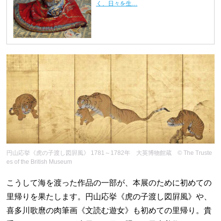
く、日々を生…
円山応挙《虎の子渡し図屛風》 1781～1782年 大英博物館蔵 © The Truste
es of the British Museum
こうして海を渡った作品の一部が、本展のために初めての
里帰りを果たします。円山応挙《虎の子渡し図屛風》や、
喜多川歌麿の肉筆画《文読む遊女》も初めての里帰り。貴