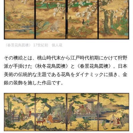
《春景花鳥図襖》 17世紀初 個人蔵
その襖絵とは、桃山時代末から江戸時代初期にかけて狩野
派が手掛けた《秋冬花鳥図襖》と《春景花鳥図襖》。日本
美術の伝統的な主題である花鳥をダイナミックに描き、金
銀の装飾を施した作品です。