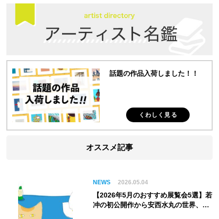
話題の作品入荷しました！！
くわしく見る
オススメ記事
NEWS
2026.05.04
【2026年5月のおすすめ展覧会5選】若
冲の初公開作から安西水丸の世界、そ
してゴッホ《夜のカフェテラス》まで