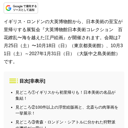
イギリス・ロンドンの大英博物館から、日本美術の至宝が
里帰りする展覧会『大英博物館日本美術コレクション 百
花繚乱〜海を越えた江戸絵画』が開催されます。会期は7
月25日（土）〜10月18日（日）（東京都美術館）、10月3
1日（土）～2027年1月31日（日）（大阪中之島美術館）
です。
目次
[
非表示
]
見どころ①イギリスから初里帰りも！日本美術の名品が
集結！
見どころ②100件以上の浮世絵版画と、北斎らの肉筆画を
一挙展示！
見どころ③青森・ロンドン・シアトルに分かれた狩野派
の襖絵が一堂に！