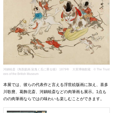
河鍋暁斎《鳥獣戯画 鼠曳く瓜に乗る猫》 1879年 大英博物館蔵 © The Trust
ees of the British Museum
本展では、彼らの代表作と言える浮世絵版画に加え、喜多
川歌麿、葛飾北斎、河鍋暁斎などの肉筆画も展示。1点も
のの肉筆画ならではの味わいも楽しむことができます。