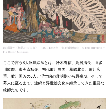
歌川国芳《相馬の古内裏》 1845～1846年 大英博物館蔵 © The Trustees of
the British Museum
ここで言う8大浮世絵師とは、鈴木春信、鳥居清長、喜多
川歌麿、東洲斎写楽、初代歌川豊国、葛飾北斎、歌川広
重、歌川国芳の8人。浮世絵の黎明期から最盛期、そして
幕末に至るまで、連綿と浮世絵文化を継承してきた重要な
絵師たちです。