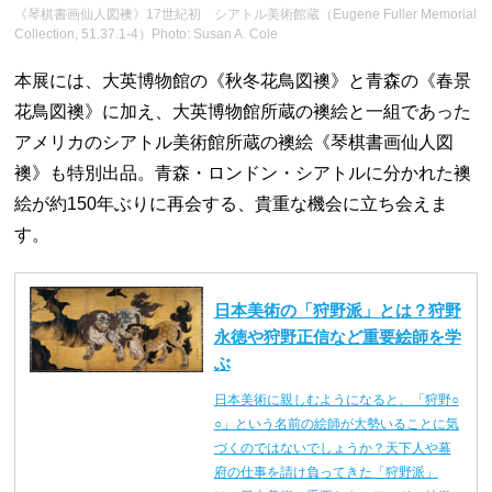
《琴棋書画仙人図襖》17世紀初 シアトル美術館蔵（Eugene Fuller Memorial
Collection, 51.37.1-4）Photo: Susan A. Cole
本展には、大英博物館の《秋冬花鳥図襖》と青森の《春景
花鳥図襖》に加え、大英博物館所蔵の襖絵と一組であった
アメリカのシアトル美術館所蔵の襖絵《琴棋書画仙人図
襖》も特別出品。青森・ロンドン・シアトルに分かれた襖
絵が約150年ぶりに再会する、貴重な機会に立ち会えま
す。
日本美術の「狩野派」とは？狩野
永徳や狩野正信など重要絵師を学
ぶ
日本美術に親しむようになると、「狩野○
○」という名前の絵師が大勢いることに気
づくのではないでしょうか？天下人や幕
府の仕事を請け負ってきた「狩野派」