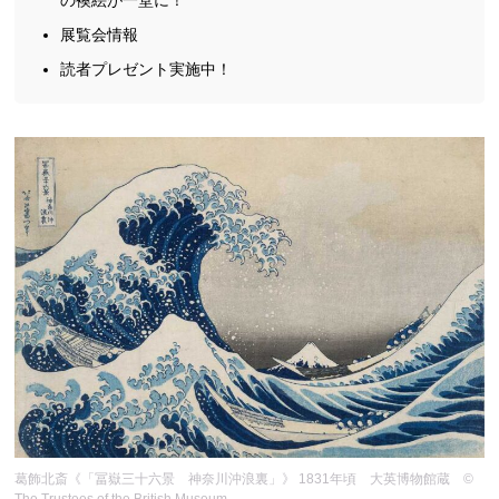
展覧会情報
読者プレゼント実施中！
葛飾北斎《「冨嶽三十六景 神奈川沖浪裏」》 1831年頃 大英博物館蔵 ©