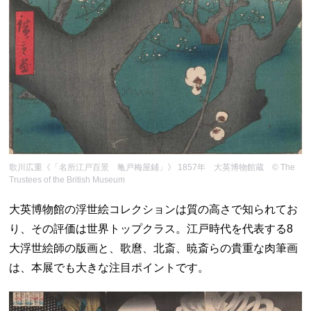
歌川広重《「名所江戸百景 亀戸梅屋鋪」》 1857年 大英博物館蔵 © The
Trustees of the British Museum
大英博物館の浮世絵コレクションは質の高さで知られてお
り、その評価は世界トップクラス。江戸時代を代表する8
大浮世絵師の版画と、歌麿、北斎、暁斎らの貴重な肉筆画
は、本展でも大きな注目ポイントです。