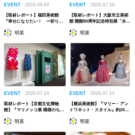
EVENT
2026.08.04
EVENT
2026.07.30
【取材レポート】福田美術館
【取材レポート】大阪市立美術
『幸せになりたい！ ー祈りの
館 開館90周年記念特別展「水滸
絵画ー』幸せは自力で掴む派の
伝」、物語を知らない人をも引
明菜
明菜
私が祈ったこと
き込む世界観
EVENT
2026.07.24
EVENT
2026.07.23
取材レポート【京都文化博物
【横浜美術館】『マリー・アン
館】『マリメッコ展 模様のちか
トワネット・スタイル』約200
ら Marimekko: Art of Printmak
点でたどるフランス王妃の魅惑
明菜
明菜
ing -Beauty, Dream, Love』
のスタイル
「花柄」に否定的だった？「ウ
ニッコ」の誕生秘話から読み解