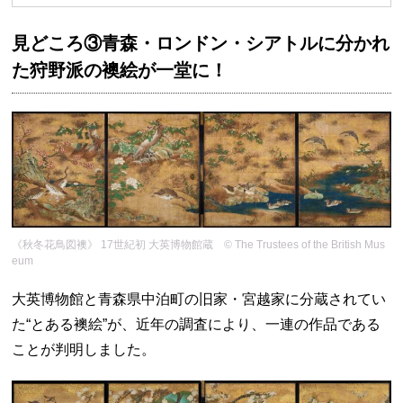
見どころ③青森・ロンドン・シアトルに分かれ
た狩野派の襖絵が一堂に！
《秋冬花鳥図襖》 17世紀初 大英博物館蔵 © The Trustees of the British Mus
eum
大英博物館と青森県中泊町の旧家・宮越家に分蔵されてい
た“とある襖絵”が、近年の調査により、一連の作品である
ことが判明しました。