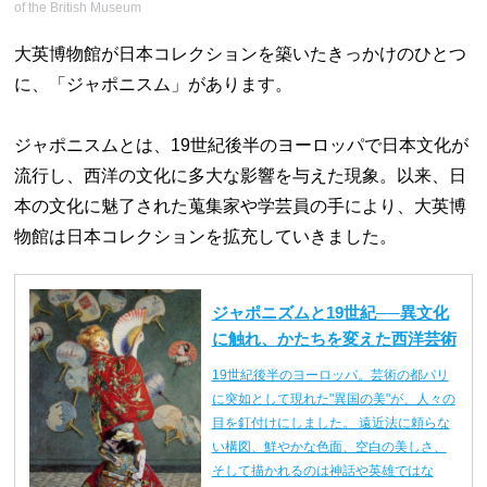
of the British Museum
大英博物館が日本コレクションを築いたきっかけのひとつ
に、「ジャポニスム」があります。
ジャポニスムとは、19世紀後半のヨーロッパで日本文化が
流行し、西洋の文化に多大な影響を与えた現象。以来、日
本の文化に魅了された蒐集家や学芸員の手により、大英博
物館は日本コレクションを拡充していきました。
ジャポニズムと19世紀──異文化
に触れ、かたちを変えた西洋芸術
19世紀後半のヨーロッパ。芸術の都パリ
に突如として現れた"異国の美"が、人々の
目を釘付けにしました。 遠近法に頼らな
い構図、鮮やかな色面、空白の美しさ、
そして描かれるのは神話や英雄ではな