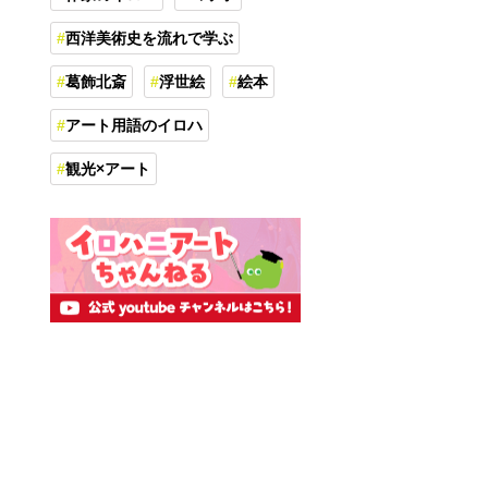
西洋美術史を流れで学ぶ
葛飾北斎
浮世絵
絵本
アート用語のイロハ
観光×アート