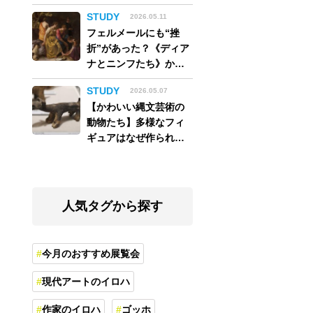
アム】
STUDY
2026.05.11
フェルメールにも“挫
折”があった？《ディア
ナとニンフたち》から
読み解く巨匠の夢
STUDY
2026.05.07
【かわいい縄文芸術の
動物たち】多様なフィ
ギュアはなぜ作られ
た？縄文人の世界観を
紐解く
人気タグから探す
今月のおすすめ展覧会
現代アートのイロハ
作家のイロハ
ゴッホ