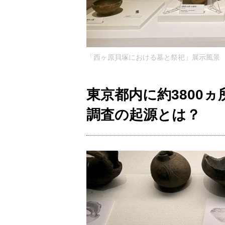
「西ヶ原貝塚における墓と祭祀」展示風景
東京都内に約3800
調査の起源とは？