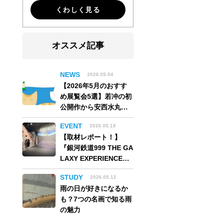
くわしく見る
オススメ記事
NEWS
2026.05.04
【2026年5月のおすす
め展覧会5選】若冲の初
公開作から安西水丸の
世界、そしてゴッホ
EVENT
2026.05.19
《夜のカフェテラス》
【取材レポート！】
まで
『銀河鉄道999 THE GA
LAXY EXPERIENCE
あの旅は、まだ続いて
STUDY
2026.05.12
いる。』999号に乗り銀
雨の日が好きになるか
河へ旅立つ。“観る”か
も？7つの名画で知る雨
ら“体験する”展覧会
の魅力
【角川武蔵野ミュージ