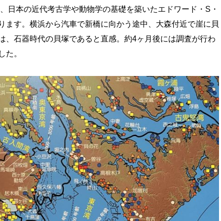
年、日本の近代考古学や動物学の基礎を築いたエドワード・S・
ります。横浜から汽車で新橋に向かう途中、大森付近で崖に貝
は、石器時代の貝塚であると直感。約4ヶ月後には調査が行わ
した。