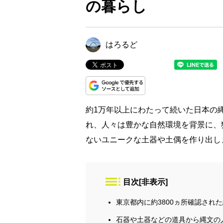
の暮らし
はろるど
約1万年以上にわたって続いた日本の
れ、人々は豊かな自然環境を背景に、
ないユニークな土器や土偶を作り出し
目次
[
非表示
]
東京都内に約3800ヵ所確認され
石器や土器などの道具から縄文の