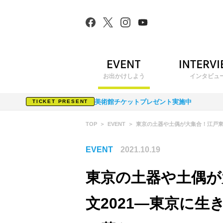
お出かけしよう
インタビュ
美術館チケットプレゼント実施中
TICKET PRESENT
TOP
EVENT
東京の土器や土偶が大集合！江戸東
EVENT
2021.10.19
東京の土器や土偶が
文2021―東京に