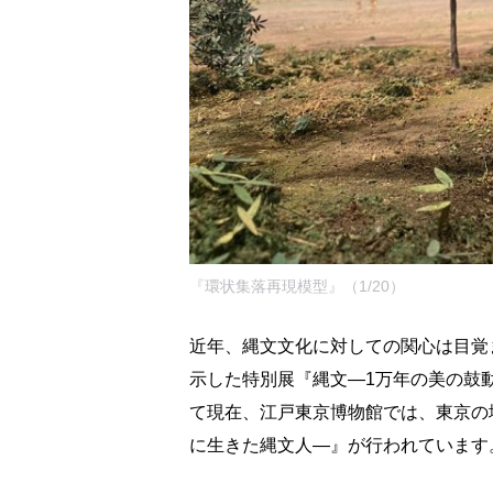
『環状集落再現模型』（1/20）
近年、縄文文化に対しての関心は目覚
示した特別展『縄文―1万年の美の鼓
て現在、江戸東京博物館では、東京の
に生きた縄文人―』が行われています