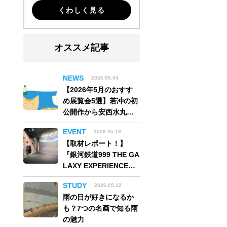
くわしく見る
オススメ記事
NEWS
2026.05.04
【2026年5月のおすす
め展覧会5選】若冲の初
公開作から安西水丸の
世界、そしてゴッホ
EVENT
2026.05.19
《夜のカフェテラス》
【取材レポート！】
まで
『銀河鉄道999 THE GA
LAXY EXPERIENCE
あの旅は、まだ続いて
STUDY
2026.05.12
いる。』999号に乗り銀
雨の日が好きになるか
河へ旅立つ。“観る”か
も？7つの名画で知る雨
ら“体験する”展覧会
の魅力
【角川武蔵野ミュージ