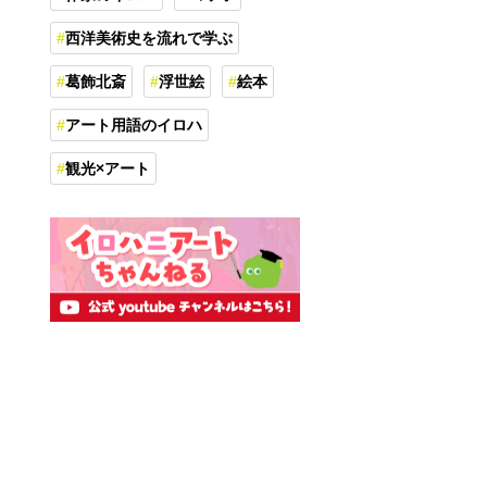
西洋美術史を流れで学ぶ
葛飾北斎
浮世絵
絵本
アート用語のイロハ
観光×アート