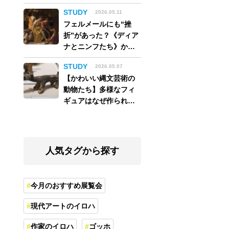
アム】
STUDY
2026.05.11
フェルメールにも“挫
折”があった？《ディア
ナとニンフたち》から
読み解く巨匠の夢
STUDY
2026.05.07
【かわいい縄文芸術の
動物たち】多様なフィ
ギュアはなぜ作られ
た？縄文人の世界観を
紐解く
人気タグから探す
今月のおすすめ展覧会
現代アートのイロハ
作家のイロハ
ゴッホ