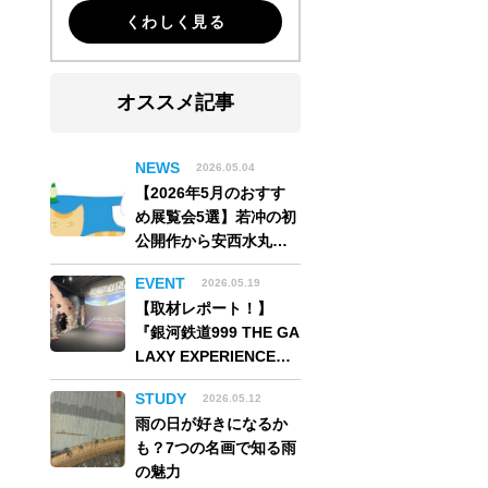
くわしく見る
オススメ記事
NEWS
2026.05.04
【2026年5月のおすす
め展覧会5選】若冲の初
公開作から安西水丸の
世界、そしてゴッホ
EVENT
2026.05.19
《夜のカフェテラス》
【取材レポート！】
まで
『銀河鉄道999 THE GA
LAXY EXPERIENCE
あの旅は、まだ続いて
STUDY
2026.05.12
いる。』999号に乗り銀
雨の日が好きになるか
河へ旅立つ。“観る”か
も？7つの名画で知る雨
ら“体験する”展覧会
の魅力
【角川武蔵野ミュージ