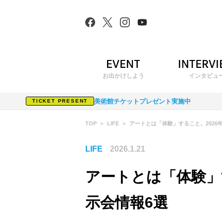
お出かけしよう
インタビュ
美術館チケットプレゼント実施中
TICKET PRESENT
TOP
LIFE
アートとは「体験」すること。2026
LIFE
2026.1.21
アートとは「体験」
示会情報6選