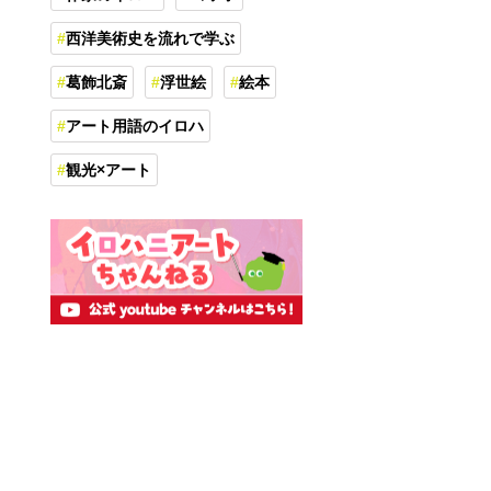
西洋美術史を流れで学ぶ
葛飾北斎
浮世絵
絵本
アート用語のイロハ
観光×アート