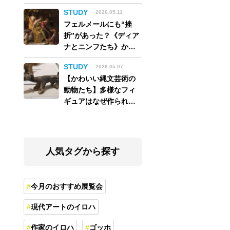
アム】
STUDY
2026.05.11
フェルメールにも“挫
折”があった？《ディア
ナとニンフたち》から
読み解く巨匠の夢
STUDY
2026.05.07
【かわいい縄文芸術の
動物たち】多様なフィ
ギュアはなぜ作られ
た？縄文人の世界観を
紐解く
人気タグから探す
今月のおすすめ展覧会
現代アートのイロハ
作家のイロハ
ゴッホ