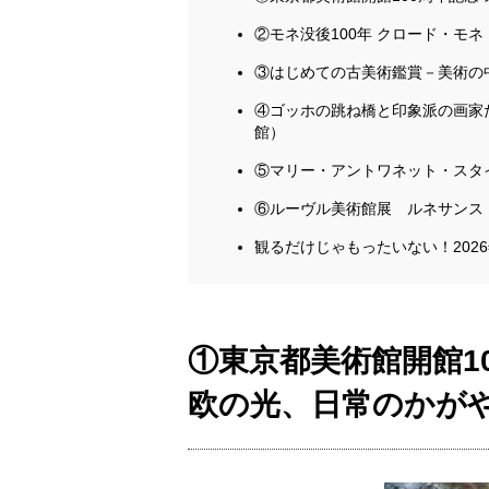
②モネ没後100年 クロード・モ
③はじめての古美術鑑賞－美術の
④ゴッホの跳ね橋と印象派の画家
館）
⑤マリー・アントワネット・スタイル（Ma
⑥ルーヴル美術館展 ルネサンス
観るだけじゃもったいない！202
①東京都美術館開館1
欧の光、日常のかが