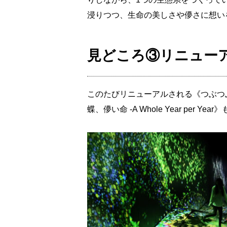
浸りつつ、生命の美しさや儚さに想い
見どころ③リニュー
このたびリニューアルされる《つぶつぶの地層の
蝶、儚い命 -A Whole Year pe