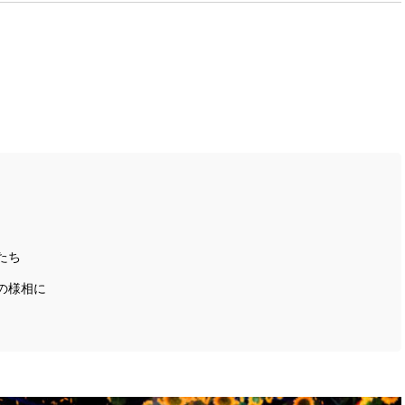
たち
の様相に