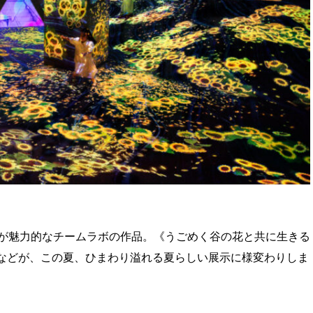
が魅力的なチームラボの作品。《うごめく谷の花と共に生きる
er Year》などが、この夏、ひまわり溢れる夏らしい展示に様変わりしま