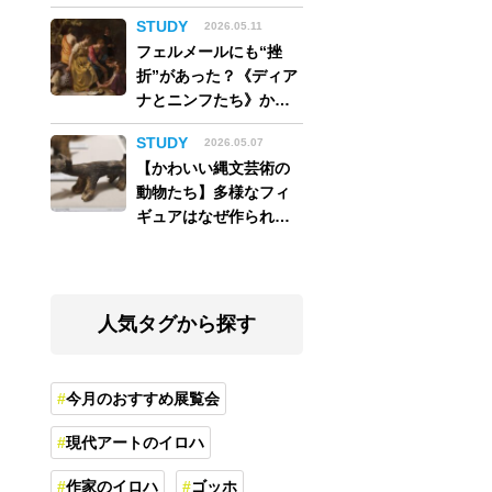
アム】
STUDY
2026.05.11
フェルメールにも“挫
折”があった？《ディア
ナとニンフたち》から
読み解く巨匠の夢
STUDY
2026.05.07
【かわいい縄文芸術の
動物たち】多様なフィ
ギュアはなぜ作られ
た？縄文人の世界観を
紐解く
人気タグから探す
今月のおすすめ展覧会
現代アートのイロハ
作家のイロハ
ゴッホ