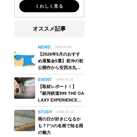
くわしく見る
オススメ記事
NEWS
2026.05.04
【2026年5月のおすす
め展覧会5選】若冲の初
公開作から安西水丸の
世界、そしてゴッホ
EVENT
2026.05.19
《夜のカフェテラス》
【取材レポート！】
まで
『銀河鉄道999 THE GA
LAXY EXPERIENCE
あの旅は、まだ続いて
STUDY
2026.05.12
いる。』999号に乗り銀
雨の日が好きになるか
河へ旅立つ。“観る”か
も？7つの名画で知る雨
ら“体験する”展覧会
の魅力
【角川武蔵野ミュージ