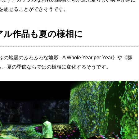
を馳せることができそうです。
アル作品も夏の様相に
ふわふわな地形 - A Whole Year per Year》や《群
r Year》も、夏の季節ならではの様相に変化するそうです。