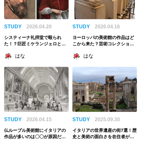
STUDY
2026.04.20
STUDY
2026.04.16
システィーナ礼拝堂で殴られ
ヨーロッパの美術館の作品はど
た！？巨匠ミケランジェロと教
こから来た？芸術コレクション
皇ユリウス2世のびっくり喧嘩エ
の歴史を考える
はな
はな
ピソード3選
STUDY
2026.04.15
STUDY
2025.09.30
仏ルーブル美術館にイタリアの
イタリアの世界遺産の街7選！歴
作品が多いのは〇〇が原因だっ
史と美術の面白さを在住者が解