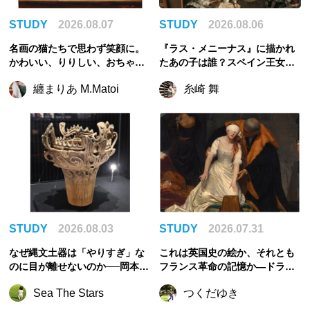
STUDY
2026.08.07
STUDY
2026.08.06
名画の猫たちで思わず笑顔に。
『ラス・メニーナス』に描かれ
かわいい、りりしい、おちゃ
たあの子は誰？スペイン王女マ
め！
ルガリータの儚い生涯
纏まりあ M.Matoi
糸崎 舞
STUDY
2026.08.03
STUDY
2026.07.31
なぜ縄文土器は「やりすぎ」な
これは英国史の絵か、それとも
のに目が離せないのか──岡本太
フランス革命の記憶か—ドラロ
郎を圧倒させた合理性からの逸
ーシュ《レディ・ジェーン・グ
Sea The Stars
つくだゆき
脱
レイの処刑》を読む