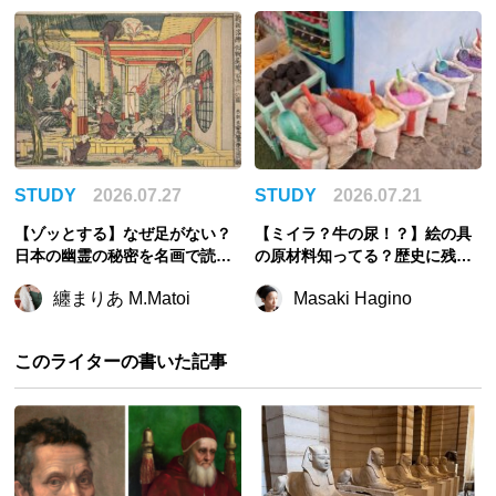
STUDY
2026.07.27
STUDY
2026.07.21
【ゾッとする】なぜ足がない？
【ミイラ？牛の尿！？】絵の具
日本の幽霊の秘密を名画で読み
の原材料知ってる？歴史に残る
解こう【夏】
奇妙すぎる顔料の話
纏まりあ M.Matoi
Masaki Hagino
このライターの書いた記事