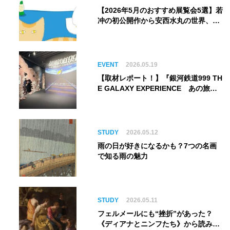
【2026年5月のおすすめ展覧会5選】若
冲の初公開作から安西水丸の世界、そ
してゴッホ《夜のカフェテラス》まで
EVENT
2026.05.19
【取材レポート！】『銀河鉄道999 TH
E GALAXY EXPERIENCE あの旅
は、まだ続いている。』999号に乗り
銀河へ旅立つ。“観る”から“体験す
る”展覧会【角川武蔵野ミュージア
ム】
STUDY
2026.05.12
雨の日が好きになるかも？7つの名画
で知る雨の魅力
STUDY
2026.05.11
フェルメールにも“挫折”があった？
《ディアナとニンフたち》から読み解