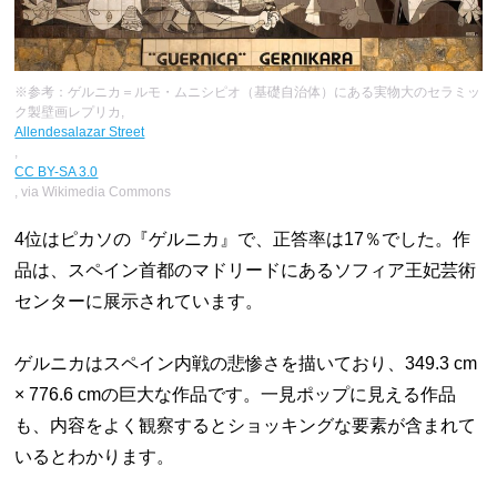
※参考：ゲルニカ＝ルモ・ムニシピオ（基礎自治体）にある実物大のセラミッ
ク製壁画レプリカ,
Allendesalazar Street
,
CC BY-SA 3.0
, via Wikimedia Commons
4位はピカソの『ゲルニカ』で、正答率は17％でした。作
品は、スペイン首都のマドリードにあるソフィア王妃芸術
センターに展示されています。
ゲルニカはスペイン内戦の悲惨さを描いており、349.3 cm
× 776.6 cmの巨大な作品です。一見ポップに見える作品
も、内容をよく観察するとショッキングな要素が含まれて
いるとわかります。