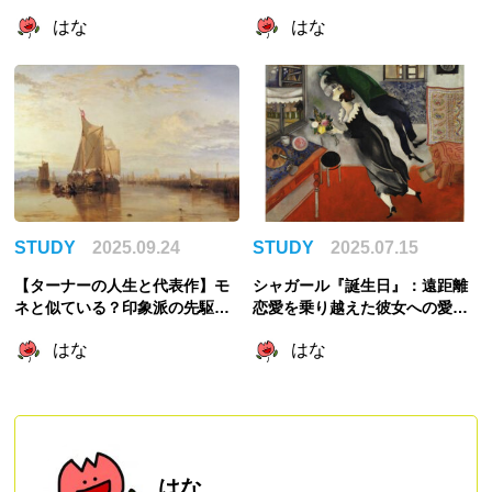
た！略奪と美術館の成立を紐解
説
はな
はな
く
STUDY
2025.09.24
STUDY
2025.07.15
【ターナーの人生と代表作】モ
シャガール『誕生日』：遠距離
ネと似ている？印象派の先駆
恋愛を乗り越えた彼女への愛が
け？
爆発したロマンチックな作品
はな
はな
はな