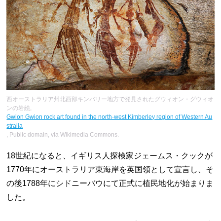
西オーストラリア州北西部キンバリー地方で発見されたグウィオン・グウィオ
ンの岩絵,
Gwion Gwion rock art found in the north-west Kimberley region of Western Au
stralia
, Public domain, via Wikimedia Commons.
18世紀になると、イギリス人探検家ジェームス・クックが
1770年にオーストラリア東海岸を英国領として宣言し、そ
の後1788年にシドニーバウにて正式に植民地化が始まりま
した。