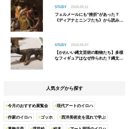
STUDY
2026.05.11
フェルメールにも“挫折”があった？
《ディアナとニンフたち》から読み解
く巨匠の夢
STUDY
2026.05.07
【かわいい縄文芸術の動物たち】多様
なフィギュアはなぜ作られた？縄文人
の世界観を紐解く
人気タグから探す
今月のおすすめ展覧会
現代アートのイロハ
作家のイロハ
ゴッホ
西洋美術史を流れで学ぶ
葛飾北斎
浮世絵
絵本
アート用語のイロハ