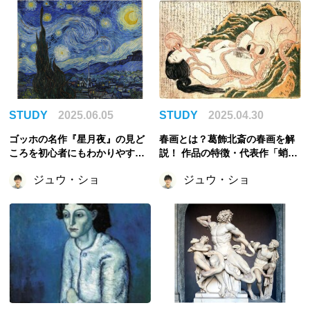
STUDY
2025.06.05
STUDY
2025.04.30
ゴッホの名作『星月夜』の見ど
春画とは？葛飾北斎の春画を解
ころを初心者にもわかりやすく
説！ 作品の特徴・代表作「蛸と
解説！
海女」の紹介
ジュウ・ショ
ジュウ・ショ