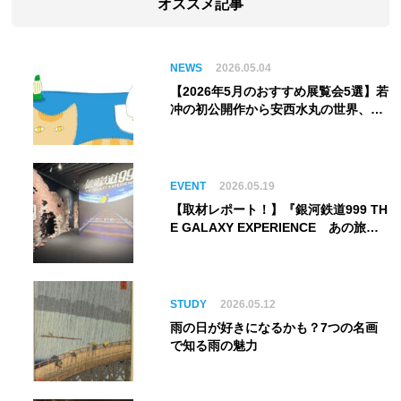
オススメ記事
NEWS
2026.05.04
【2026年5月のおすすめ展覧会5選】若
冲の初公開作から安西水丸の世界、そ
してゴッホ《夜のカフェテラス》まで
EVENT
2026.05.19
【取材レポート！】『銀河鉄道999 TH
E GALAXY EXPERIENCE あの旅
は、まだ続いている。』999号に乗り
銀河へ旅立つ。“観る”から“体験す
る”展覧会【角川武蔵野ミュージア
ム】
STUDY
2026.05.12
雨の日が好きになるかも？7つの名画
で知る雨の魅力