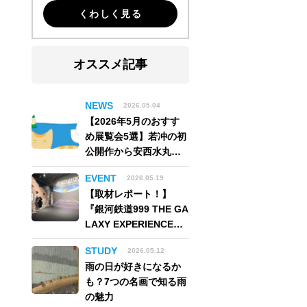
くわしく見る
オススメ記事
NEWS
2026.05.04
【2026年5月のおすす
め展覧会5選】若冲の初
公開作から安西水丸の
世界、そしてゴッホ
EVENT
2026.05.19
《夜のカフェテラス》
【取材レポート！】
まで
『銀河鉄道999 THE GA
LAXY EXPERIENCE
あの旅は、まだ続いて
STUDY
2026.05.12
いる。』999号に乗り銀
雨の日が好きになるか
河へ旅立つ。“観る”か
も？7つの名画で知る雨
ら“体験する”展覧会
の魅力
【角川武蔵野ミュージ