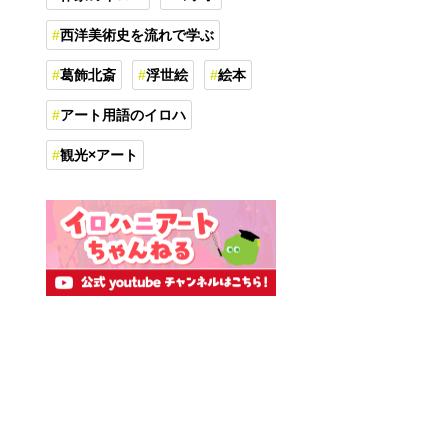
西洋美術史を流れで学ぶ
葛飾北斎
浮世絵
絵本
アート用語のイロハ
観光×アート