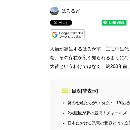
はろるど
人類が誕生するはるか前、主に中生代（
竜。その存在が広く知られるようにな
大昔というわけではなく、約200年前
目次
[
非表示
]
謎の恐竜たちがいっぱい…19世
2大巨匠が夢の競演！チャールズ
日本における恐竜の受容とは？立