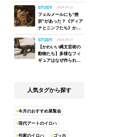
アム】
STUDY
2026.05.11
フェルメールにも“挫
折”があった？《ディア
ナとニンフたち》から
読み解く巨匠の夢
STUDY
2026.05.07
【かわいい縄文芸術の
動物たち】多様なフィ
ギュアはなぜ作られ
た？縄文人の世界観を
紐解く
人気タグから探す
今月のおすすめ展覧会
現代アートのイロハ
作家のイロハ
ゴッホ