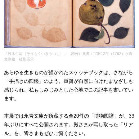
「艸木生写（そうもくいきうつし）」（部分）奥書：宝暦12年（1762）永青
文庫蔵 後期展示
あらゆる生きものが描かれたスケッチブックは、さながら
「手描きの図鑑」のよう。重賢が自然に向けたまなざしも
感じられ、私もしみじみとした心地でこの記事を書いてい
ます。
本展では永青文庫が所蔵する全20件の「博物図譜」が、33
年ぶりにすべて公開されます。殿さまが写し取った「リア
ル」を、皆さまもぜひご覧ください。