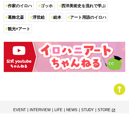
作家のイロハ
ゴッホ
西洋美術史を流れで学ぶ
葛飾北斎
浮世絵
絵本
アート用語のイロハ
観光×アート
EVENT
INTERVIEW
LIFE
NEWS
STUDY
STORE
launch
このサイトについて
ライター一覧
お問い合わせ
プライバシーポリシー
launch