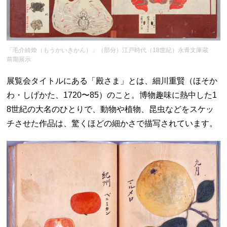
「毛介綺煥（もうかいきかん）」（部分）江戸時代（18世紀）永青文庫蔵
前期展示
展覧会タイトルにある「殿さま」とは、細川重賢（ほそか
わ・しげかた、1720〜85）のこと。博物趣味に熱中した1
8世紀の大名のひとりで、動物や植物、昆虫などをスケッ
チさせた作品は、驚くほどの細かさで描写されています。