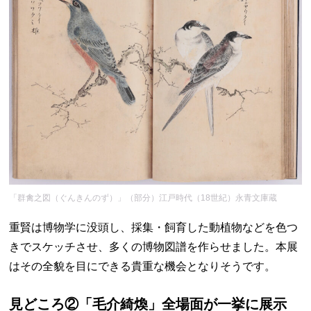
「群禽之図（ぐんきんのず）」（部分）江戸時代（18世紀）永青文庫蔵
重賢は博物学に没頭し、採集・飼育した動植物などを色つ
きでスケッチさせ、多くの博物図譜を作らせました。本展
はその全貌を目にできる貴重な機会となりそうです。
見どころ②「毛介綺煥」全場面が一挙に展示