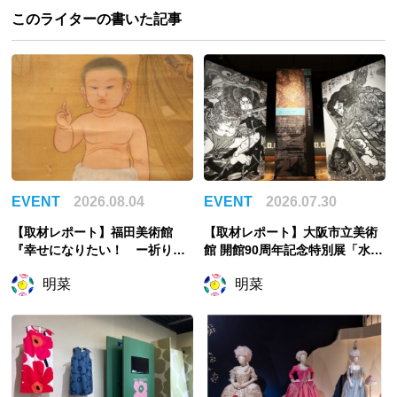
このライターの書いた記事
EVENT
2026.08.04
EVENT
2026.07.30
【取材レポート】福田美術館
【取材レポート】大阪市立美術
『幸せになりたい！ ー祈りの
館 開館90周年記念特別展「水滸
絵画ー』幸せは自力で掴む派の
伝」、物語を知らない人をも引
明菜
明菜
私が祈ったこと
き込む世界観