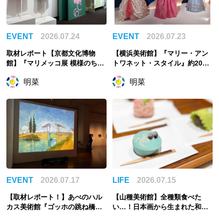
EVENT
2026.07.24
EVENT
2026.07.23
取材レポート【京都文化博物
【横浜美術館】『マリー・アン
館】『マリメッコ展 模様のちか
トワネット・スタイル』約200
ら Marimekko: Art of Printmak
点でたどるフランス王妃の魅惑
明菜
明菜
ing -Beauty, Dream, Love』
のスタイル
「花柄」に否定的だった？「ウ
ニッコ」の誕生秘話から読み解
く
EVENT
2026.07.17
LIFE
2026.07.15
【取材レポート！】あべのハル
【山種美術館】全種類食べた
カス美術館『ゴッホの跳ね橋と
い…！日本画から生まれた和菓
印象派の画家たち』展覧会の主
子で心を緩める