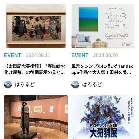
EVENT
2024.09.11
EVENT
2024.08.20
【太田記念美術館】『浮世絵お
風景をシンプルに描いたlandsc
化け屋敷』の後期展示の見どこ
ape作品で大人気！田村久美子
ろレポート！幽霊と妖怪を描い
の個展「YOURSCAPE ～ あな
はろるど
はろるど
た浮世絵の名品が大集合
たが見るセカイ〜」が、南青山
イロハニアートスタジオにて開
催！