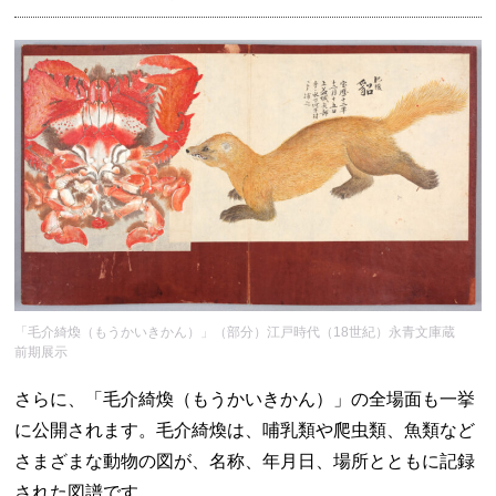
「毛介綺煥（もうかいきかん）」（部分）江戸時代（18世紀）永青文庫蔵
前期展示
さらに、「毛介綺煥（もうかいきかん）」の全場面も一挙
に公開されます。毛介綺煥は、哺乳類や爬虫類、魚類など
さまざまな動物の図が、名称、年月日、場所とともに記録
された図譜です。