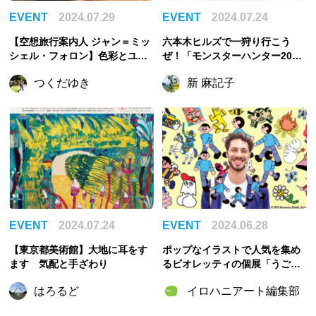
EVENT
2024.07.29
EVENT
2024.07.24
【空想旅行案内人 ジャン＝ミッ
六本木ヒルズで一狩り行こう
シェル・フォロン】色彩とユー
ぜ！「モンスターハンター20周
モアの魔術師、フォロンの全貌
年-大狩猟展-」開催
つくだゆき
新 麻記子
に迫る大回顧展
EVENT
2024.07.24
EVENT
2024.06.28
【東京都美術館】大地に耳をす
ポップなイラストで人気を集め
ます 気配と手ざわり
るビオレッティの個展「うご
く」が南青山イロハニアートス
はろるど
イロハニアート編集部
タジオにて開催！