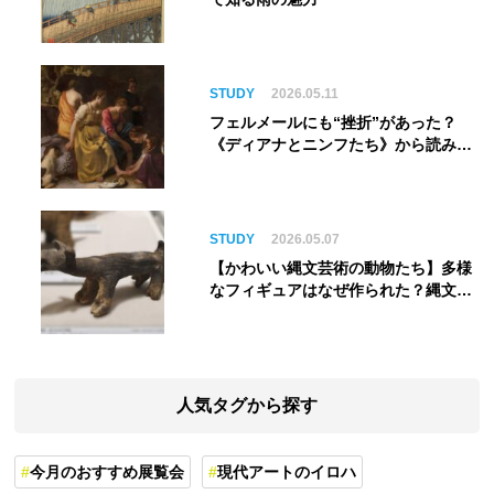
STUDY
2026.05.11
フェルメールにも“挫折”があった？
《ディアナとニンフたち》から読み解
く巨匠の夢
STUDY
2026.05.07
【かわいい縄文芸術の動物たち】多様
なフィギュアはなぜ作られた？縄文人
の世界観を紐解く
人気タグから探す
今月のおすすめ展覧会
現代アートのイロハ