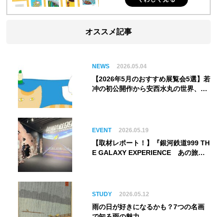
オススメ記事
NEWS
2026.05.04
【2026年5月のおすすめ展覧会5選】若
冲の初公開作から安西水丸の世界、そ
してゴッホ《夜のカフェテラス》まで
EVENT
2026.05.19
【取材レポート！】『銀河鉄道999 TH
E GALAXY EXPERIENCE あの旅
は、まだ続いている。』999号に乗り
銀河へ旅立つ。“観る”から“体験す
る”展覧会【角川武蔵野ミュージア
ム】
STUDY
2026.05.12
雨の日が好きになるかも？7つの名画
で知る雨の魅力