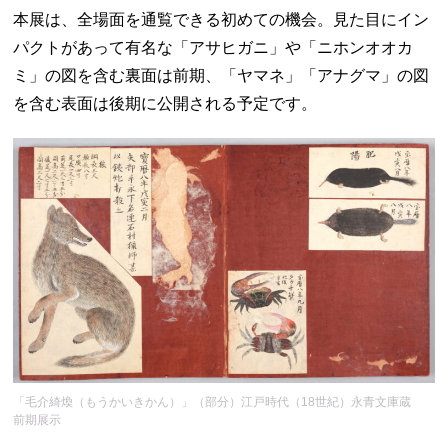
本展は、全場面を通覧できる初めての機会。見た目にイン
パクトがあって有名な「アサヒガニ」や「ニホンオオカ
ミ」の図を含む裏面は前期、「ヤマネ」「アナグマ」の図
を含む表面は後期に公開される予定です。
「毛介綺煥（もうかいきかん）」（部分）江戸時代（18世紀）永青文庫蔵
前期展示