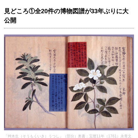
見どころ①全20件の博物図譜が33年ぶりに大
公開
「艸木生（そうもくいき）うつし」（部分）奥書：宝暦11年（1761）永青文