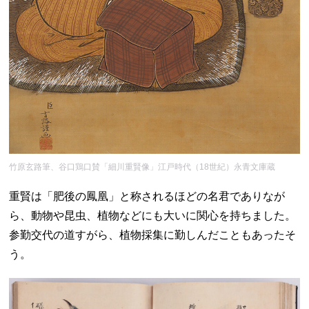
竹原玄路筆、谷口鶏口賛「細川重賢像」江戸時代（18世紀）永青文庫蔵
重賢は「肥後の鳳凰」と称されるほどの名君でありなが
ら、動物や昆虫、植物などにも大いに関心を持ちました。
参勤交代の道すがら、植物採集に勤しんだこともあったそ
う。