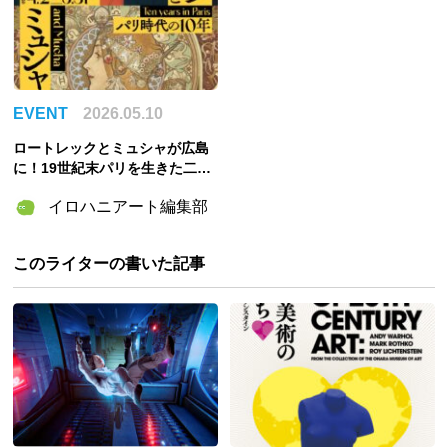
EVENT
2026.05.10
ロートレックとミュシャが広島
に！19世紀末パリを生きた二人
の「10年」を体感する特別展、
イロハニアート編集部
5月31日まで開催中
このライターの書いた記事