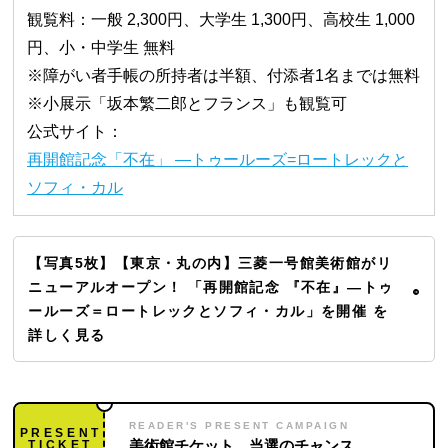
観覧料：一般 2,300円、大学生 1,300円、高校生 1,000
円、小・中学生 無料
※障がい者手帳の所持者は半額、付添者1名までは無料
※小展示「坂本繁二郎とフランス」も観覧可
公式サイト：
再開館記念「不在」 ―トゥールーズ=ロートレックと
ソフィ・カル
【写真5枚】【東京・丸の内】三菱一号館美術館がリ
ニューアルオープン！ 「再開館記念 『不在』—トゥ
ールーズ＝ロートレックとソフィ・カル」を開催 を
詳しく見る
READER'S PRESENT CAMPAIGN
PRESENT
TICKET
美術館チケット、当選のチャンス。