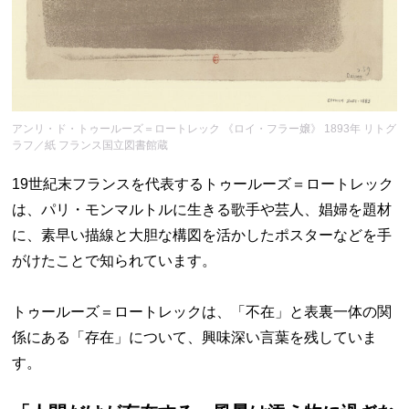
アンリ・ド・トゥールーズ＝ロートレック 《ロイ・フラー嬢》 1893年 リトグ
ラフ／紙 フランス国立図書館蔵
19世紀末フランスを代表するトゥールーズ＝ロートレック
は、パリ・モンマルトルに生きる歌手や芸人、娼婦を題材
に、素早い描線と大胆な構図を活かしたポスターなどを手
がけたことで知られています。
トゥールーズ＝ロートレックは、「不在」と表裏一体の関
係にある「存在」について、興味深い言葉を残していま
す。