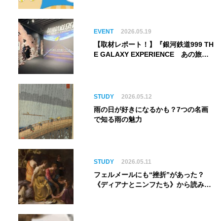
EVENT
2026.05.19
【取材レポート！】『銀河鉄道999 TH
E GALAXY EXPERIENCE あの旅
は、まだ続いている。』999号に乗り
銀河へ旅立つ。“観る”から“体験す
る”展覧会【角川武蔵野ミュージア
ム】
STUDY
2026.05.12
雨の日が好きになるかも？7つの名画
で知る雨の魅力
STUDY
2026.05.11
フェルメールにも“挫折”があった？
《ディアナとニンフたち》から読み解
く巨匠の夢