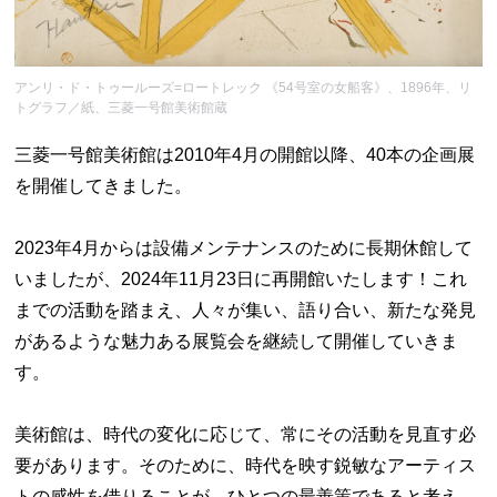
アンリ・ド・トゥールーズ=ロートレック 《54号室の女船客》、1896年、リ
トグラフ／紙、三菱一号館美術館蔵
三菱一号館美術館は2010年4月の開館以降、40本の企画展
を開催してきました。
2023年4月からは設備メンテナンスのために長期休館して
いましたが、2024年11月23日に再開館いたします！これ
までの活動を踏まえ、人々が集い、語り合い、新たな発見
があるような魅力ある展覧会を継続して開催していきま
す。
美術館は、時代の変化に応じて、常にその活動を見直す必
要があります。そのために、時代を映す鋭敏なアーティス
トの感性を借りることが、ひとつの最善策であると考え、