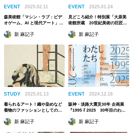
EVENT
2025.02.11
EVENT
2025.01.24
森美術館「マシン・ラブ：ビデ
見どころ紹介！特別展「大原美
オゲーム、AI と現代アート」の
術館所蔵 20世紀美術の巨匠た
見どころ紹介！現実と仮想空間
ち♡ ウォーホル、ロスコ、リ
新 麻記子
新 麻記子
が重なりあう
キテンスタイン」
STUDY
2025.01.13
EVENT
2024.12.16
着られるアート！織や染めなど
阪神・淡路大震災30年 企画展
着物のファッションとしての魅
『1995 ⇄ 2025 30年目のわた
力を解説
したち』今回初めて特別展会場
新 麻記子
新 麻記子
での自主企画展！