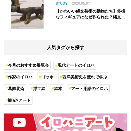
STUDY
2026.05.07
【かわいい縄文芸術の動物たち】多様
なフィギュアはなぜ作られた？縄文人
の世界観を紐解く
人気タグから探す
今月のおすすめ展覧会
現代アートのイロハ
作家のイロハ
ゴッホ
西洋美術史を流れで学ぶ
葛飾北斎
浮世絵
絵本
アート用語のイロハ
観光×アート