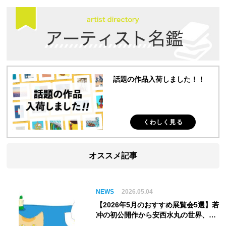
話題の作品入荷しました！！
くわしく見る
オススメ記事
NEWS
2026.05.04
【2026年5月のおすすめ展覧会5選】若
冲の初公開作から安西水丸の世界、そ
してゴッホ《夜のカフェテラス》まで