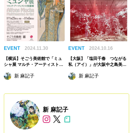
EVENT
2024.11.30
EVENT
2024.10.16
【横浜】そごう美術館で「ミュ
【大阪】「塩田千春 つながる
シャ展 マルチ・アーティストの
私（アイ）」が大阪中之島美術
先駆者」が開催中！
館で開催！
新 麻記子
新 麻記子
新 麻記子