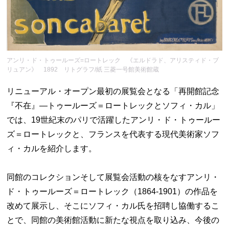
アンリ・ド・トゥールーズ=ロートレック 《エルドラド、アリスティド・ブ
リュアン》 1892 リトグラフ/紙 三菱一号館美術館蔵
リニューアル・オープン最初の展覧会となる「再開館記念
『不在』―トゥールーズ＝ロートレックとソフィ・カル」
では、19世紀末のパリで活躍したアンリ・ド・トゥールー
ズ＝ロートレックと、フランスを代表する現代美術家ソフ
ィ・カルを紹介します。
同館のコレクションそして展覧会活動の核をなすアンリ・
ド・トゥールーズ＝ロートレック（1864-1901）の作品を
改めて展示し、そこにソフィ・カル氏を招聘し協働するこ
とで、同館の美術館活動に新たな視点を取り込み、今後の