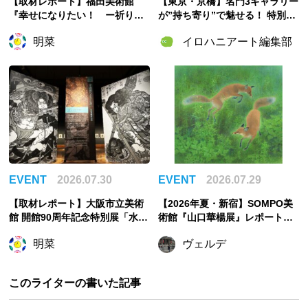
【取材レポート】福田美術館
【東京・京橋】名門3ギャラリー
『幸せになりたい！ ー祈りの
が”持ち寄り”で魅せる！ 特別企
絵画ー』幸せは自力で掴む派の
画展「ART POTLUCK, KYOBA
明菜
イロハニアート編集部
私が祈ったこと
SHI」Gallery & Bakery Tokyo
８分で9月12日より開催
EVENT
2026.07.30
EVENT
2026.07.29
【取材レポート】大阪市立美術
【2026年夏・新宿】SOMPO美
館 開館90周年記念特別展「水滸
術館『山口華楊展』レポート！
伝」、物語を知らない人をも引
花鳥画家が生涯描き続けた「生
明菜
ヴェルデ
き込む世界観
命の美」とは
このライターの書いた記事