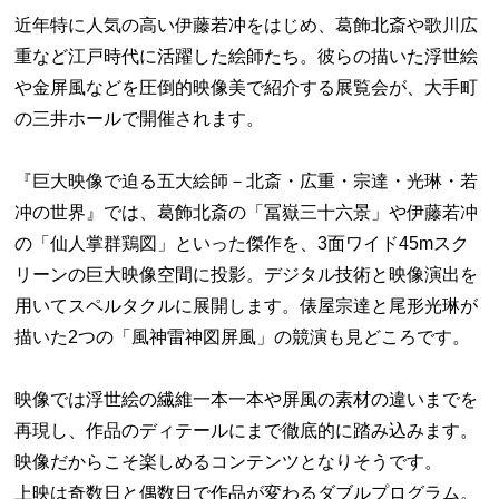
近年特に人気の高い伊藤若冲をはじめ、葛飾北斎や歌川広
重など江戸時代に活躍した絵師たち。彼らの描いた浮世絵
や金屏風などを圧倒的映像美で紹介する展覧会が、大手町
の三井ホールで開催されます。
『巨大映像で迫る五大絵師－北斎・広重・宗達・光琳・若
冲の世界』では、葛飾北斎の「冨嶽三十六景」や伊藤若冲
の「仙人掌群鶏図」といった傑作を、3面ワイド45mスク
リーンの巨大映像空間に投影。デジタル技術と映像演出を
用いてスペルタクルに展開します。俵屋宗達と尾形光琳が
描いた2つの「風神雷神図屏風」の競演も見どころです。
映像では浮世絵の繊維一本一本や屏風の素材の違いまでを
再現し、作品のディテールにまで徹底的に踏み込みます。
映像だからこそ楽しめるコンテンツとなりそうです。
上映は奇数日と偶数日で作品が変わるダブルプログラム。