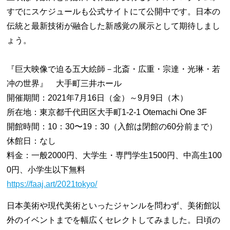
すでにスケジュールも公式サイトにて公開中です。日本の
伝統と最新技術が融合した新感覚の展示として期待しまし
ょう。
『巨大映像で迫る五大絵師－北斎・広重・宗達・光琳・若
冲の世界』 大手町三井ホール
開催期間：2021年7月16日（金）～9月9日（木）
所在地：東京都千代田区大手町1-2-1 Otemachi One 3F
開館時間：10：30〜19：30（入館は閉館の60分前まで）
休館日：なし
料金：一般2000円、大学生・専門学生1500円、中高生100
0円、小学生以下無料
https://faaj.art/2021tokyo/
日本美術や現代美術といったジャンルを問わず、美術館以
外のイベントまでを幅広くセレクトしてみました。日頃の