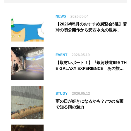
NEWS
2026.05.04
【2026年5月のおすすめ展覧会5選】若
冲の初公開作から安西水丸の世界、そ
してゴッホ《夜のカフェテラス》まで
EVENT
2026.05.19
【取材レポート！】『銀河鉄道999 TH
E GALAXY EXPERIENCE あの旅
は、まだ続いている。』999号に乗り
銀河へ旅立つ。“観る”から“体験す
る”展覧会【角川武蔵野ミュージア
ム】
STUDY
2026.05.12
雨の日が好きになるかも？7つの名画
で知る雨の魅力