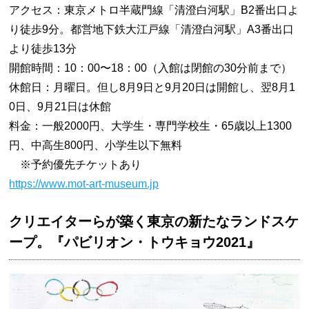
アクセス：東京メトロ半蔵門線「清澄白河駅」B2番出口よ
り徒歩9分。都営地下鉄大江戸線「清澄白河駅」A3番出口
より徒歩13分
開館時間：10：00〜18：00（入館は閉館の30分前まで）
休館日：月曜日。但し8月9日と9月20日は開館し、翌8月1
0日、9月21日は休館
料金：一般2000円、大学生・専門学校生・65歳以上1300
円、中高生800円、小学生以下無料
※予約優先チケットあり
https://www.mot-art-museum.jp
クリエイターらが築く東京の新たなランドスケ
ープ。『パビリオン・トウキョウ2021』