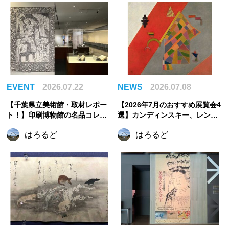
EVENT
2026.07.22
NEWS
2026.07.08
【千葉県立美術館・取材レポー
【2026年7月のおすすめ展覧会4
ト！】印刷博物館の名品コレク
選】カンディンスキー、レンブ
ションで出会う、美しき印刷の
ラント、まなざしの奇跡からう
はろるど
はろるど
世界
つわの美へ。夏に訪れたい注目
展覧会