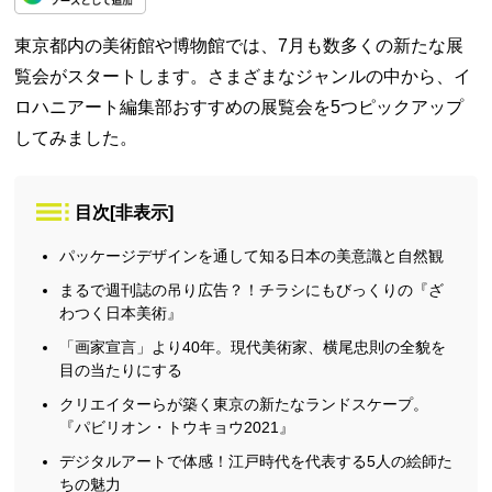
東京都内の美術館や博物館では、7月も数多くの新たな展
覧会がスタートします。さまざまなジャンルの中から、イ
ロハニアート編集部おすすめの展覧会を5つピックアップ
してみました。
目次
[
非表示
]
パッケージデザインを通して知る日本の美意識と自然観
まるで週刊誌の吊り広告？！チラシにもびっくりの『ざ
わつく日本美術』
「画家宣言」より40年。現代美術家、横尾忠則の全貌を
目の当たりにする
クリエイターらが築く東京の新たなランドスケープ。
『パビリオン・トウキョウ2021』
デジタルアートで体感！江戸時代を代表する5人の絵師た
ちの魅力