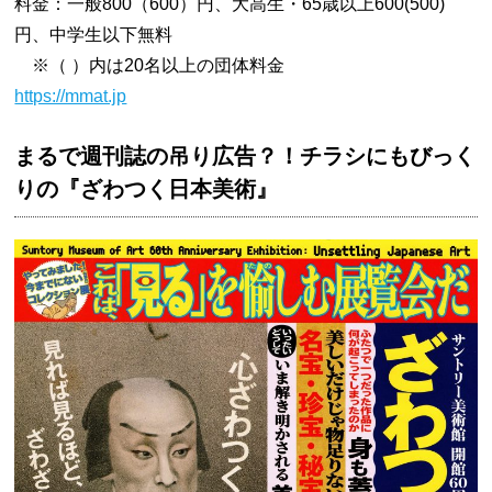
料金：一般800（600）円、大高生・65歳以上600(500)
円、中学生以下無料
※（ ）内は20名以上の団体料金
https://mmat.jp
まるで週刊誌の吊り広告？！チラシにもびっく
りの『ざわつく日本美術』