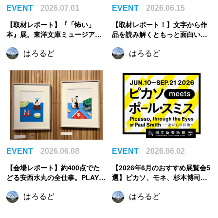
EVENT
2026.07.01
EVENT
2026.06.15
【取材レポート】『「怖い」
【取材レポート！】文字から作
本』展。東洋文庫ミュージアム
品を読み解くともっと面白い。
で見つけた、古今東西の「怖
『はじめての古美術鑑賞 ―美術
はろるど
はろるど
い」
のなかの文字―』｜根津美術館
EVENT
2026.06.08
EVENT
2026.06.02
【会場レポート】約400点でた
【2026年6月のおすすめ展覧会5
どる安西水丸の全仕事。PLAY!
選】ピカソ、モネ、杉本博司か
MUSEUMで新たな展覧会が開催
ら元禄文化へ。初夏に訪れたい
はろるど
はろるど
中！【東京立川】
注目展覧会