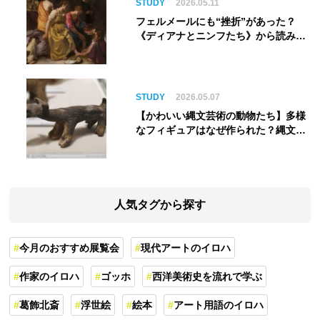
STUDY
2026.05.11
フェルメールにも“挫折”があった？
《ディアナとニンフたち》から読み解
く巨匠の夢
STUDY
2026.05.07
【かわいい縄文芸術の動物たち】多様
なフィギュアはなぜ作られた？縄文人
の世界観を紐解く
人気タグから探す
今月のおすすめ展覧会
現代アートのイロハ
作家のイロハ
ゴッホ
西洋美術史を流れで学ぶ
葛飾北斎
浮世絵
絵本
アート用語のイロハ