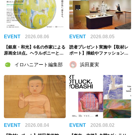
EVENT
2026.08.06
EVENT
2026.08.05
【銀座・和光】6名の作家による
読者プレゼント実施中【取材レ
原画全18点。ヘラルボニーとの
ポート】挿絵やファッションか
特別企画展「GOOD LOOP 202
ら物語と出会い直す「おとぎの
イロハニアート編集部
浜田夏実
6」8月6日開催
国のモードをさがして／Fairy T
ale MODE」【千葉市美術館】
EVENT
2026.08.04
EVENT
2026.08.02