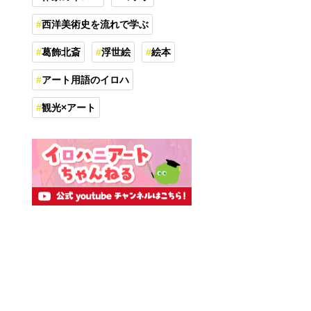
西洋美術史を流れで学ぶ
葛飾北斎
浮世絵
絵本
アート用語のイロハ
観光×アート