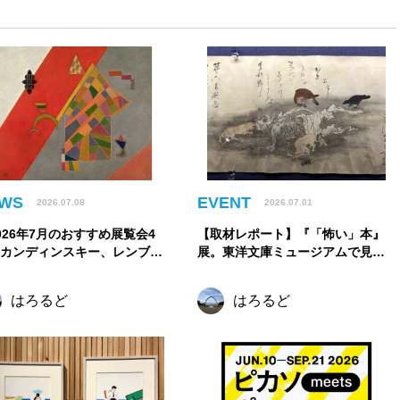
WS
EVENT
2026.07.08
2026.07.01
026年7月のおすすめ展覧会4
【取材レポート】『「怖い」本』
】カンディンスキー、レンブラ
展。東洋文庫ミュージアムで見つ
ト、まなざしの奇跡からうつわ
けた、古今東西の「怖い」
美へ。夏に訪れたい注目展覧会
はろるど
はろるど