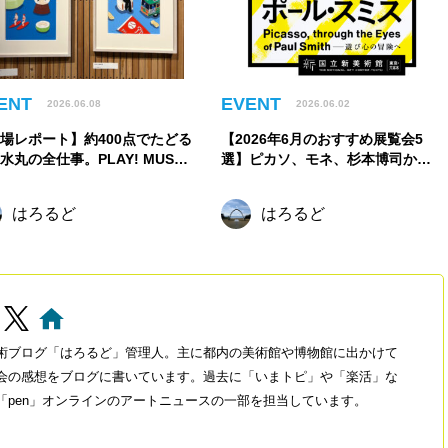
ENT
EVENT
2026.06.08
2026.06.02
場レポート】約400点でたどる
【2026年6月のおすすめ展覧会5
水丸の全仕事。PLAY! MUSEU
選】ピカソ、モネ、杉本博司から
で新たな展覧会が開催中！【東京
元禄文化へ。初夏に訪れたい注目
川】
展覧会
はろるど
はろるど
術ブログ「はろるど」管理人。主に都内の美術館や博物館に出かけて
会の感想をブログに書いています。過去に「いまトピ」や「楽活」な
「pen」オンラインのアートニュースの一部を担当しています。