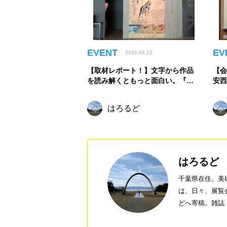
EVENT
EV
2026.06.15
【取材レポート！】文字から作品
【会
を読み解くともっと面白い。『は
安西
じめての古美術鑑賞 ―美術のなか
M
の文字―』｜根津美術館
立
はろるど
はろるど
千葉県在住。美
は、日々、展覧
どへ寄稿。雑誌