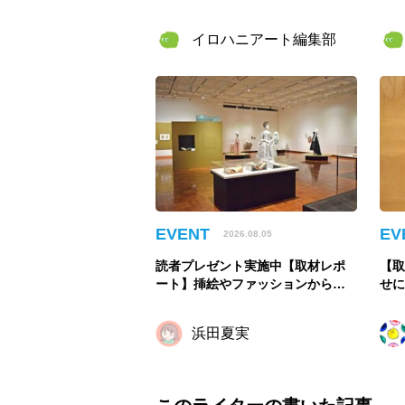
士展」が角川武蔵野ミュージアム
元気
で開催決定！
2週
イロハニアート編集部
EVENT
EV
2026.08.05
読者プレゼント実施中【取材レポ
【
ート】挿絵やファッションから物
せ
語と出会い直す「おとぎの国のモ
ー
ードをさがして／Fairy Tale MOD
っ
浜田夏実
E」【千葉市美術館】