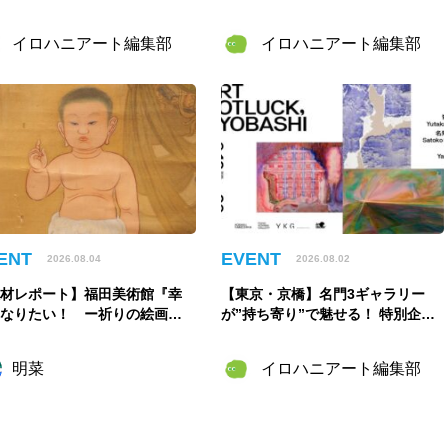
に！”――太陽きらめく特別な
企画展「GOOD LOOP 2026」8月6
間
日開催
イロハニアート編集部
イロハニアート編集部
ENT
EVENT
2026.08.04
2026.08.02
取材レポート】福田美術館『幸
【東京・京橋】名門3ギャラリー
になりたい！ ー祈りの絵画
が”持ち寄り”で魅せる！ 特別企画
』幸せは自力で掴む派の私が祈
展「ART POTLUCK, KYOBASH
たこと
I」Gallery & Bakery Tokyo ８分で
明菜
イロハニアート編集部
9月12日より開催