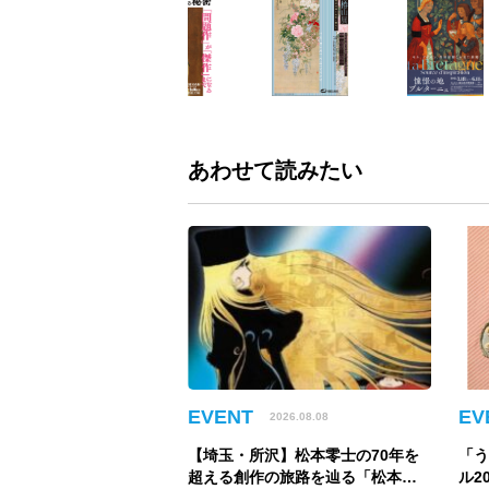
あわせて読みたい
EVENT
EV
2026.08.08
【埼玉・所沢】松本零士の70年を
「
超える創作の旅路を辿る「松本零
ル2