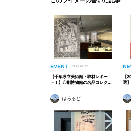
このライターの書いた記事
EVENT
NE
2026.07.22
【千葉県立美術館・取材レポー
【2
ト！】印刷博物館の名品コレクシ
選
ョンで出会う、美しき印刷の世界
ン
の
はろるど