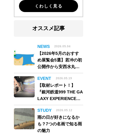
くわしく見る
オススメ記事
NEWS
2026.05.04
【2026年5月のおすす
め展覧会5選】若冲の初
公開作から安西水丸の
世界、そしてゴッホ
EVENT
2026.05.19
《夜のカフェテラス》
【取材レポート！】
まで
『銀河鉄道999 THE GA
LAXY EXPERIENCE
あの旅は、まだ続いて
STUDY
2026.05.12
いる。』999号に乗り銀
雨の日が好きになるか
河へ旅立つ。“観る”か
も？7つの名画で知る雨
ら“体験する”展覧会
の魅力
【角川武蔵野ミュージ