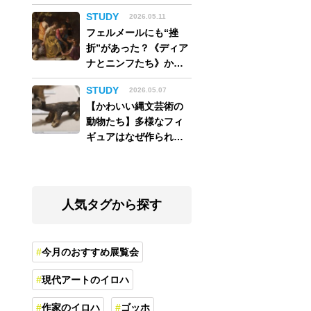
アム】
STUDY
2026.05.11
フェルメールにも“挫
折”があった？《ディア
ナとニンフたち》から
読み解く巨匠の夢
STUDY
2026.05.07
【かわいい縄文芸術の
動物たち】多様なフィ
ギュアはなぜ作られ
た？縄文人の世界観を
紐解く
人気タグから探す
今月のおすすめ展覧会
現代アートのイロハ
作家のイロハ
ゴッホ