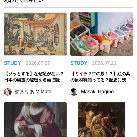
あわせて読みたい
STUDY
2026.07.27
STUDY
2026.07.21
【ゾッとする】なぜ足がない？
【ミイラ？牛の尿！？】絵の具
日本の幽霊の秘密を名画で読み
の原材料知ってる？歴史に残る
解こう【夏】
奇妙すぎる顔料の話
纏まりあ M.Matoi
Masaki Hagino