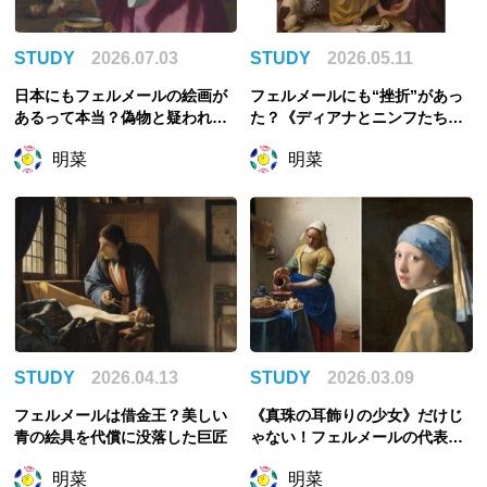
STUDY
2026.07.03
STUDY
2026.05.11
日本にもフェルメールの絵画が
フェルメールにも“挫折”があっ
あるって本当？偽物と疑われた
た？《ディアナとニンフたち》
《聖プラクセディス》
から読み解く巨匠の夢
明菜
明菜
STUDY
2026.04.13
STUDY
2026.03.09
フェルメールは借金王？美しい
《真珠の耳飾りの少女》だけじ
青の絵具を代償に没落した巨匠
ゃない！フェルメールの代表作6
点を解説
明菜
明菜