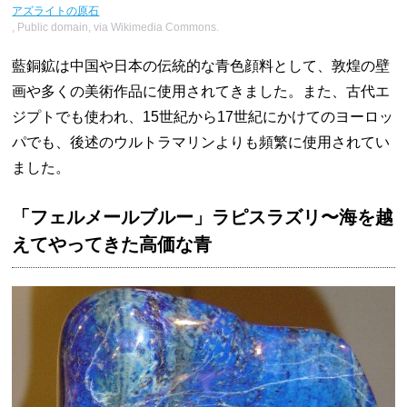
アズライトの原石
, Public domain, via Wikimedia Commons.
藍銅鉱は中国や日本の伝統的な青色顔料として、敦煌の壁
画や多くの美術作品に使用されてきました。また、古代エ
ジプトでも使われ、15世紀から17世紀にかけてのヨーロッ
パでも、後述のウルトラマリンよりも頻繁に使用されてい
ました。
「フェルメールブルー」ラピスラズリ〜海を越
えてやってきた高価な青