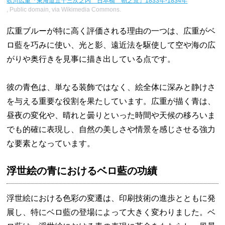
歌川広重『東海道五十三次之内 日本橋 朝之景』1833年-1834年
, Public domain, via Wikimedia Commons.
広重ブルーが特に高く評価される理由の一つは、広重がベ
ロ藍を巧みに使い、光と影、遠近法を駆使して空や海の広
がりや奥行きを見事に描き出している点です。
彼の青色は、単なる装飾ではなく、絵全体に深みと静けさ
を与える重要な役割を果たしています。広重が描く青は、
昼夜の変化や、晴れと曇りといった時間や天候の移ろいま
でも的確に表現し、自然の美しさや情景を感じさせる強力
な要素となっています。
浮世絵の青におけるベロ藍の功績
浮世絵における色彩の変遷は、印刷技術の進歩とともに発
展し、特にベロ藍の登場によって大きく変わりました。ベ