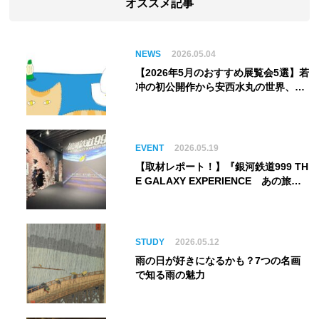
オススメ記事
NEWS
2026.05.04
【2026年5月のおすすめ展覧会5選】若
冲の初公開作から安西水丸の世界、そ
してゴッホ《夜のカフェテラス》まで
EVENT
2026.05.19
【取材レポート！】『銀河鉄道999 TH
E GALAXY EXPERIENCE あの旅
は、まだ続いている。』999号に乗り
銀河へ旅立つ。“観る”から“体験す
る”展覧会【角川武蔵野ミュージア
ム】
STUDY
2026.05.12
雨の日が好きになるかも？7つの名画
で知る雨の魅力