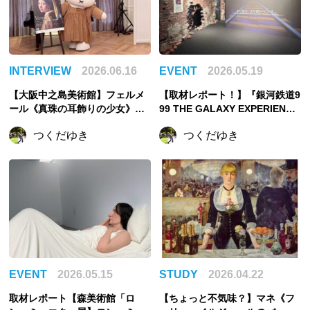
INTERVIEW
2026.06.16
EVENT
2026.05.19
【大阪中之島美術館】フェルメ
【取材レポート！】『銀河鉄道9
ール《真珠の耳飾りの少女》が
99 THE GALAXY EXPERIENCE
大阪へ。“最後の来日”になるか
あの旅は、まだ続いてい
つくだゆき
つくだゆき
もしれない名画
る。』999号に乗り銀河へ旅立
つ。“観る”から“体験する”展覧
会【角川武蔵野ミュージアム】
EVENT
2026.05.15
STUDY
2026.04.22
取材レポート【森美術館「ロ
【ちょっと不気味？】マネ《フ