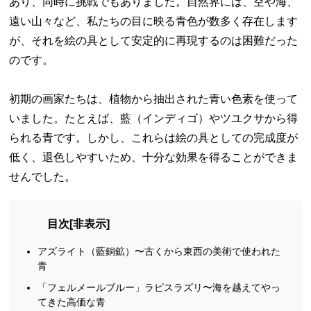
あり、同時に挑戦でもありました。自然界には、空や海、
遠い山々など、私たちの目に映る青色が数多く存在します
が、それを絵の具として安定的に再現するのは困難だった
のです。
初期の画家たちは、植物から抽出された青い色素を使って
いました。たとえば、藍（インディゴ）やツユクサから得
られる青です。しかし、これらは絵の具としての完成度が
低く、退色しやすいため、十分な効果を得ることができま
せんでした。
目次
[
非表示
]
アズライト（藍銅鉱）〜古くから東西の美術で使われた
青
「フェルメールブルー」ラピスラズリ〜海を越えてやっ
てきた高価な青