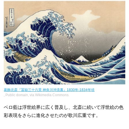
葛飾北斎『冨嶽三十六景 神奈川沖浪裏』1830年-1834年頃
, Public domain, via Wikimedia Commons.
ベロ藍は浮世絵界に広く普及し、北斎に続いて浮世絵の色
彩表現をさらに進化させたのが歌川広重です。