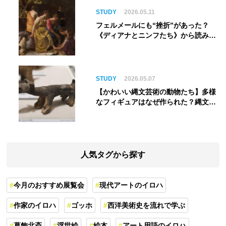
STUDY
2026.05.11
フェルメールにも“挫折”があった？
《ディアナとニンフたち》から読み解
く巨匠の夢
STUDY
2026.05.07
【かわいい縄文芸術の動物たち】多様
なフィギュアはなぜ作られた？縄文人
の世界観を紐解く
人気タグから探す
今月のおすすめ展覧会
現代アートのイロハ
作家のイロハ
ゴッホ
西洋美術史を流れで学ぶ
葛飾北斎
浮世絵
絵本
アート用語のイロハ