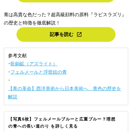
青は高貴な色だった？超高級顔料の原料『ラピスラズリ』
の歴史と特徴を徹底解説！
記事を読む
参考文献
･
藍銅鉱（アズライト）
･
フェルメールと浮世絵の青
･
【青の革命】西洋美術から日本美術へ、青色の歴史を
解説
【写真6枚】フェルメールブルーと広重ブルー？理想
の青への長い道のり を詳しく見る