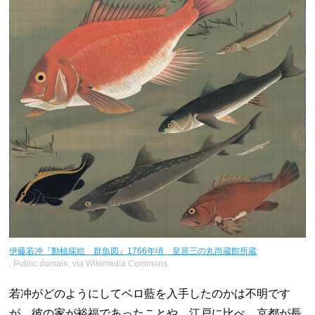
伊藤若冲『動植綵絵 群魚図』1766年頃 皇居三の丸尚蔵館所蔵
, Public domain, via Wikimedia Commons.
若冲がどのようにしてベロ藍を入手したのかは不明です
が、彼の家が裕福であったことや、江戸に比べ、京都が長