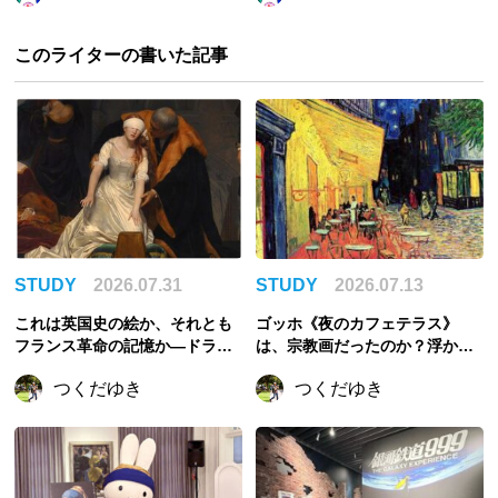
このライターの書いた記事
STUDY
2026.07.31
STUDY
2026.07.13
これは英国史の絵か、それとも
ゴッホ《夜のカフェテラス》
フランス革命の記憶か—ドラロ
は、宗教画だったのか？浮かび
ーシュ《レディ・ジェーン・グ
上がるイエスと使徒
つくだゆき
つくだゆき
レイの処刑》を読む