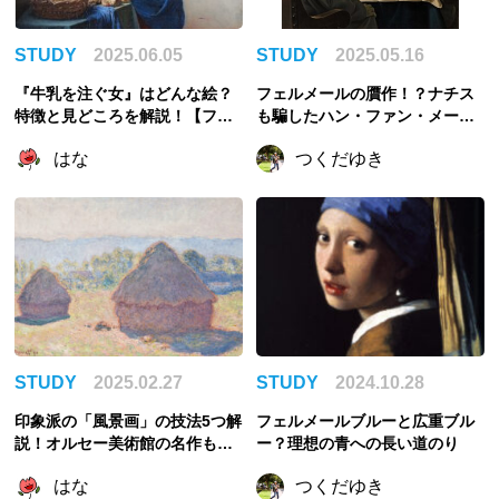
STUDY
2025.06.05
STUDY
2025.05.16
『牛乳を注ぐ女』はどんな絵？
フェルメールの贋作！？ナチス
特徴と見どころを解説！【フェ
も騙したハン・ファン・メーヘ
ルメール】
レンの奇跡
はな
つくだゆき
STUDY
2025.02.27
STUDY
2024.10.28
印象派の「風景画」の技法5つ解
フェルメールブルーと広重ブル
説！オルセー美術館の名作も紹
ー？理想の青への長い道のり
介
はな
つくだゆき