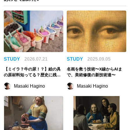
STUDY
2026.07.21
STUDY
2025.09.05
【ミイラ？牛の尿！？】絵の具
名画を救う技術〜X線からAIま
の原材料知ってる？歴史に残る
で、美術修復の新技術達〜
奇妙すぎる顔料の話
Masaki Hagino
Masaki Hagino