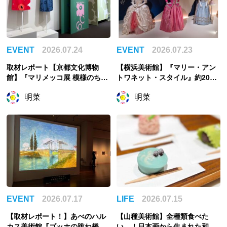
EVENT
2026.07.24
EVENT
2026.07.23
取材レポート【京都文化博物
【横浜美術館】『マリー・アン
館】『マリメッコ展 模様のちか
トワネット・スタイル』約200
ら Marimekko: Art of Printmak
点でたどるフランス王妃の魅惑
明菜
明菜
ing -Beauty, Dream, Love』
のスタイル
「花柄」に否定的だった？「ウ
ニッコ」の誕生秘話から読み解
く
EVENT
2026.07.17
LIFE
2026.07.15
【取材レポート！】あべのハル
【山種美術館】全種類食べた
カス美術館『ゴッホの跳ね橋と
い…！日本画から生まれた和菓