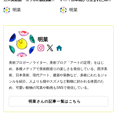
印象派の画家たち』展覧会の主
子で心を緩める
明菜
明菜
役は誰？ゴッホ展かと思いき
や…
明菜
美術ブロガー／ライター。美術ブログ「アートの定理」をはじ
め、各種メディアで美術館巡りの楽しさを発信している。西洋美
術、日本美術、現代アート、建築や装飾など、多岐にわたるジャ
ンルを紹介。人よりも猫やスズメなど動物に好かれる体質のた
め、可愛い動物の写真や動画もSNSで発信している。
明菜さんの記事一覧はこちら