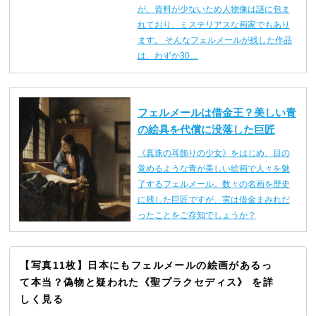
が、資料が少ないため人物像は謎に包ま
れており、ミステリアスな画家でもあり
ます。 そんなフェルメールが残した作品
は、わずか30…
フェルメールは借金王？美しい青
の絵具を代償に没落した巨匠
《真珠の耳飾りの少女》をはじめ、目の
覚めるような青が美しい絵画で人々を魅
了するフェルメール。数々の名画を歴史
に残した巨匠ですが、実は借金まみれだ
ったことをご存知でしょうか？
【写真11枚】日本にもフェルメールの絵画があるっ
て本当？偽物と疑われた《聖プラクセディス》 を詳
しく見る