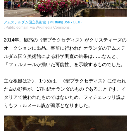
アムステルダム国立美術館（Mustang Joe • CC0）
, Public domain, via Wikimedia Commons.
2014年、疑惑の《聖プラクセディス》がクリスティーズの
オークションに出品。事前に行われたオランダのアムステ
ルダム国立美術館による科学調査の結果は……なんと、
「フェルメールが描いた可能性」を示唆するものでした。
主な根拠は2つ。1つめは、《聖プラクセディス》に使われ
た白の顔料が、17世紀オランダのものであることです。イ
タリアで使われたものではないため、フィチェレッリ説よ
りもフェルメール説が濃厚となりました。