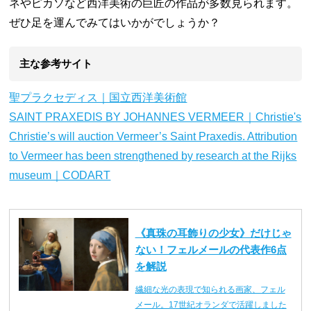
ネやピカソなど西洋美術の巨匠の作品が多数見られます。
ぜひ足を運んでみてはいかがでしょうか？
主な参考サイト
聖プラクセディス｜国立西洋美術館
SAINT PRAXEDIS BY JOHANNES VERMEER｜Christie's
Christie’s will auction Vermeer’s Saint Praxedis. Attribution
to Vermeer has been strengthened by research at the Rijks
museum｜CODART
《真珠の耳飾りの少女》だけじゃ
ない！フェルメールの代表作6点
を解説
繊細な光の表現で知られる画家、フェル
メール。17世紀オランダで活躍しました