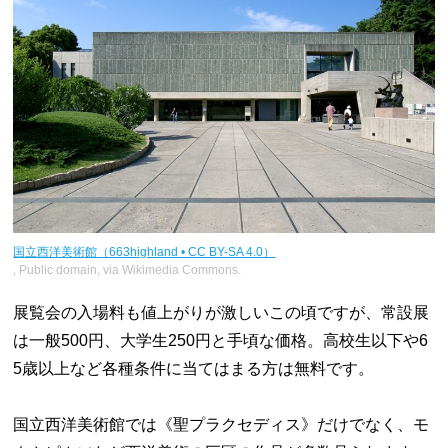
国立西洋美術館（663highland • CC BY-SA 4.0）
, Public domain, via Wikimedia Commons.
展覧会の入場料も値上がりが激しいこの頃ですが、常設展
は一般500円、大学生250円と手頃な価格。高校生以下や6
5歳以上など各種条件に当てはまる方は無料です。
国立西洋美術館では《聖プラクセディス》だけでなく、モ