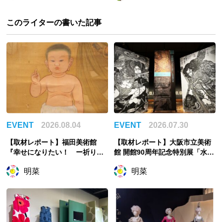
このライターの書いた記事
EVENT
2026.08.04
EVENT
2026.07.30
【取材レポート】福田美術館
【取材レポート】大阪市立美術
『幸せになりたい！ ー祈りの
館 開館90周年記念特別展「水滸
絵画ー』幸せは自力で掴む派の
伝」、物語を知らない人をも引
明菜
明菜
私が祈ったこと
き込む世界観