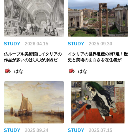
STUDY
2026.04.15
STUDY
2025.09.30
仏ルーブル美術館にイタリアの
イタリアの世界遺産の街7選！歴
作品が多いのは〇〇が原因だっ
史と美術の面白さを在住者が解
た！略奪と美術館の成立を紐解
説
はな
はな
く
STUDY
2025.09.24
STUDY
2025.07.15