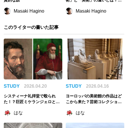
代美術家が解説
Masaki Hagino
Masaki Hagino
このライターの書いた記事
STUDY
2026.04.20
STUDY
2026.04.16
システィーナ礼拝堂で殴られ
ヨーロッパの美術館の作品はど
た！？巨匠ミケランジェロと教
こから来た？芸術コレクション
皇ユリウス2世のびっくり喧嘩エ
の歴史を考える
はな
はな
ピソード3選