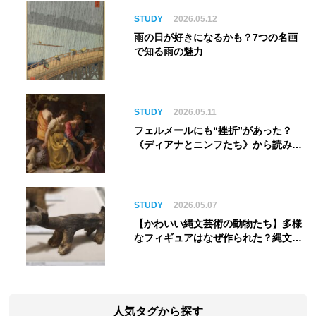
る”展覧会【角川武蔵野ミュージア
ム】
STUDY
2026.05.12
雨の日が好きになるかも？7つの名画
で知る雨の魅力
STUDY
2026.05.11
フェルメールにも“挫折”があった？
《ディアナとニンフたち》から読み解
く巨匠の夢
STUDY
2026.05.07
【かわいい縄文芸術の動物たち】多様
なフィギュアはなぜ作られた？縄文人
の世界観を紐解く
人気タグから探す