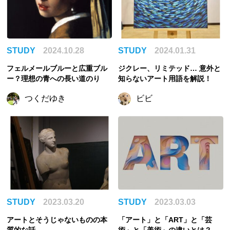
STUDY
2024.10.28
STUDY
2024.01.31
フェルメールブルーと広重ブル
ジクレー、リミテッド… 意外と
ー？理想の青への長い道のり
知らないアート用語を解説！
つくだゆき
ビビ
STUDY
2023.03.20
STUDY
2023.03.03
アートとそうじゃないものの本
「アート」と「ART」と「芸
質的な話
術」と「美術」の違いとは？現