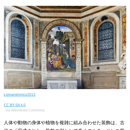
Livioandronico2013
,
CC BY-SA 4.0
, via Wikimedia Commons
人体や動物の身体や植物を複雑に組み合わせた装飾は、古