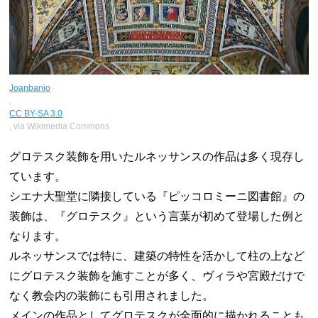
Joanbanjo
,
CC BY-SA 3.0
, via Wikimedia Commons
グロテスク装飾を用いたルネッサンスの作品は多く現存し
ています。
シエナ大聖堂に隣接している『ピッコロミーニ図書館』の
装飾は、『グロテスク』という言葉が初めて登場した例と
なります。
ルネッサンスでは特に、建築の特性を活かして柱の上など
にグロテスク装飾を施すことが多く、ヴィラや宮殿だけで
なく教会内の装飾にも引用されました。
メインの作品としてグロテスクが全面的に描かれることも