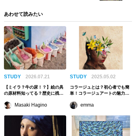
あわせて読みたい
STUDY
2026.07.21
STUDY
2025.05.02
【ミイラ？牛の尿！？】絵の具
コラージュとは？初心者でも簡
の原材料知ってる？歴史に残る
単！コラージュアートの魅力、
奇妙すぎる顔料の話
歴史、アプリ、アーティストを
Masaki Hagino
emma
徹底解説！