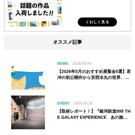
くわしく見る
オススメ記事
NEWS
2026.05.04
【2026年5月のおすすめ展覧会5選】若
冲の初公開作から安西水丸の世界、そ
してゴッホ《夜のカフェテラス》まで
EVENT
2026.05.19
【取材レポート！】『銀河鉄道999 TH
E GALAXY EXPERIENCE あの旅
は、まだ続いている。』999号に乗り
銀河へ旅立つ。“観る”から“体験す