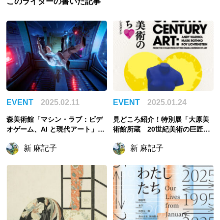
このライターの書いた記事
EVENT
2025.02.11
EVENT
2025.01.24
森美術館「マシン・ラブ：ビデ
見どころ紹介！特別展「大原美
オゲーム、AI と現代アート」の
術館所蔵 20世紀美術の巨匠た
見どころ紹介！現実と仮想空間
ち♡ ウォーホル、ロスコ、リ
新 麻記子
新 麻記子
が重なりあう
キテンスタイン」