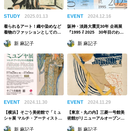
STUDY
2025.01.13
EVENT
2024.12.16
着られるアート！織や染めなど
阪神・淡路大震災30年 企画展
着物のファッションとしての魅
『1995 ⇄ 2025 30年目のわた
力を解説
したち』今回初めて特別展会場
新 麻記子
新 麻記子
での自主企画展！
EVENT
2024.11.30
EVENT
2024.11.29
【横浜】そごう美術館で「ミュ
【東京・丸の内】三菱一号館美
シャ展 マルチ・アーティストの
術館がリニューアルオープン！
先駆者」が開催中！
「再開館記念 『不在』—トゥー
新 麻記子
新 麻記子
ルーズ＝ロートレックとソフ