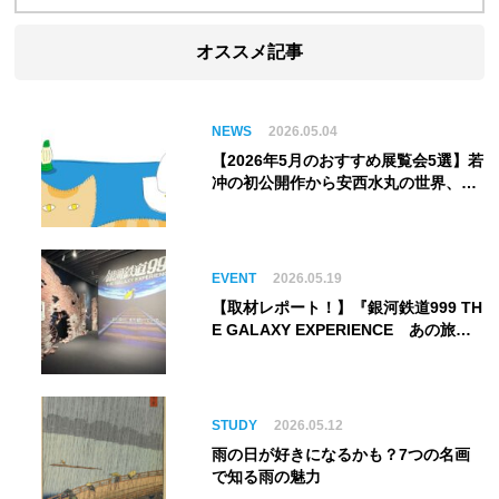
オススメ記事
NEWS
2026.05.04
【2026年5月のおすすめ展覧会5選】若
冲の初公開作から安西水丸の世界、そ
してゴッホ《夜のカフェテラス》まで
EVENT
2026.05.19
【取材レポート！】『銀河鉄道999 TH
E GALAXY EXPERIENCE あの旅
は、まだ続いている。』999号に乗り
銀河へ旅立つ。“観る”から“体験す
る”展覧会【角川武蔵野ミュージア
ム】
STUDY
2026.05.12
雨の日が好きになるかも？7つの名画
で知る雨の魅力