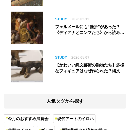
STUDY
2026.05.11
フェルメールにも“挫折”があった？
《ディアナとニンフたち》から読み解
く巨匠の夢
STUDY
2026.05.07
【かわいい縄文芸術の動物たち】多様
なフィギュアはなぜ作られた？縄文人
の世界観を紐解く
人気タグから探す
今月のおすすめ展覧会
現代アートのイロハ