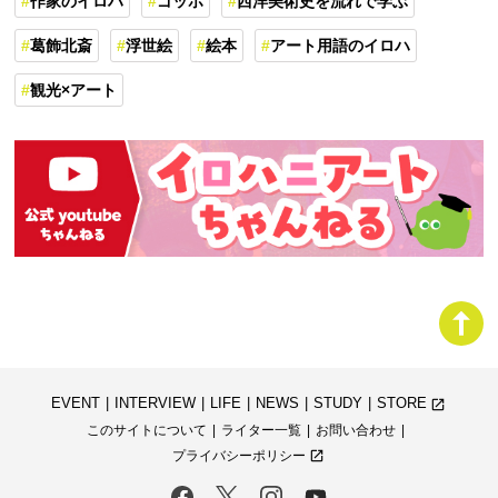
作家のイロハ
ゴッホ
西洋美術史を流れで学ぶ
葛飾北斎
浮世絵
絵本
アート用語のイロハ
観光×アート
EVENT
INTERVIEW
LIFE
NEWS
STUDY
STORE
launch
このサイトについて
ライター一覧
お問い合わせ
プライバシーポリシー
launch