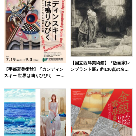
【国立西洋美術館】『版画家レ
ンブラント展』約130点の名作
【宇都宮美術館】『カンディン
が集結する貴重な機会！アムス
スキー 世界は鳴りひびく ー
テルダムから上野へ
日本のコレクションでたどる画
業と反響 ー』初期から晩年の作
品が勢揃い！