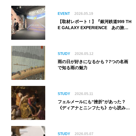
EVENT
2026.05.19
【取材レポート！】『銀河鉄道999 TH
E GALAXY EXPERIENCE あの旅
は、まだ続いている。』999号に乗り
銀河へ旅立つ。“観る”から“体験す
る”展覧会【角川武蔵野ミュージア
ム】
STUDY
2026.05.12
雨の日が好きになるかも？7つの名画
で知る雨の魅力
STUDY
2026.05.11
フェルメールにも“挫折”があった？
《ディアナとニンフたち》から読み解
く巨匠の夢
STUDY
2026.05.07