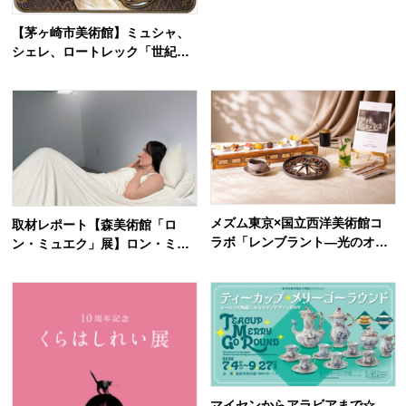
会【角川武蔵野ミュージアム】
【茅ヶ崎市美術館】ミュシャ、
シェレ、ロートレック「世紀末
パリの煌めき ―OGATAコレク
ションにみるミュシャ、シェ
レ、ロートレック」6月17日開
幕
メズム東京×国立西洋美術館コ
取材レポート【森美術館「ロ
ラボ「レンブラント—光のオラ
ン・ミュエク」展】ロン・ミュ
ンダ紀行—」光と影をスイーツ
エクの彫刻は、なぜ心をざわつ
で体験！6月1日～
かせるのか
マイセンからアラビアまで☆