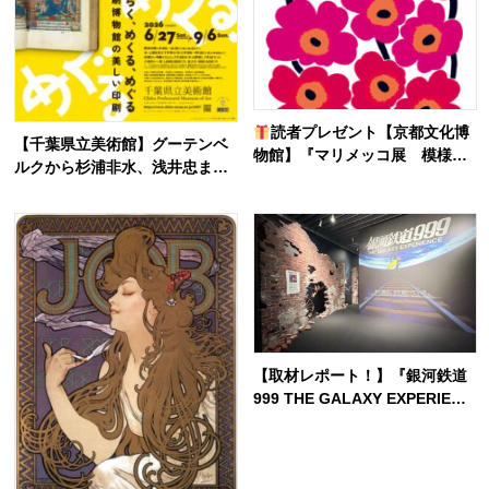
読者プレゼント【京都文化博
【千葉県立美術館】グーテンベ
物館】『マリメッコ展 模様の
ルクから杉浦非水、浅井忠ま
ちから』北欧デザインを代表す
で。印刷博物館の名品でたど
るブランドの展覧会 開催決定！
る“美しい印刷”の世界
【取材レポート！】『銀河鉄道
999 THE GALAXY EXPERIENC
E あの旅は、まだ続いてい
る。』999号に乗り銀河へ旅立
つ。“観る”から“体験する”展覧