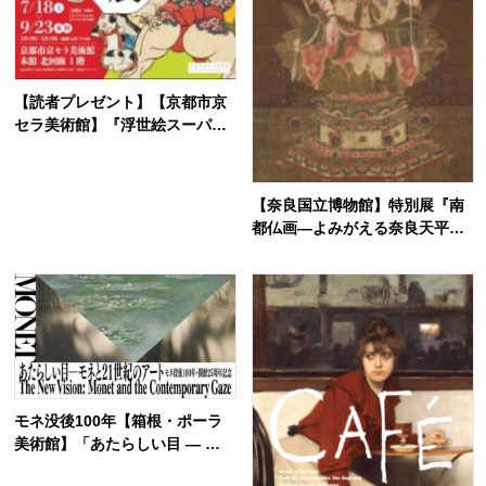
【読者プレゼント】【京都市京
セラ美術館】『浮世絵スーパー
クリエイター 歌川国芳展』約
200点でたどるエンターテイナ
ーの画業
【奈良国立博物館】特別展『南
都仏画―よみがえる奈良天平の
美―』史上初の大展覧会！ボス
トン美術館から里帰りも
モネ没後100年【箱根・ポーラ
美術館】「あたらしい目 ― モ
ネと21世紀のアート」6月17日