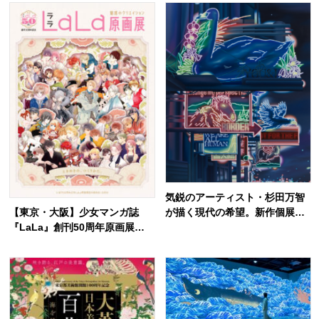
い」
モチーフグッズに注目
気鋭のアーティスト・杉田万智
【東京・大阪】少女マンガ誌
が描く現代の希望。新作個展
『LaLa』創刊50周年原画展が
「灯火」で触れる土地の記憶
開催。76名の作家による200点
以上の原画で辿る、”ときめ
き”の50年