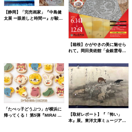
【静岡】「完売画家」『中島健
太展 ー眼差しと時間ー』が駿府
博物館で7月18日（土）より開
催
【箱根】かがやきの美に魅せら
れて。岡田美術館「金銀雲母き
ら」展が開幕
「たべっ子どうぶつ」が横浜に
【取材レポート】『「怖い」
帰ってくる！ 第5弾『MIRAI LA
本』展。東洋文庫ミュージアム
B. ～星降るキラリウム～』で初
で見つけた、古今東西の「怖
登場の”どうぶつドーナツ”＆星