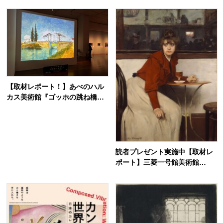
のスタイル
世界
【取材レポート！】あべのハル
カス美術館『ゴッホの跳ね橋と
印象派の画家たち』展覧会の主
役は誰？ゴッホ展かと思いき
や…
読者プレゼント実施中【取材レ
ポート】三菱一号館美術館
『“カフェ”に集う芸術家』展の
見どころを写真とともに解説！