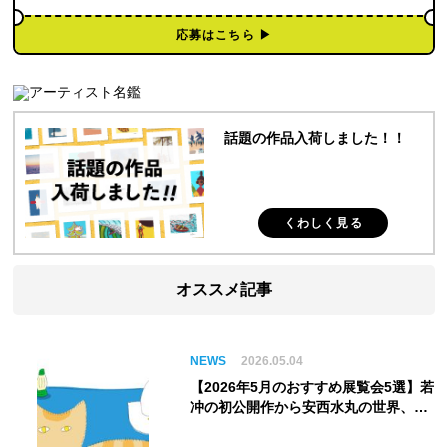
応募はこちら ▶︎
話題の作品入荷しました！！
くわしく見る
オススメ記事
NEWS
2026.05.04
【2026年5月のおすすめ展覧会5選】若
冲の初公開作から安西水丸の世界、そ
してゴッホ《夜のカフェテラス》まで