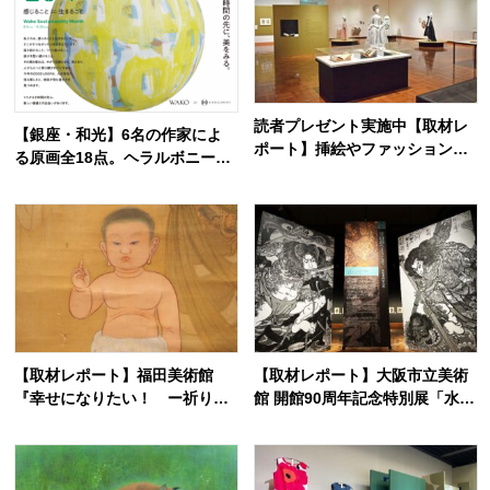
読者プレゼント実施中【取材レ
【銀座・和光】6名の作家によ
ポート】挿絵やファッションか
る原画全18点。ヘラルボニーと
ら物語と出会い直す「おとぎの
の特別企画展「GOOD LOOP 2
国のモードをさがして／Fairy T
026」8月6日開催
ale MODE」【千葉市美術館】
【取材レポート】福田美術館
【取材レポート】大阪市立美術
『幸せになりたい！ ー祈りの
館 開館90周年記念特別展「水滸
絵画ー』幸せは自力で掴む派の
伝」、物語を知らない人をも引
私が祈ったこと
き込む世界観