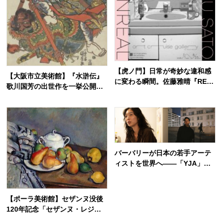
【虎ノ門】日常が奇妙な違和感
【大阪市立美術館】『水滸伝』
に変わる瞬間。佐藤雅晴『REA
歌川国芳の出世作を一挙公開！
L≒UNREAL』で体験する、映
亀梨和也さん音声ガイドも
像と平面の美しい越境
バーバリーが日本の若手アーテ
ィストを世界へ——「YJA」が
京都市京セラ美術館で作品披露
【ポーラ美術館】セザンヌ没後
120年記念「セザンヌ・レジェ
ンド」展―ゴッホ、ピカソ、マ