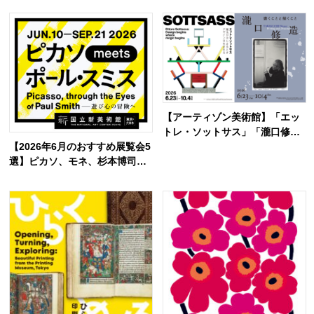
ティスも集結。
【アーティゾン美術館】「エッ
トレ・ソットサス」「瀧口修
【2026年6月のおすすめ展覧会5
造」が6月23日より同時開催—
選】ピカソ、モネ、杉本博司か
お得なチケット情報まとめ
ら元禄文化へ。初夏に訪れたい
注目展覧会