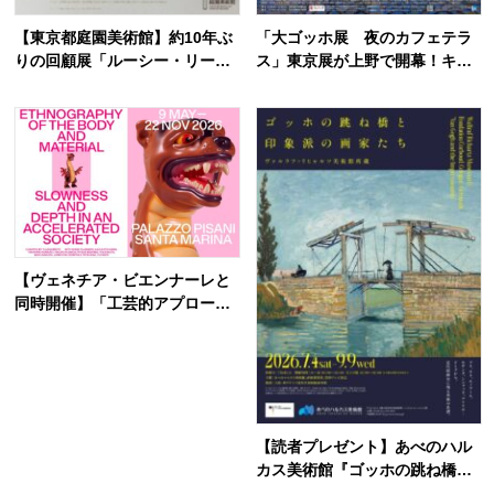
【東京都庭園美術館】約10年ぶ
「大ゴッホ展 夜のカフェテラ
りの回顧展「ルーシー・リー
ス」東京展が上野で開幕！キタ
展 ―東西をつなぐ優美のうつ
ニタツヤがイメージソングを担
わ―」2026年7月4日から開催
当
【ヴェネチア・ビエンナーレと
同時開催】「工芸的アプロー
チ」を通じて「GO FOR KOGE
I」が新展を発表
【読者プレゼント】あべのハル
カス美術館『ゴッホの跳ね橋と
印象派の画家たち』モネ、ルノ