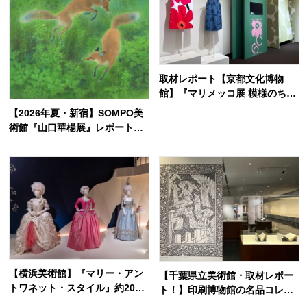
取材レポート【京都文化博物
館】『マリメッコ展 模様のちか
ら Marimekko: Art of Printma
【2026年夏・新宿】SOMPO美
king -Beauty, Dream, Love』
術館『山口華楊展』レポート！
「花柄」に否定的だった？「ウ
花鳥画家が生涯描き続けた「生
ニッコ」の誕生秘話から読み解
命の美」とは
く
【横浜美術館】『マリー・アン
【千葉県立美術館・取材レポー
トワネット・スタイル』約200
ト！】印刷博物館の名品コレク
点でたどるフランス王妃の魅惑
ションで出会う、美しき印刷の