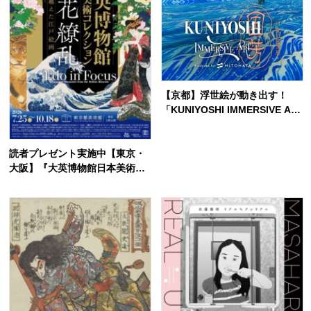
【京都】浮世絵が動き出す！
「KUNIYOSHI IMMERSIVE AR
T in 歌川国芳展」7月18日から
京都市京セラ美術館で開催
読者プレゼント実施中【東京・
大阪】『大英博物館日本美術コ
レクション 百花繚乱〜海を越
えた江戸絵画』イギリスから初
里帰り作品も！