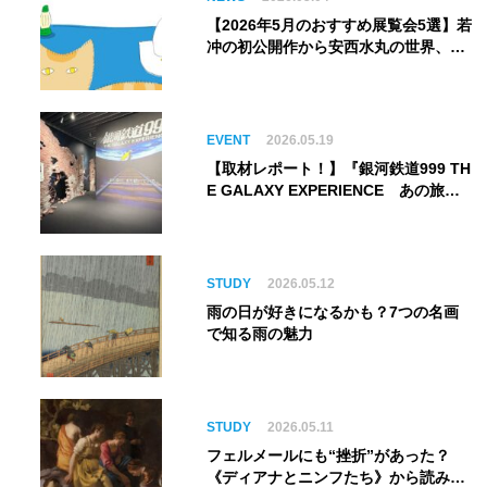
【2026年5月のおすすめ展覧会5選】若
冲の初公開作から安西水丸の世界、そ
してゴッホ《夜のカフェテラス》まで
EVENT
2026.05.19
【取材レポート！】『銀河鉄道999 TH
E GALAXY EXPERIENCE あの旅
は、まだ続いている。』999号に乗り
銀河へ旅立つ。“観る”から“体験す
る”展覧会【角川武蔵野ミュージア
ム】
STUDY
2026.05.12
雨の日が好きになるかも？7つの名画
で知る雨の魅力
STUDY
2026.05.11
フェルメールにも“挫折”があった？
《ディアナとニンフたち》から読み解