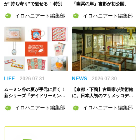
が”持ち寄り”で魅せる！ 特別企
『幽冥の岸』書影が初公開。山
画展「ART POTLUCK, KYOBA
田章博が描くのは謎めいた存
イロハニアート編集部
イロハニアート編集部
SHI」Gallery & Bakery Tokyo
在・琅燦
８分で9月12日より開催
LIFE
2026.07.31
NEWS
2026.07.30
ムーミン谷の夏が手元に届く！
【京都・下鴨】古民家が美術館
新シリーズ『デイドリーミング
に。日本人初のマリメッコデザ
イン ムーミンバレー』のグッズ
イナー・脇阪克二の約60年をた
イロハニアート編集部
イロハニアート編集部
＆「ムーミンの日」スペシャル
どる「WAKISAKA KATSUJI /S
イベント情報まとめ
OU・SOU MUSEUM」が誕生