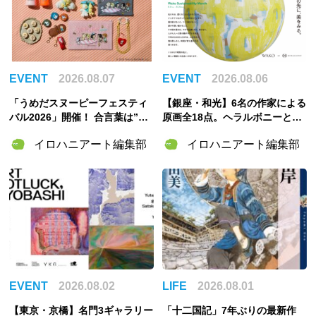
EVENT
2026.08.07
EVENT
2026.08.06
「うめだスヌーピーフェスティ
【銀座・和光】6名の作家による
バル2026」開催！ 合言葉は”明
原画全18点。ヘラルボニーとの
るく元気に！”――太陽きらめく
特別企画展「GOOD LOOP 202
イロハニアート編集部
イロハニアート編集部
特別な2週間
6」8月6日開催
EVENT
2026.08.02
LIFE
2026.08.01
【東京・京橋】名門3ギャラリー
「十二国記」7年ぶりの最新作