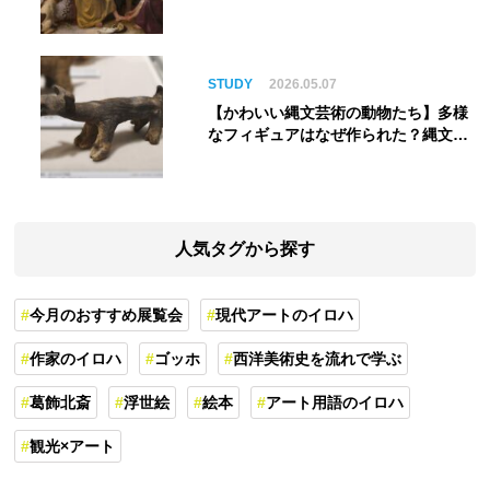
く巨匠の夢
STUDY
2026.05.07
【かわいい縄文芸術の動物たち】多様
なフィギュアはなぜ作られた？縄文人
の世界観を紐解く
人気タグから探す
今月のおすすめ展覧会
現代アートのイロハ
作家のイロハ
ゴッホ
西洋美術史を流れで学ぶ
葛飾北斎
浮世絵
絵本
アート用語のイロハ
観光×アート