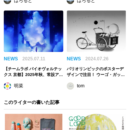
はろるど
はろるど
だ紫紅、そして蘇る江戸の魅力
まで。
NEWS
2025.07.11
NEWS
2024.07.26
【チームラボ バイオヴォルテッ
パリオリンピックのポスターデ
クス 京都】2025年秋、常設アー
ザインで注目！ ウーゴ・ガット
トミュージアムをオープン予定
ーニの作品世界の魅力に迫る
明菜
tom
このライターの書いた記事