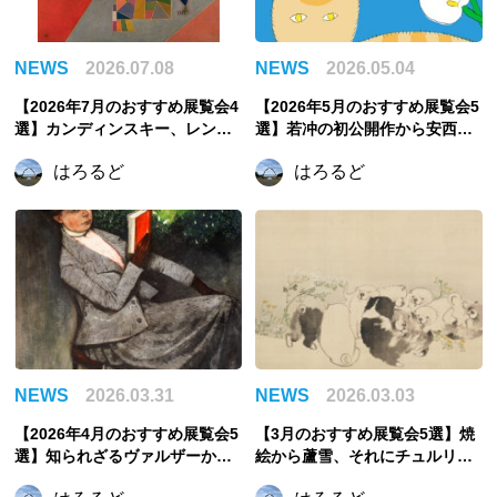
NEWS
2026.07.08
NEWS
2026.05.04
【2026年7月のおすすめ展覧会4
【2026年5月のおすすめ展覧会5
選】カンディンスキー、レンブ
選】若冲の初公開作から安西水
ラント、まなざしの奇跡からう
丸の世界、そしてゴッホ《夜の
はろるど
はろるど
つわの美へ。夏に訪れたい注目
カフェテラス》まで
展覧会
NEWS
2026.03.31
NEWS
2026.03.03
【2026年4月のおすすめ展覧会5
【3月のおすすめ展覧会5選】焼
選】知られざるヴァルザーか
絵から蘆雪、それにチュルリョ
ら、日本画の新しい表現に挑ん
ーニスまで。