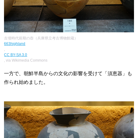
古墳時代前期の壺（兵庫県立考古博物館蔵）
663highland
,
CC BY-SA 3.0
, via Wikimedia Commons
一方で、朝鮮半島からの文化の影響を受けて「須恵器」も
作られ始めました。