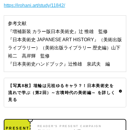
https://irohani.art/study/11842/
参考文献
『増補新装 カラー版日本美術史』辻 惟雄 監修
『日本美術史 JAPANESE ART HISTORY』（美術出版
ライブラリー）（美術出版ライブラリー 歴史編）山下
裕二 高岸輝 監修
『日本美術史ハンドブック』辻惟雄 泉武夫 編
【写真8枚】埴輪は元祖ゆるキャラ？！日本美術史を
流れで学ぶ（第2回）～古墳時代の美術編～ を詳しく
見る
READER'S PRESENT CAMPAIGN
PRESENT