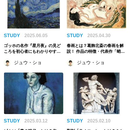
STUDY
2025.06.05
STUDY
2025.04.30
ゴッホの名作『星月夜』の見ど
春画とは？葛飾北斎の春画を解
ころを初心者にもわかりやすく
説！ 作品の特徴・代表作「蛸と
解説！
海女」の紹介
ジュウ・ショ
ジュウ・ショ
STUDY
2025.03.12
STUDY
2025.02.10