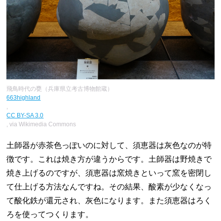
飛鳥時代の甕（兵庫県立考古博物館蔵）
663highland
,
CC BY-SA 3.0
, via Wikimedia Commons
土師器が赤茶色っぽいのに対して、須恵器は灰色なのが特
徴です。これは焼き方が違うからです。土師器は野焼きで
焼き上げるのですが、須恵器は窯焼きといって窯を密閉し
て仕上げる方法なんですね。その結果、酸素が少なくなっ
て酸化鉄が還元され、灰色になります。また須恵器はろく
ろを使ってつくります。