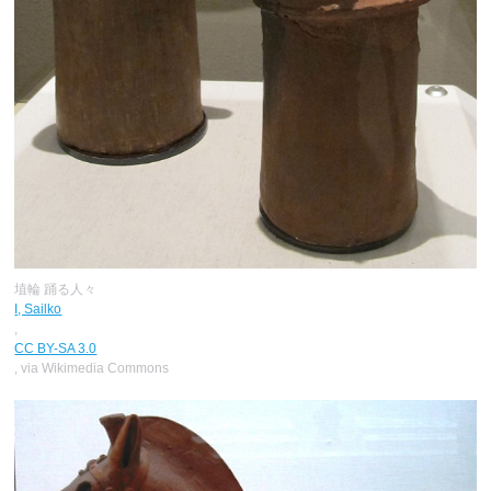
埴輪 踊る人々
I, Sailko
,
CC BY-SA 3.0
, via Wikimedia Commons