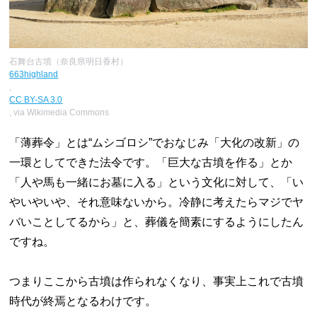
石舞台古墳（奈良県明日香村）
663highland
,
CC BY-SA 3.0
, via Wikimedia Commons
「薄葬令」とは“ムシゴロシ”でおなじみ「大化の改新」の
一環としてできた法令です。「巨大な古墳を作る」とか
「人や馬も一緒にお墓に入る」という文化に対して、「い
やいやいや、それ意味ないから。冷静に考えたらマジでヤ
バいことしてるから」と、葬儀を簡素にするようにしたん
ですね。
つまりここから古墳は作られなくなり、事実上これで古墳
時代が終焉となるわけです。