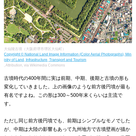
大仙陵古墳（大阪府堺市堺区大仙町）
Copyright © National Land Image Information (Color Aerial Photographs), Min
istry of Land, Infrastructure, Transport and Tourism
, Attribution, via Wikimedia Commons
古墳時代の400年間に実は前期、中期、後期と古墳の形も
変化していきました。上の画像のような前方後円墳が最も
有名ですよね。この形は300～500年末くらいは主流で
す。
ただし同じ前方後円墳でも、前期はシンプルなモノでした
が、中期は大陸の影響もあって九州地方で古墳壁画が描か