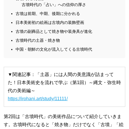
古墳時代の「占い」への信仰の厚さ
古墳は前期、中期、後期に分かれる
日本美術初の絵画は古墳内の装飾壁画
古墳の副葬品として焼き物や装身具が進化
古墳時代の土器・焼き物
中国・朝鮮の文化が流入してくる古墳時代
▼関連記事：「土器」には人間の美意識が詰まって
た！日本美術史を流れで学ぶ（第1回）～縄文・弥生時
代の美術編～
https://irohani.art/study/11111/
第2回は「古墳時代」の美術作品について紹介していきま
す。古墳時代になると「焼き物」だけでなく「古墳」「絵