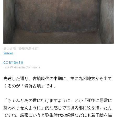
梶山古墳（鳥取県鳥取市）
Yuniko
,
CC BY-SA 3.0
, via Wikimedia Commons
先述した通り、古墳時代の中期に、主に九州地方から出て
くるのが「装飾古墳」です。
「ちゃんとあの世に行けますように」とか「死後に悪霊に
襲われませんように」的な感じで古墳内部に絵を描いたん
ですね。厳密にいうと弥生時代の銅鐸などにも若干絵を描