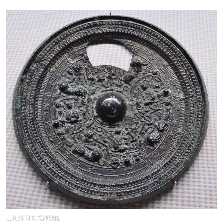
三角縁同向式神獣鏡