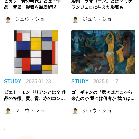
ピカソ「青の時代」とは？作
彫刻「ラオコーン」とは？ミケ
品・背景・影響を徹底解説
ランジェロに与えた影響も
ジュウ・ショ
ジュウ・ショ
STUDY
2025.01.23
STUDY
2025.01.17
ピエト・モンドリアンとは？ 作
ゴーギャンの『我々はどこから
品の特徴、黄、青、赤のコンポ
来たのか 我々は何者か 我々はど
ジションなどの代表作など
こへ行くのか』を徹底解説！
ジュウ・ショ
ジュウ・ショ