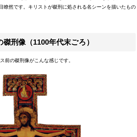
目瞭然です。キリストが磔刑に処される名シーンを描いたもの
磔刑像（1100年代末ごろ）
ンス前の磔刑像がこんな感じです。