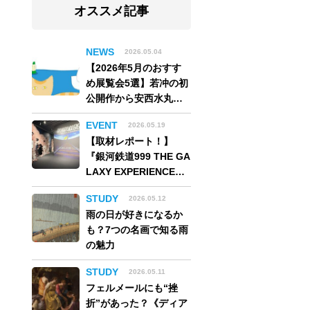
オススメ記事
NEWS
2026.05.04
【2026年5月のおすす
め展覧会5選】若冲の初
公開作から安西水丸の
世界、そしてゴッホ
EVENT
2026.05.19
《夜のカフェテラス》
【取材レポート！】
まで
『銀河鉄道999 THE GA
LAXY EXPERIENCE
あの旅は、まだ続いて
STUDY
2026.05.12
いる。』999号に乗り銀
雨の日が好きになるか
河へ旅立つ。“観る”か
も？7つの名画で知る雨
ら“体験する”展覧会
の魅力
【角川武蔵野ミュージ
アム】
STUDY
2026.05.11
フェルメールにも“挫
折”があった？《ディア