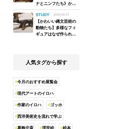
ナとニンフたち》から
読み解く巨匠の夢
STUDY
2026.05.07
【かわいい縄文芸術の
動物たち】多様なフィ
ギュアはなぜ作られ
た？縄文人の世界観を
紐解く
人気タグから探す
今月のおすすめ展覧会
現代アートのイロハ
作家のイロハ
ゴッホ
西洋美術史を流れで学ぶ
葛飾北斎
浮世絵
絵本