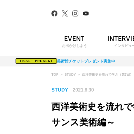
お出かけしよう
インタビュ
美術館チケットプレゼント実施中
TICKET PRESENT
TOP
STUDY
西洋美術史を流れで学ぶ（第7回）
STUDY
2021.8.30
西洋美術史を流れで
サンス美術編～