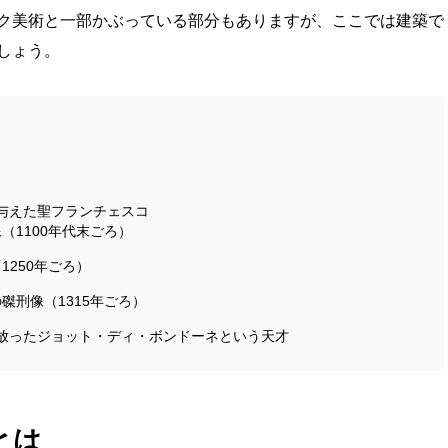
ク美術と一部かぶっている部分もありますが、ここでは建築で
しょう。
与えた聖フランチェスコ
（1100年代末ごろ）
250年ごろ）
磔刑像（1315年ごろ）
放ったジョット・ディ・ボンドーネという天才
とは