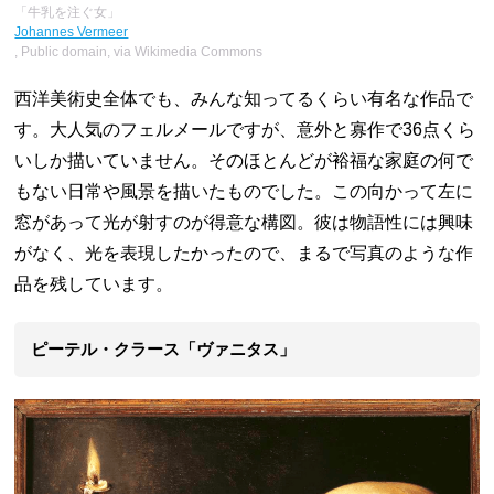
「牛乳を注ぐ女」
Johannes Vermeer
, Public domain, via Wikimedia Commons
西洋美術史全体でも、みんな知ってるくらい有名な作品で
す。大人気のフェルメールですが、意外と寡作で36点くら
いしか描いていません。そのほとんどが裕福な家庭の何で
もない日常や風景を描いたものでした。この向かって左に
窓があって光が射すのが得意な構図。彼は物語性には興味
がなく、光を表現したかったので、まるで写真のような作
品を残しています。
ピーテル・クラース「ヴァニタス」