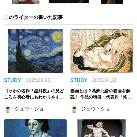
このライターの書いた記事
STUDY
2025.06.05
STUDY
2025.04.30
ゴッホの名作『星月夜』の見ど
春画とは？葛飾北斎の春画を解
ころを初心者にもわかりやすく
説！ 作品の特徴・代表作「蛸と
解説！
海女」の紹介
ジュウ・ショ
ジュウ・ショ