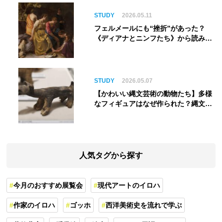
STUDY
2026.05.11
フェルメールにも“挫折”があった？
《ディアナとニンフたち》から読み解
く巨匠の夢
STUDY
2026.05.07
【かわいい縄文芸術の動物たち】多様
なフィギュアはなぜ作られた？縄文人
の世界観を紐解く
人気タグから探す
今月のおすすめ展覧会
現代アートのイロハ
作家のイロハ
ゴッホ
西洋美術史を流れで学ぶ