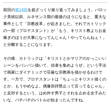
前回の
第14回
を超ざっくり振り返ってみましょう。バロッ
ク美術以前、ルネサンス期の最後のほうになると、重大な
事件として「宗教改革」が起きました。それでカトリック
の一部（プロテスタント）が「もう、キリスト教よりお金
稼ぎのほうが大事になってんじゃん！やってらんねぇ！」
と分離することになります。
その後、カトリックは「キリストとかマリアのかっこいい
シーンをバンバン描いて、信者を集めようぜ」という手法
で画家にダイナミックで荘厳な宗教画を描かせるわけで
す。一方で、プロテスタントは「ちょっとキリスト描くの
とか、もうやめなよ。偶像崇拝禁止って言ってるじゃん」
と反対するという、はめ外す男子とそれを止める女子みた
いな、バチバチのバトルが始まったんですね。