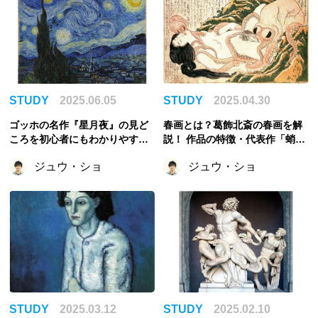
STUDY
2025.06.05
STUDY
2025.04.30
ゴッホの名作『星月夜』の見ど
春画とは？葛飾北斎の春画を解
ころを初心者にもわかりやすく
説！ 作品の特徴・代表作「蛸と
解説！
海女」の紹介
ジュウ・ショ
ジュウ・ショ
STUDY
2025.03.12
STUDY
2025.02.10