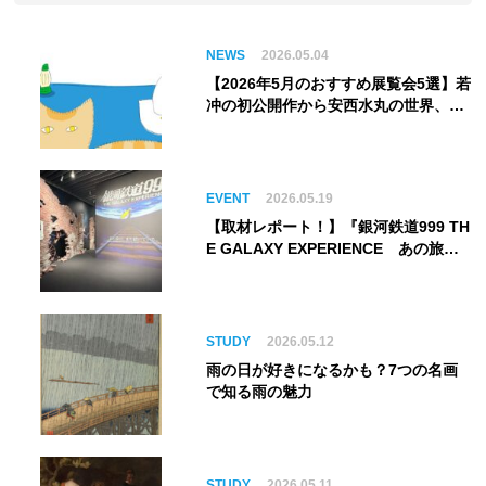
NEWS
2026.05.04
【2026年5月のおすすめ展覧会5選】若
冲の初公開作から安西水丸の世界、そ
してゴッホ《夜のカフェテラス》まで
EVENT
2026.05.19
【取材レポート！】『銀河鉄道999 TH
E GALAXY EXPERIENCE あの旅
は、まだ続いている。』999号に乗り
銀河へ旅立つ。“観る”から“体験す
る”展覧会【角川武蔵野ミュージア
ム】
STUDY
2026.05.12
雨の日が好きになるかも？7つの名画
で知る雨の魅力
STUDY
2026.05.11