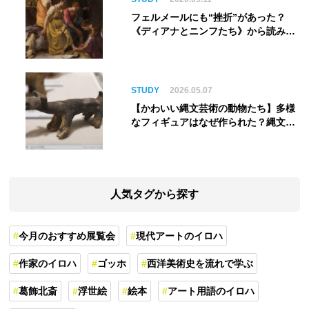
フェルメールにも“挫折”があった？
《ディアナとニンフたち》から読み解
く巨匠の夢
STUDY
2026.05.07
【かわいい縄文芸術の動物たち】多様
なフィギュアはなぜ作られた？縄文人
の世界観を紐解く
人気タグから探す
今月のおすすめ展覧会
現代アートのイロハ
作家のイロハ
ゴッホ
西洋美術史を流れで学ぶ
葛飾北斎
浮世絵
絵本
アート用語のイロハ