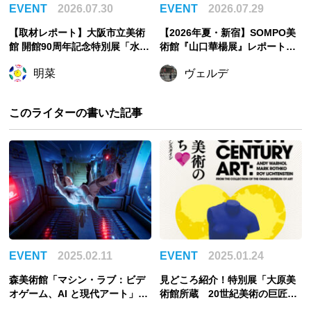
EVENT
2026.07.30
EVENT
2026.07.29
【取材レポート】大阪市立美術
【2026年夏・新宿】SOMPO美
館 開館90周年記念特別展「水滸
術館『山口華楊展』レポート！
伝」、物語を知らない人をも引
花鳥画家が生涯描き続けた「生
明菜
ヴェルデ
き込む世界観
命の美」とは
このライターの書いた記事
EVENT
2025.02.11
EVENT
2025.01.24
森美術館「マシン・ラブ：ビデ
見どころ紹介！特別展「大原美
オゲーム、AI と現代アート」の
術館所蔵 20世紀美術の巨匠た
見どころ紹介！現実と仮想空間
ち♡ ウォーホル、ロスコ、リ