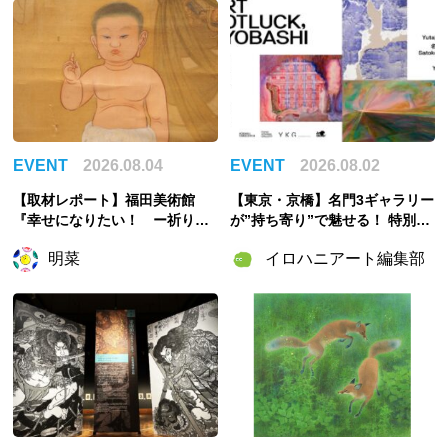
EVENT
2026.08.04
EVENT
2026.08.02
【取材レポート】福田美術館
【東京・京橋】名門3ギャラリー
『幸せになりたい！ ー祈りの
が”持ち寄り”で魅せる！ 特別企
絵画ー』幸せは自力で掴む派の
画展「ART POTLUCK, KYOBA
明菜
イロハニアート編集部
私が祈ったこと
SHI」Gallery & Bakery Tokyo
８分で9月12日より開催