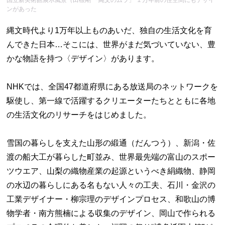
国立新美術館展示風景（田根剛 「縄文のムラ」 １万年前の住空間にもデザイ
ンがあった
縄文時代より1万年以上ものあいだ、独自の生活文化を育
んできた日本…そこには、世界がまだ気づいていない、豊
かな物語を持つ〈デザイン〉があります。
NHKでは、全国47都道府県にある放送局のネットワークを
駆使し、第一線で活躍するクリエーターたちとともに各地
の生活文化のリサーチをはじめました。
雪国の暮らしを支えた山形の緞通（だんつう）、新潟・佐
渡の船大工が暮らした町並み、世界最先端の富山のスポー
ツウエア、山梨の織物産業の起源というべき絹織物、静岡
の水辺の暮らしにある名もない人々の工夫、石川・金沢の
工業デザイナー・柳宗理のデザインプロセス、和歌山の博
物学者・南方熊楠による収集のデザイン、岡山で作られる