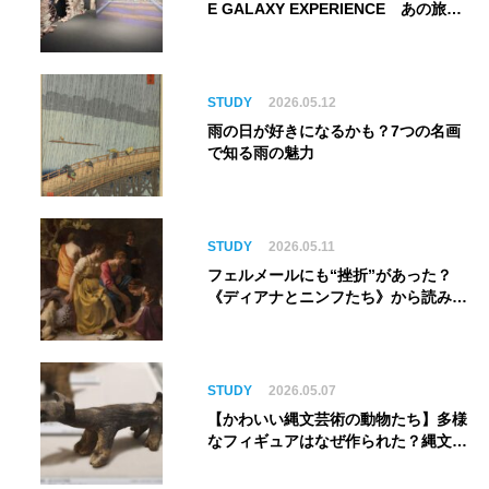
E GALAXY EXPERIENCE あの旅
は、まだ続いている。』999号に乗り
銀河へ旅立つ。“観る”から“体験す
る”展覧会【角川武蔵野ミュージア
ム】
STUDY
2026.05.12
雨の日が好きになるかも？7つの名画
で知る雨の魅力
STUDY
2026.05.11
フェルメールにも“挫折”があった？
《ディアナとニンフたち》から読み解
く巨匠の夢
STUDY
2026.05.07
【かわいい縄文芸術の動物たち】多様
なフィギュアはなぜ作られた？縄文人
の世界観を紐解く