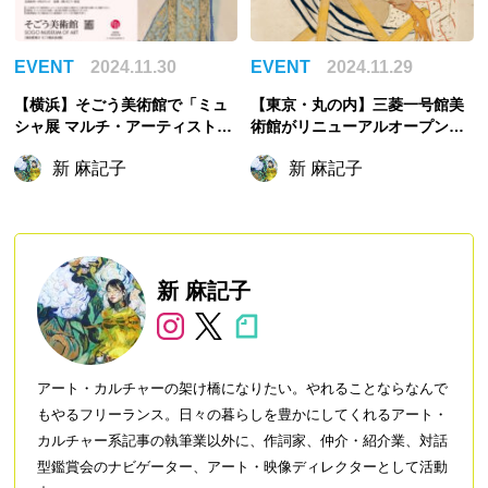
EVENT
2024.11.30
EVENT
2024.11.29
【横浜】そごう美術館で「ミュ
【東京・丸の内】三菱一号館美
シャ展 マルチ・アーティストの
術館がリニューアルオープン！
先駆者」が開催中！
「再開館記念 『不在』—トゥー
新 麻記子
新 麻記子
ルーズ＝ロートレックとソフ
ィ・カル」を開催
新 麻記子
アート・カルチャーの架け橋になりたい。やれることならなんで
もやるフリーランス。日々の暮らしを豊かにしてくれるアート・
カルチャー系記事の執筆業以外に、作詞家、仲介・紹介業、対話
型鑑賞会のナビゲーター、アート・映像ディレクターとして活動