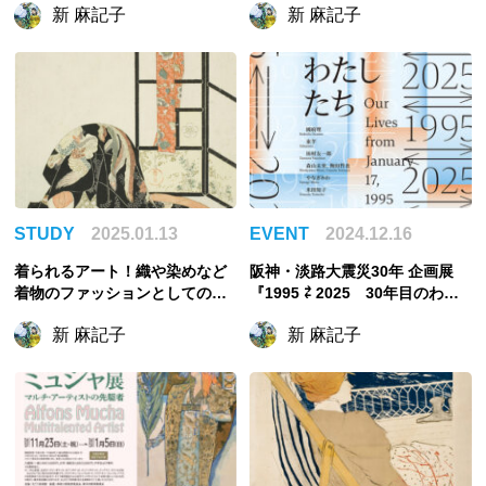
新 麻記子
新 麻記子
が重なりあう
キテンスタイン」
STUDY
2025.01.13
EVENT
2024.12.16
着られるアート！織や染めなど
阪神・淡路大震災30年 企画展
着物のファッションとしての魅
『1995 ⇄ 2025 30年目のわた
力を解説
したち』今回初めて特別展会場
新 麻記子
新 麻記子
での自主企画展！