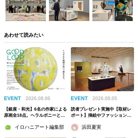
あわせて読みたい
EVENT
2026.08.06
EVENT
2026.08.05
【銀座・和光】6名の作家による
読者プレゼント実施中【取材レ
原画全18点。ヘラルボニーとの
ポート】挿絵やファッションか
特別企画展「GOOD LOOP 202
ら物語と出会い直す「おとぎの
イロハニアート編集部
浜田夏実
6」8月6日開催
国のモードをさがして／Fairy T
ale MODE」【千葉市美術館】