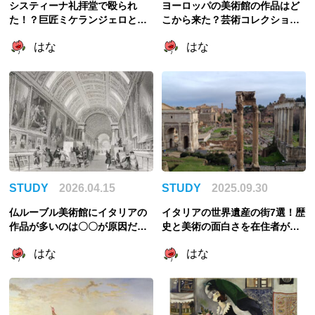
システィーナ礼拝堂で殴られ
ヨーロッパの美術館の作品はど
た！？巨匠ミケランジェロと教
こから来た？芸術コレクション
皇ユリウス2世のびっくり喧嘩エ
の歴史を考える
はな
はな
ピソード3選
STUDY
2026.04.15
STUDY
2025.09.30
仏ルーブル美術館にイタリアの
イタリアの世界遺産の街7選！歴
作品が多いのは〇〇が原因だっ
史と美術の面白さを在住者が解
た！略奪と美術館の成立を紐解
説
はな
はな
く