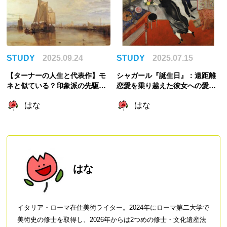
STUDY
2025.09.24
STUDY
2025.07.15
【ターナーの人生と代表作】モ
シャガール『誕生日』：遠距離
ネと似ている？印象派の先駆
恋愛を乗り越えた彼女への愛が
け？
爆発したロマンチックな作品
はな
はな
はな
イタリア・ローマ在住美術ライター。2024年にローマ第二大学で
美術史の修士を取得し、2026年からは2つめの修士・文化遺産法