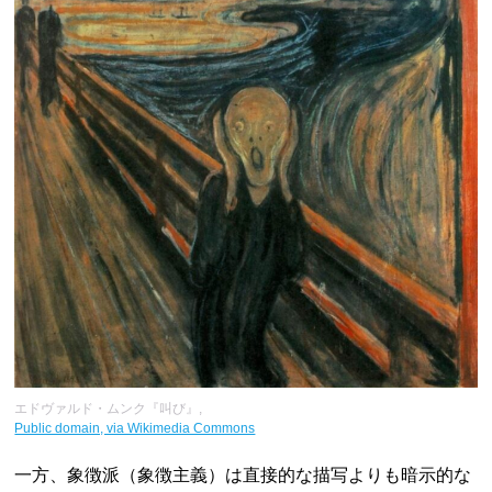
エドヴァルド・ムンク『叫び』,
Public domain, via Wikimedia Commons
一方、象徴派（象徴主義）は直接的な描写よりも暗示的な