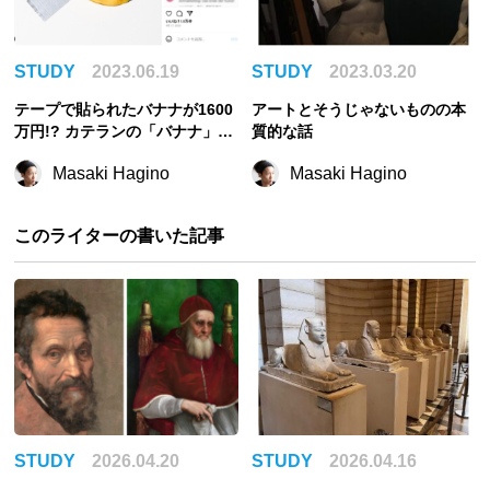
STUDY
2023.06.19
STUDY
2023.03.20
テープで貼られたバナナが1600
アートとそうじゃないものの本
万円!? カテランの「バナナ」は
質的な話
何がすごいのか
Masaki Hagino
Masaki Hagino
このライターの書いた記事
STUDY
2026.04.20
STUDY
2026.04.16