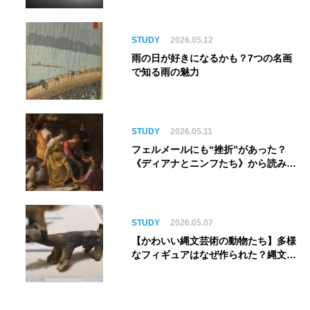
銀河へ旅立つ。“観る”から“体験す
る”展覧会【角川武蔵野ミュージア
ム】
STUDY
2026.05.12
雨の日が好きになるかも？7つの名画
で知る雨の魅力
STUDY
2026.05.11
フェルメールにも“挫折”があった？
《ディアナとニンフたち》から読み解
く巨匠の夢
STUDY
2026.05.07
【かわいい縄文芸術の動物たち】多様
なフィギュアはなぜ作られた？縄文人
の世界観を紐解く