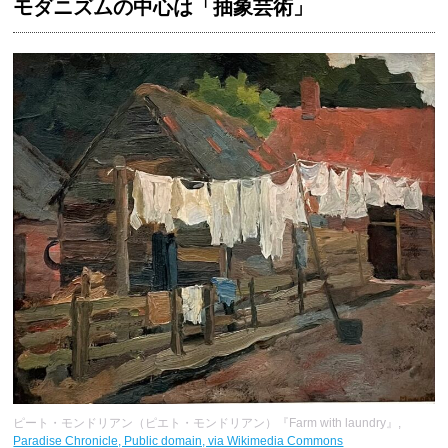
モダニズムの中心は「抽象芸術」
ピート・モンドリアン（ピエト・モンドリアン）『Farm with laundry』,
Paradise Chronicle, Public domain, via Wikimedia Commons