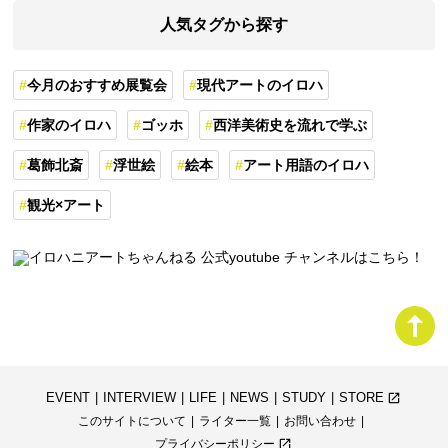
人気タグから探す
今月のおすすめ展覧会
現代アートのイロハ
作家のイロハ
ゴッホ
西洋美術史を流れで学ぶ
葛飾北斎
浮世絵
絵本
アート用語のイロハ
観光×アート
EVENT
INTERVIEW
LIFE
NEWS
STUDY
STORE
launch
このサイトについて
ライター一覧
お問い合わせ
プライバシーポリシー
launch