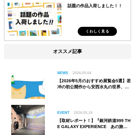
話題の作品入荷しました！！
くわしく見る
オススメ記事
NEWS
2026.05.04
【2026年5月のおすすめ展覧会5選】若
冲の初公開作から安西水丸の世界、そ
してゴッホ《夜のカフェテラス》まで
EVENT
2026.05.19
【取材レポート！】『銀河鉄道999 TH
E GALAXY EXPERIENCE あの旅
は、まだ続いている。』999号に乗り