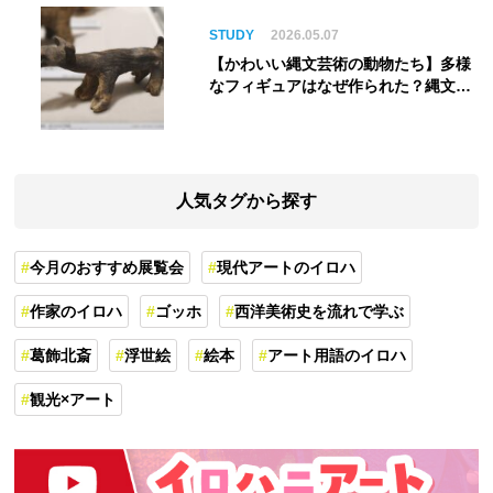
STUDY
2026.05.07
【かわいい縄文芸術の動物たち】多様
なフィギュアはなぜ作られた？縄文人
の世界観を紐解く
人気タグから探す
今月のおすすめ展覧会
現代アートのイロハ
作家のイロハ
ゴッホ
西洋美術史を流れで学ぶ
葛飾北斎
浮世絵
絵本
アート用語のイロハ
観光×アート