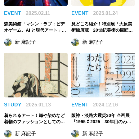
EVENT
2025.02.11
EVENT
2025.01.24
森美術館「マシン・ラブ：ビデ
見どころ紹介！特別展「大原美
オゲーム、AI と現代アート」の
術館所蔵 20世紀美術の巨匠た
見どころ紹介！現実と仮想空間
ち♡ ウォーホル、ロスコ、リ
新 麻記子
新 麻記子
が重なりあう
キテンスタイン」
STUDY
2025.01.13
EVENT
2024.12.16
着られるアート！織や染めなど
阪神・淡路大震災30年 企画展
着物のファッションとしての魅
『1995 ⇄ 2025 30年目のわた
力を解説
したち』今回初めて特別展会場
新 麻記子
新 麻記子
での自主企画展！