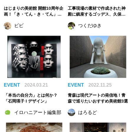
はじまりの美術館 開館10周年企
工事現場の素材で作成された神
画！「き・てん・き・てん」展
殿に鎮座するゴッデス、久保寛
で「起点」「転機」について考
子の個展「鉄骨のゴッデス」が
ビビ
つくだゆき
えよう
開幕しました
EVENT
2024.03.21
EVENT
2022.11.25
「本当の自分力」とは何か？
青森は現代アートの発信地！青
「石岡瑛子 I デザイン」
森で巡りたいおすすめ美術館3選
イロハニアート編集部
はろるど