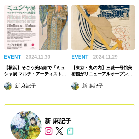
EVENT
2024.11.30
EVENT
2024.11.29
【横浜】そごう美術館で「ミュ
【東京・丸の内】三菱一号館美
シャ展 マルチ・アーティストの
術館がリニューアルオープン！
先駆者」が開催中！
「再開館記念 『不在』—トゥー
新 麻記子
新 麻記子
ルーズ＝ロートレックとソフ
ィ・カル」を開催
新 麻記子