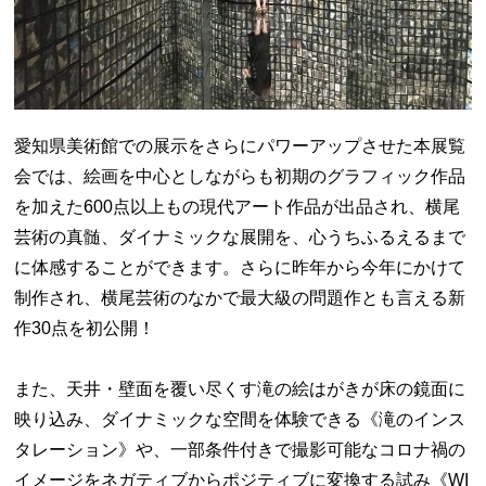
愛知県美術館での展示をさらにパワーアップさせた本展覧
会では、絵画を中心としながらも初期のグラフィック作品
を加えた600点以上もの現代アート作品が出品され、横尾
芸術の真髄、ダイナミックな展開を、心うちふるえるまで
に体感することができます。さらに昨年から今年にかけて
制作され、横尾芸術のなかで最大級の問題作とも言える新
作30点を初公開！
また、天井・壁面を覆い尽くす滝の絵はがきが床の鏡面に
映り込み、ダイナミックな空間を体験できる《滝のインス
タレーション》や、一部条件付きで撮影可能なコロナ禍の
イメージをネガティブからポジティブに変換する試み《WI