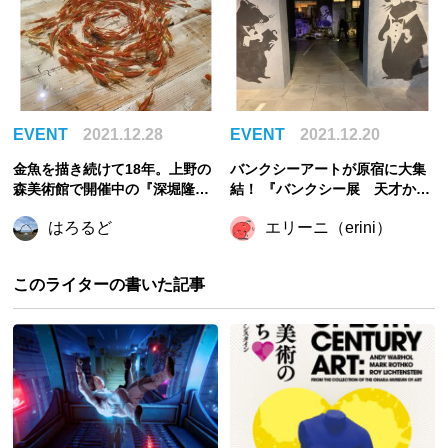
EVENT
2021.12.28
EVENT
2021.12.20
金魚を描き続けて18年。上野の
バンクシーアートが原宿に大集
森美術館で開催中の『深堀隆介
結！ 『バンクシー展 天才か反
展「金魚鉢、地球鉢。」』レポ
逆者か』開催
はろるど
エリーニ（erini）
ート
このライターの書いた記事