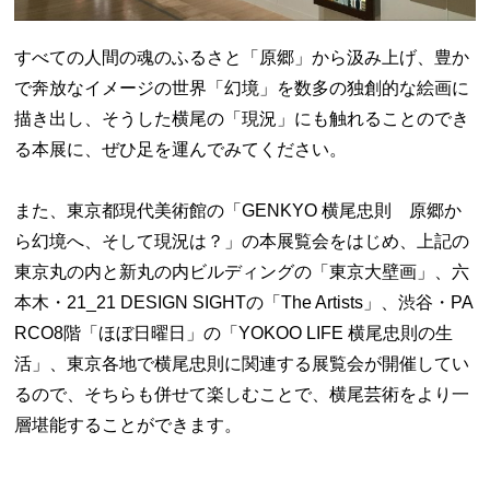
すべての人間の魂のふるさと「原郷」から汲み上げ、豊か
で奔放なイメージの世界「幻境」を数多の独創的な絵画に
描き出し、そうした横尾の「現況」にも触れることのでき
る本展に、ぜひ足を運んでみてください。
また、東京都現代美術館の「GENKYO 横尾忠則 原郷か
ら幻境へ、そして現況は？」の本展覧会をはじめ、上記の
東京丸の内と新丸の内ビルディングの「東京大壁画」、六
本木・21_21 DESIGN SIGHTの「The Artists」、渋谷・PA
RCO8階「ほぼ日曜日」の「YOKOO LIFE 横尾忠則の生
活」、東京各地で横尾忠則に関連する展覧会が開催してい
るので、そちらも併せて楽しむことで、横尾芸術をより一
層堪能することができます。