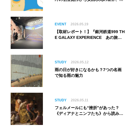
してゴッホ《夜のカフェテラス》まで
EVENT
2026.05.19
【取材レポート！】『銀河鉄道999 TH
E GALAXY EXPERIENCE あの旅
は、まだ続いている。』999号に乗り
銀河へ旅立つ。“観る”から“体験す
る”展覧会【角川武蔵野ミュージア
ム】
STUDY
2026.05.12
雨の日が好きになるかも？7つの名画
で知る雨の魅力
STUDY
2026.05.11
フェルメールにも“挫折”があった？
《ディアナとニンフたち》から読み解
く巨匠の夢