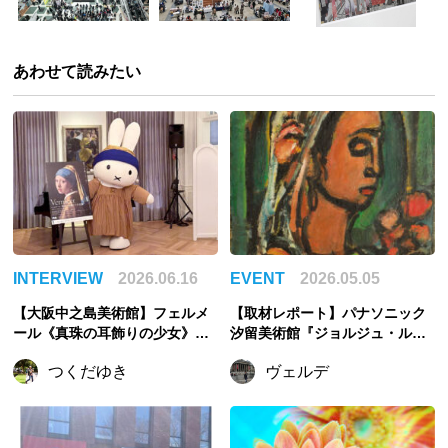
あわせて読みたい
INTERVIEW
2026.06.16
EVENT
2026.05.05
【大阪中之島美術館】フェルメ
【取材レポート】パナソニック
ール《真珠の耳飾りの少女》が
汐留美術館『ジョルジュ・ルオ
大阪へ。“最後の来日”になるか
ー アトリエの記憶』展の見ど
つくだゆき
ヴェルデ
もしれない名画
ころ