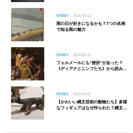
銀河へ旅立つ。“観る”から“体験す
る”展覧会【角川武蔵野ミュージア
ム】
STUDY
2026.05.12
雨の日が好きになるかも？7つの名画
で知る雨の魅力
STUDY
2026.05.11
フェルメールにも“挫折”があった？
《ディアナとニンフたち》から読み解
く巨匠の夢
STUDY
2026.05.07
【かわいい縄文芸術の動物たち】多様
なフィギュアはなぜ作られた？縄文人
の世界観を紐解く