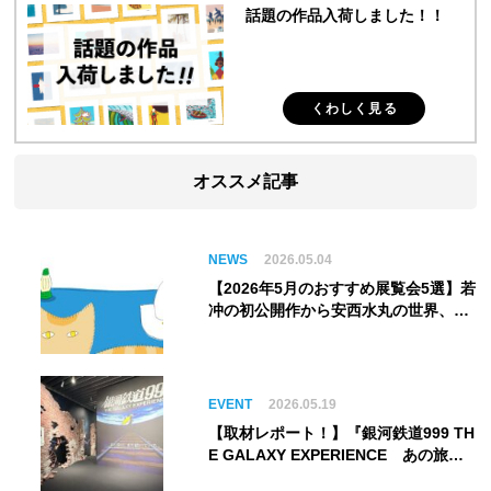
話題の作品入荷しました！！
くわしく見る
オススメ記事
NEWS
2026.05.04
【2026年5月のおすすめ展覧会5選】若
冲の初公開作から安西水丸の世界、そ
してゴッホ《夜のカフェテラス》まで
EVENT
2026.05.19
【取材レポート！】『銀河鉄道999 TH
E GALAXY EXPERIENCE あの旅
は、まだ続いている。』999号に乗り