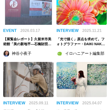
EVENT
2026.03.17
INTERVIEW
2025.11.21
【展覧会レポート】久留米市美
「光で描く」原点を求めて。フ
術館「美の新地平―石橋財団ア
ォトグラファー・DAIKI NAKA
ーティゾン美術館のいま」展に
MURAインタビュー
神谷小夜子
イロハニアート編集部
行ってきた！
INTERVIEW
2025.09.11
INTERVIEW
2025.04.07