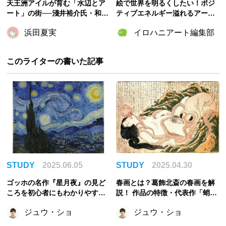
天王洲アイルが育む「水辺とア
絵で世界を明るくしたい！ポジ
ート」の街──淺井裕介氏・和田
ティブエネルギー溢れるアーテ
本聡氏インタビュー
ィスト・むらいさきさんの魅力
浜田夏実
イロハニアート編集部
に迫る
このライターの書いた記事
STUDY
2025.06.05
STUDY
2025.04.30
ゴッホの名作『星月夜』の見ど
春画とは？葛飾北斎の春画を解
ころを初心者にもわかりやすく
説！ 作品の特徴・代表作「蛸と
解説！
海女」の紹介
ジュウ・ショ
ジュウ・ショ