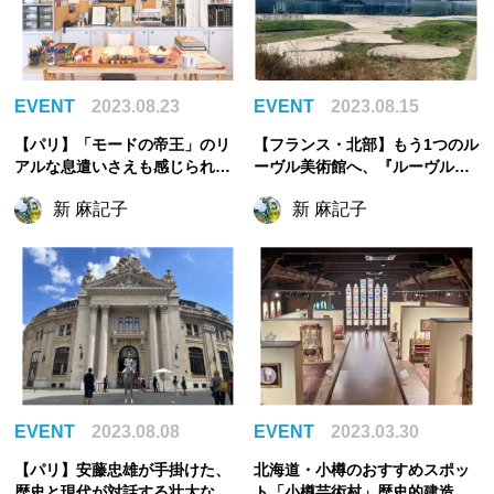
EVENT
2023.08.23
EVENT
2023.08.15
【パリ】「モードの帝王」のリ
【フランス・北部】もう1つのル
アルな息遣いさえも感じられる
ーヴル美術館へ、『ルーヴル・
『イヴ・サンローラン美術館』
ランス』へ行ってみよう！
新 麻記子
新 麻記子
EVENT
2023.08.08
EVENT
2023.03.30
【パリ】安藤忠雄が手掛けた、
北海道・小樽のおすすめスポッ
歴史と現代が対話する壮大なア
ト「小樽芸術村」歴史的建造物