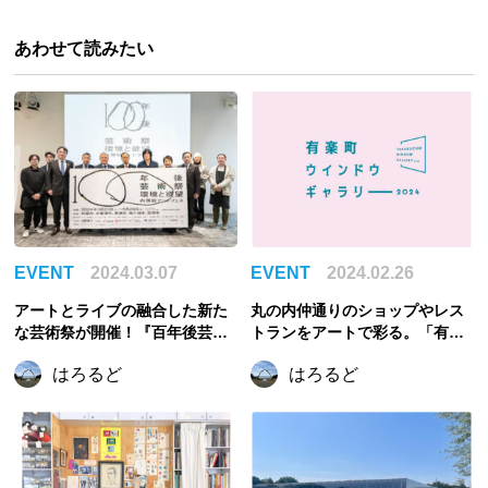
あわせて読みたい
EVENT
2024.03.07
EVENT
2024.02.26
アートとライブの融合した新た
丸の内仲通りのショップやレス
な芸術祭が開催！『百年後芸術
トランをアートで彩る。「有楽
祭-内房総アートフェス-』の見
町ウィンドウギャラリー」が開
はろるど
はろるど
どころ。
催！