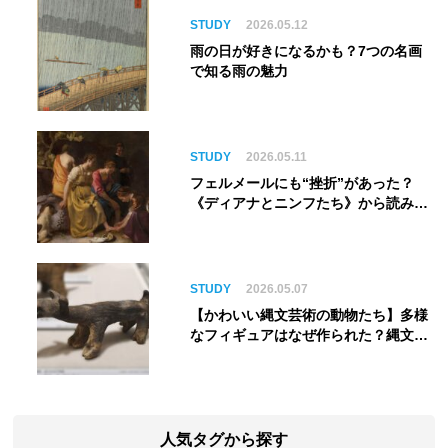
ム】
STUDY
2026.05.12
雨の日が好きになるかも？7つの名画
で知る雨の魅力
STUDY
2026.05.11
フェルメールにも“挫折”があった？
《ディアナとニンフたち》から読み解
く巨匠の夢
STUDY
2026.05.07
【かわいい縄文芸術の動物たち】多様
なフィギュアはなぜ作られた？縄文人
の世界観を紐解く
人気タグから探す