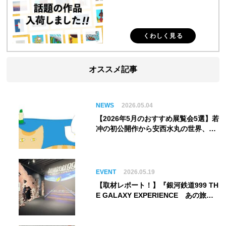
くわしく見る
オススメ記事
NEWS
2026.05.04
【2026年5月のおすすめ展覧会5選】若
冲の初公開作から安西水丸の世界、そ
してゴッホ《夜のカフェテラス》まで
EVENT
2026.05.19
【取材レポート！】『銀河鉄道999 TH
E GALAXY EXPERIENCE あの旅
は、まだ続いている。』999号に乗り
銀河へ旅立つ。“観る”から“体験す
る”展覧会【角川武蔵野ミュージア