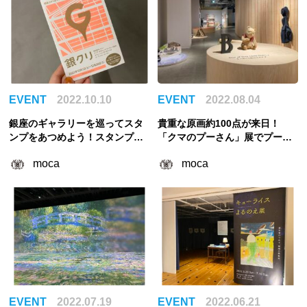
EVENT
2022.10.10
EVENT
2022.08.04
銀座のギャラリーを巡ってスタ
貴重な原画約100点が来日！
ンプをあつめよう！スタンプラ
「クマのプーさん」展でプーさ
リー＜銀クリ＞をご紹介
んの魅力を再発見
moca
moca
EVENT
2022.07.19
EVENT
2022.06.21