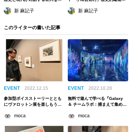
ートの殿堂『ブルス・ドゥ・コ
を活用した空間でアート巡りを
新 麻記子
新 麻記子
メルス』
楽しもう！
このライターの書いた記事
EVENT
2022.12.15
EVENT
2022.10.28
参加型ボイスストーリーととも
無料で遊んで学べる『Galaxy
にヴァロットン展を楽しもう！
＆ チームラボ：捕まえて集める
【耳で楽しむ芸術鑑賞レポ】
恵みの海』鮮やかな海の世界で
moca
moca
魚を捕まえて観察しよう！