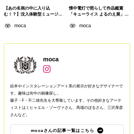
【あの名画の中に入り込
懐中電灯で照らして作品鑑賞
む！？】没入体験型ミュージア
「キューライス よるのえ展」夜
ム『Immersive Museum』で新
の時間に描かれた不思議な世界
moca
moca
しい美術体験
moca
絵本やインスタレーションアート系の展示が好きなデザイナーで
す。趣味は街中の銅像探し。
藤子・F・不二雄先生を大尊敬しています。その他好きなアーテ
ィストはミヒャエル・ゾーヴァさん、馬場のぼるさん、三沢厚彦
さんなど。
mocaさんの記事一覧はこちら