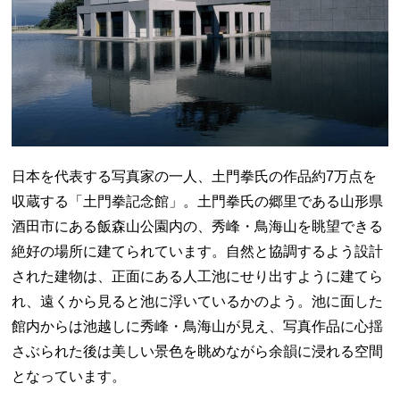
日本を代表する写真家の一人、土門拳氏の作品約7万点を
収蔵する「土門拳記念館」。土門拳氏の郷里である山形県
酒田市にある飯森山公園内の、秀峰・鳥海山を眺望できる
絶好の場所に建てられています。自然と協調するよう設計
された建物は、正面にある人工池にせり出すように建てら
れ、遠くから見ると池に浮いているかのよう。池に面した
館内からは池越しに秀峰・鳥海山が見え、写真作品に心揺
さぶられた後は美しい景色を眺めながら余韻に浸れる空間
となっています。